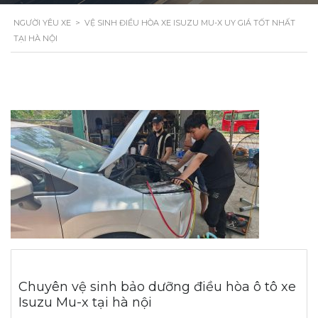
NGƯỜI YÊU XE
>
VỆ SINH ĐIỀU HÒA XE ISUZU MU-X UY GIÁ TỐT NHẤT
TẠI HÀ NỘI
Chuyên vệ sinh bảo dưỡng điều hòa ô tô xe
Isuzu Mu-x tại hà nội