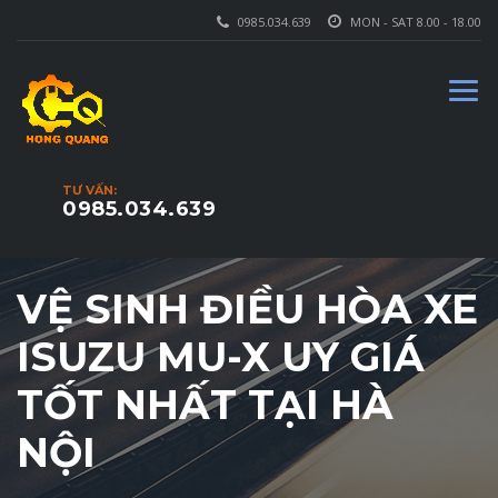
0985.034.639
MON - SAT 8.00 - 18.00
TƯ VẤN:
0985.034.639
VỆ SINH ĐIỀU HÒA XE
ISUZU MU-X UY GIÁ
TỐT NHẤT TẠI HÀ
NỘI