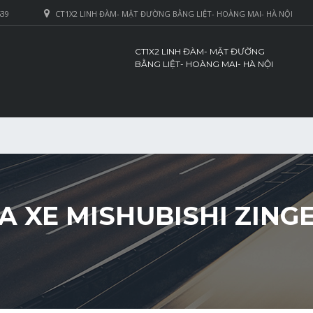
639
CT1X2 LINH ĐÀM- MẶT ĐƯỜNG BẰNG LIỆT- HOÀNG MAI- HÀ NỘI
CT1X2 LINH ĐÀM- MẶT ĐƯỜNG
BẰNG LIỆT- HOÀNG MAI- HÀ NỘI
A XE MISHUBISHI ZINGE