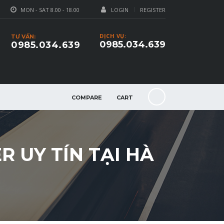
MON - SAT 8.00 - 18.00
LOGIN
REGISTER
DỊCH VỤ:
TƯ VẤN:
0985.034.639
0985.034.639
COMPARE
CART
R UY TÍN TẠI HÀ