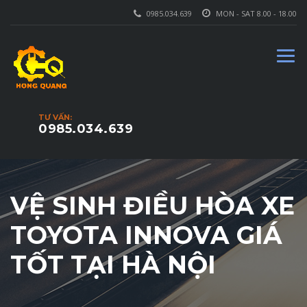
0985.034.639
MON - SAT 8.00 - 18.00
TƯ VẤN:
0985.034.639
VỆ SINH ĐIỀU HÒA XE
TOYOTA INNOVA GIÁ
TỐT TẠI HÀ NỘI