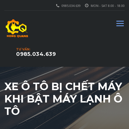
0985.034.639
MON - SAT 8.00 - 18.00
TƯ VẤN:
0985.034.639
XE Ô TÔ BỊ CHẾT MÁY
KHI BẬT MÁY LẠNH Ô
TÔ