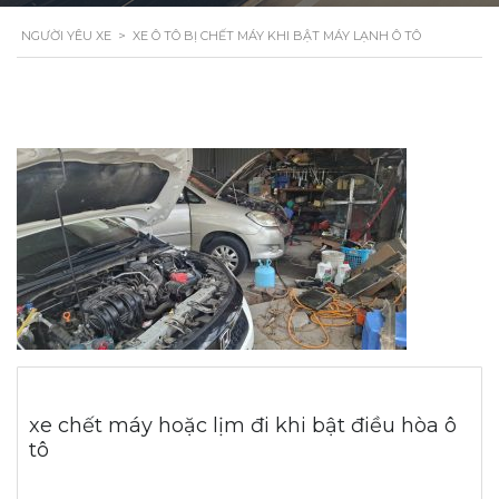
NGƯỜI YÊU XE
>
XE Ô TÔ BỊ CHẾT MÁY KHI BẬT MÁY LẠNH Ô TÔ
xe chết máy hoặc lịm đi khi bật điều hòa ô
tô