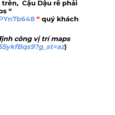
 trên, Cậu Dậu rẽ phải
ps “
NPYn7b648
“
quý khách
ịnh công vị trí maps
55ykfBqs9?g_st=az
)