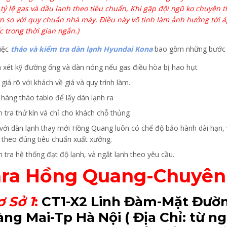
i tỷ lệ gas và dầu lạnh theo tiêu chuẩn, Khi gặp đội ngũ ko chuyên 
n so với quy chuẩn nhà máy. Điều này vô tình làm ảnh hưởng tới áp
c trong thời gian ngắn.)
iệc
tháo và kiểm tra dàn lạnh Hyundai Kona
bao gồm những bước 
 xét kỹ đường ống và dàn nóng nếu gas điều hòa bị hao hụt
giá rõ với khách về giá và quy trình làm.
 hàng tháo tablo để lấy dàn lạnh ra
m tra thử kín và chỉ cho khách chỗ thủng
 với dàn lạnh thay mới Hồng Quang luôn có chế độ bảo hành dài hạn,
 theo đúng tiêu chuẩn xuất xưởng.
 tra hệ thống đạt độ lạnh, và ngắt lạnh theo yêu cầu.
ra Hồng Quang-Chuyên
ơ Sở 1
:
CT1-X2 Linh Đàm-Mặt Đườn
ng Mai-Tp Hà Nội
( Địa Chỉ: từ 