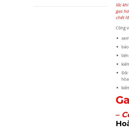
lốc kh
gas hơ
chết lố
Công v
xem
báo 
tiến
kiể
Đối
hòa
kiểm
Ga
–
C
Hoà