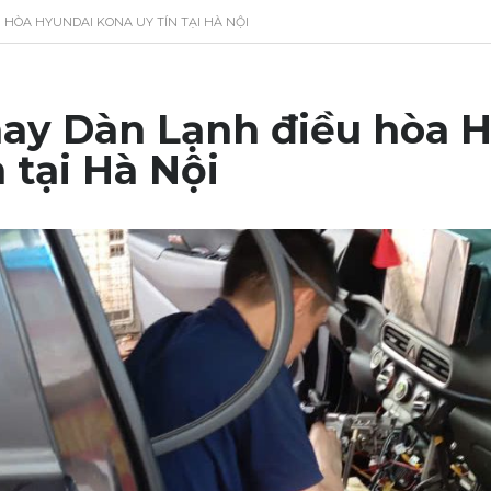
 HÒA HYUNDAI KONA UY TÍN TẠI HÀ NỘI
ay Dàn Lạnh điều hòa 
n tại Hà Nội