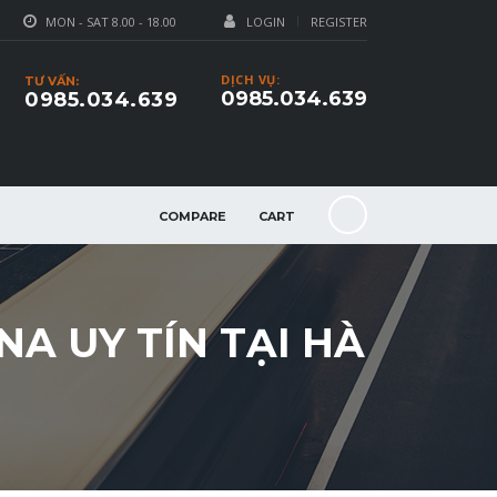
MON - SAT 8.00 - 18.00
LOGIN
REGISTER
DỊCH VỤ:
TƯ VẤN:
0985.034.639
0985.034.639
COMPARE
CART
A UY TÍN TẠI HÀ