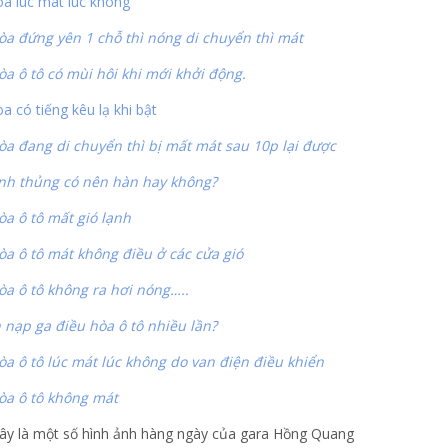
òa lúc mát lúc không
òa đứng yên 1 chỗ thì nóng di chuyển thì mát
òa ô tô có mùi hôi khi mới khởi động.
a có tiếng kêu lạ khi bật
òa đang di chuyển thì bị mất mát sau 10p lại được
nh thủng có nên hàn hay không?
òa ô tô mất gió lạnh
òa ô tô mát không điều ở các cửa gió
òa ô tô không ra hơi nóng…..
 nạp ga điều hòa ô tô nhiều lần?
òa ô tô lúc mát lúc không do van điện điều khiển
òa ô tô không mát
ây là một số hình ảnh hàng ngày của gara Hồng Quang