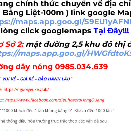
ng chính thức chuyển về địa chỉ
 Bằng Liệt-100m
) link google Ma
tps://maps.app.goo.gl/S9EU1yAF
 lòng click googlemaps
Tại Đây!!!
ơ Sở 2
:
mặt đường 2,5 khu đô thị đ
tps://maps.app.goo.gl/HWGfdtoK
ờng dây nóng 0985.034.639
”
VUI VẺ – GIÁ RẺ – BẢO HÀNH LÂU
“
: https://nguoiyeuxe.club/
e:
https://www.facebook.com/dieuhoaotoHongQuang
” “1000 khách đến 1 lần không bằng 01 Khách đến 1000 lần ”
 hệ thống điều hòa thường trục trặc theo các vấn đề sau: