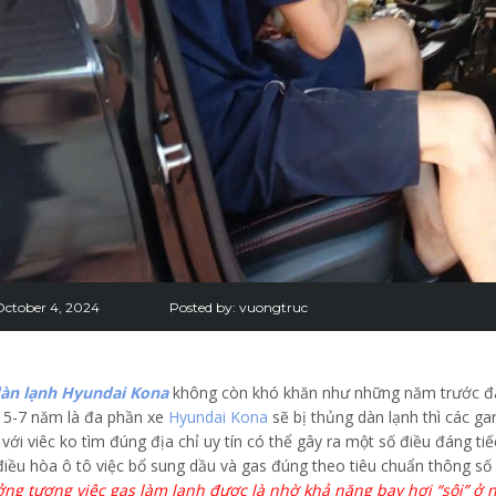
October 4, 2024
Posted by:
vuongtruc
àn lạnh Hyundai Kona
không còn khó khăn như những năm trước đây
ứ 5-7 năm là đa phần xe
Hyundai Kona
sẽ bị thủng dàn lạnh thì các ga
ới viêc ko tìm đúng địa chỉ uy tín có thể gây ra một số điều đáng tiế
điều hòa ô tô việc bổ sung dầu và gas đúng theo tiêu chuẩn thông số 
ởng tượng việc gas làm lạnh được là nhờ khả năng bay hơi “sôi” ở n