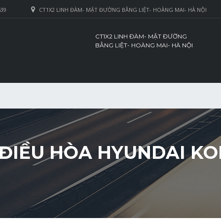
639
CT1X2 LINH ĐÀM- MẶT ĐƯỜNG BẰNG LIỆT- HOÀNG MAI- HÀ NỘI
CT1X2 LINH ĐÀM- MẶT ĐƯỜNG
BẰNG LIỆT- HOÀNG MAI- HÀ NỘI
ĐIỀU HÒA HYUNDAI KON