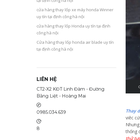
tại định công hà nội
cửa hàng thay lốp xe máy honda Winner
uy tín tại định công hà nội
cửa hàng thay lốp Honda uy tín tại định
công hà nội
Cửa hàng thay lốp honda air blade uy tín
tại định công hà nội
LIÊN HỆ
CT2-X2 KĐT Linh Đàm - Đường
Bằng Liệt - Hoàng Mai
Thay d
0985.034.639
viêc c
Nhưng v
8
thống 
thử tư