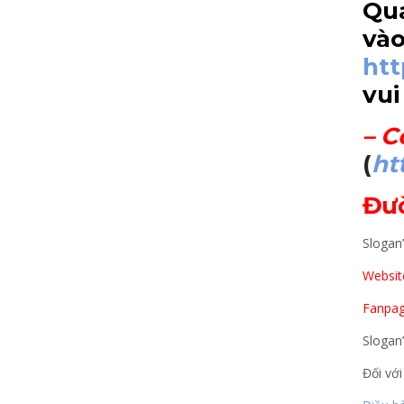
Qua
vào
ht
vui
–
C
(
ht
Đư
Slogan
Website
Fanpag
Slogan
Đối với