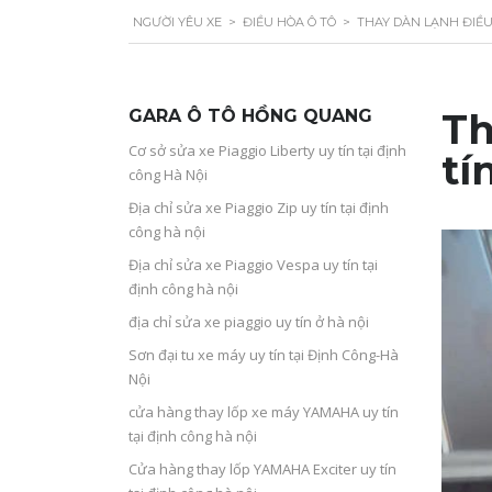
NGƯỜI YÊU XE
>
ĐIỀU HÒA Ô TÔ
>
THAY DÀN LẠNH ĐIỀU
GARA Ô TÔ HỒNG QUANG
Th
Cơ sở sửa xe Piaggio Liberty uy tín tại định
tí
công Hà Nội
Địa chỉ sửa xe Piaggio Zip uy tín tại định
công hà nội
Địa chỉ sửa xe Piaggio Vespa uy tín tại
định công hà nội
địa chỉ sửa xe piaggio uy tín ở hà nội
Sơn đại tu xe máy uy tín tại Định Công-Hà
Nội
cửa hàng thay lốp xe máy YAMAHA uy tín
tại định công hà nội
Cửa hàng thay lốp YAMAHA Exciter uy tín