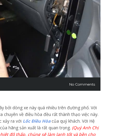
No Comments
 bởi dòng xe này quá nhiều trên đường phố. Với
ra chuyên về điều hòa đều rất thành thạo việc này.
c xảy ra với
Lốc Điều Hòa
của quý khách. Với Hệ
của hãng sản xuất là rất quan trọng.
(Quý Anh Chị
hiệt độ thấp. chúng sẽ làm lạnh tốt và bền cho