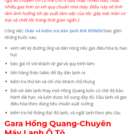
ngũ ko chuyên thì có thể cho ít dầu hoặc nhiều dầu, hoặc
nhiều gas hơn so với quy chuẩn nhà máy. Điều này vô tình
làm ảnh hưởng tới áp suất làm việc của lốc- gây mài mòn cơ
học và chết lốc trong thời gian ngắn.)
Công việc
tháo và kiểm tra dàn lạnh KIA RONDO
bao gồm
những bước sau:
xem xét kỹ đường ống và dàn nóng nếu gas điều hòa bị hao
hụt
báo giá rõ với khách về giá và quy trình làm.
tiến hàng tháo tablo để lấy dàn lạnh ra
kiểm tra thử kín và chỉ cho khách chỗ thủng
Đối với dàn lạnh thay mới Hồng Quang luôn có chế độ bảo
hành dài hạn, và luôn được bổ sung đầy đủ Dầu lạnh và gas
điều hòa theo đúng tiêu chuẩn xuất xưởng.
kiểm tra hệ thống đạt độ lạnh, và ngắt lạnh theo yêu cầu.
Gara Hồng Quang-Chuyên
Máy Lạnh Ô Tô