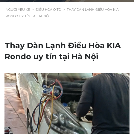
NGƯỜI YÊU XE
>
ĐIỀU HÒA Ô TÔ
>
THAY DÀN LẠNH ĐIỀU HÒA KIA
RONDO UY TÍN TẠI HÀ NỘI
Thay Dàn Lạnh Điều Hòa KIA
Rondo uy tín tại Hà Nội