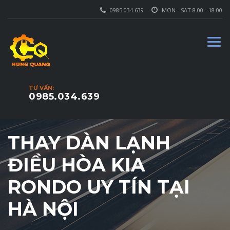
0985.034.639
MON - SAT 8.00 - 18.00
TƯ VẤN:
0985.034.639
THAY DÀN LẠNH
ĐIỀU HÒA KIA
RONDO UY TÍN TẠI
HÀ NỘI