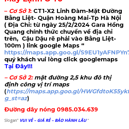
–
Cơ Sở 1
:
CT1-X2 Linh Đàm-Mặt Đường
Bằng Liệt- Quận Hoàng Mai-Tp Hà Nội
( Địa Chỉ: từ ngày 25/2/2024 Gara Hồng
Quang chính thức chuyển về địa chỉ
trên, Cậu Dậu rẽ phải vào Bằng Liệt-
100m
) link google Maps “
https://maps.app.goo.gl/S9EU1yAFNPY
quý khách vui lòng click googlemaps
Tại Đây!!!
–
Cơ Sở 2
:
mặt đường 2,5 khu đô thị
định công vị trí maps
(
https://maps.app.goo.gl/HWGfdtoK55yk
g_st=az
)
Đường dây nóng 0985.034.639
Slogan”
VUI VẺ – GIÁ RẺ – BẢO HÀNH LÂU
“