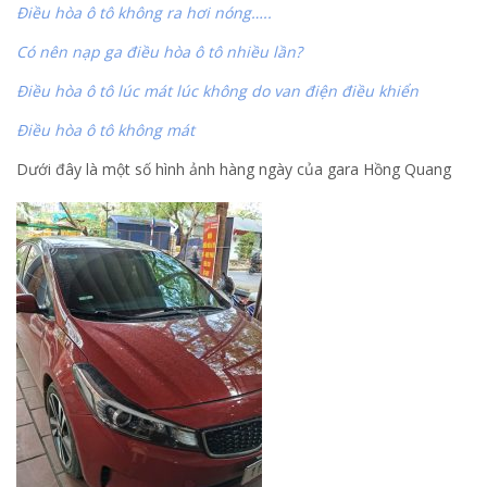
Điều hòa ô tô không ra hơi nóng…..
Có nên nạp ga điều hòa ô tô nhiều lần?
Điều hòa ô tô lúc mát lúc không do van điện điều khiển
Điều hòa ô tô không mát
Dưới đây là một số hình ảnh hàng ngày của gara Hồng Quang