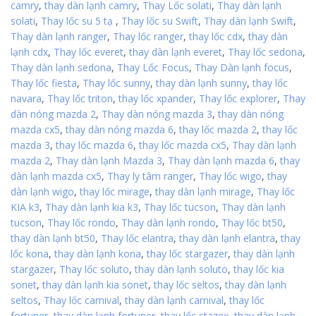
camry
,
thay dàn lạnh camry
,
Thay Lốc solati
,
Thay dàn lạnh
solati
,
Thay lốc su 5 tạ
,
Thay lốc su Swift
,
Thay dàn lạnh Swift
,
Thay dàn lạnh ranger
,
Thay lốc ranger
,
thay lốc cdx
,
thay dàn
lạnh cdx
,
Thay lốc everet
,
thay dàn lạnh everet
,
Thay lốc sedona
,
Thay dàn lạnh sedona
,
Thay Lốc Focus
,
Thay Dàn lạnh focus
,
Thay lốc fiesta
,
Thay lốc sunny
,
thay dàn lạnh sunny
,
thay lốc
navara
,
Thay lốc triton
,
thay lốc xpander
,
Thay lốc explorer
,
Thay
dàn nóng mazda 2
,
Thay dàn nóng mazda 3
,
thay dàn nóng
mazda cx5
,
thay dàn nóng mazda 6
,
thay lốc mazda 2
,
thay lốc
mazda 3
,
thay lốc mazda 6
,
thay lốc mazda cx5
,
Thay dàn lạnh
mazda 2
,
Thay dàn lạnh Mazda 3
,
Thay dàn lạnh mazda 6
,
thay
dàn lạnh mazda cx5
,
Thay ly tâm ranger
,
Thay lốc wigo
,
thay
dàn lạnh wigo
,
thay lốc mirage
,
thay dàn lạnh mirage
,
Thay lốc
KIA k3
,
Thay dàn lạnh kia k3
,
Thay lốc tucson
,
Thay dàn lạnh
tucson
,
Thay lốc rondo
,
Thay dàn lạnh rondo
,
Thay lốc bt50
,
thay dàn lạnh bt50
,
Thay lốc elantra
,
thay dàn lạnh elantra
,
thay
lốc kona
,
thay dàn lạnh kona
,
thay lốc stargazer
,
thay dàn lạnh
stargazer
,
Thay lốc soluto
,
thay dàn lạnh soluto
,
thay lốc kia
sonet
,
thay dàn lạnh kia sonet
,
thay lốc seltos
,
thay dàn lạnh
seltos
,
Thay lốc carnival
,
thay dàn lạnh carnival
,
thay lốc
fortuner
,
thay dàn lạnh fortuner
,
thay lốc stazex
,
thay dàn lạnh