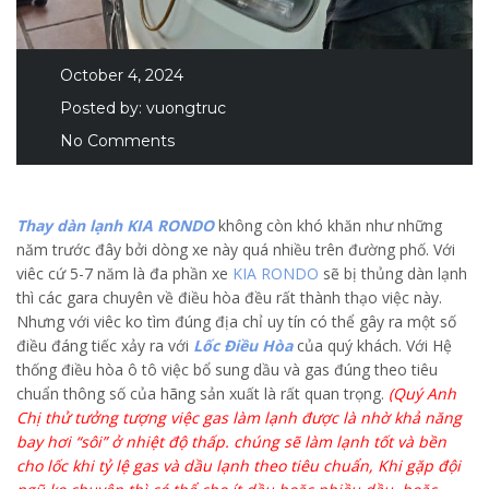
October 4, 2024
Posted by:
vuongtruc
No Comments
Thay dàn lạnh KIA RONDO
không còn khó khăn như những
năm trước đây bởi dòng xe này quá nhiều trên đường phố. Với
viêc cứ 5-7 năm là đa phần xe
KIA RONDO
sẽ bị thủng dàn lạnh
thì các gara chuyên về điều hòa đều rất thành thạo việc này.
Nhưng với viêc ko tìm đúng địa chỉ uy tín có thể gây ra một số
điều đáng tiếc xảy ra với
Lốc Điều Hòa
của quý khách. Với Hệ
thống điều hòa ô tô việc bổ sung dầu và gas đúng theo tiêu
chuẩn thông số của hãng sản xuất là rất quan trọng.
(Quý Anh
Chị thử tưởng tượng việc gas làm lạnh được là nhờ khả năng
bay hơi “sôi” ở nhiệt độ thấp. chúng sẽ làm lạnh tốt và bền
cho lốc khi tỷ lệ gas và dầu lạnh theo tiêu chuẩn, Khi gặp đội