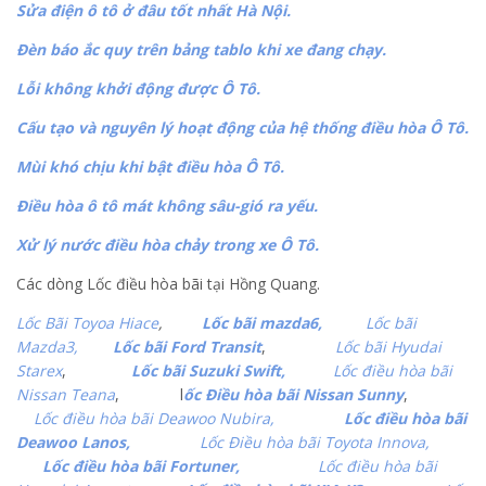
Sửa điện ô tô ở đâu tốt nhất Hà Nội.
Đèn báo ắc quy trên bảng tablo khi xe đang chạy.
Lỗi không khởi động được Ô Tô.
Cấu tạo và nguyên lý hoạt động của hệ thống điều hòa Ô Tô.
Mùi khó chịu khi bật điều hòa Ô Tô.
Điều hòa ô tô mát không sâu-gió ra yếu.
Xử lý nước điều hòa chảy trong xe Ô Tô.
Các dòng Lốc điều hòa bãi tại Hồng Quang.
Lốc Bãi Toyoa Hiace
,
Lốc bãi mazda6,
Lốc bãi
Mazda3,
Lốc bãi Ford Transit
,
Lốc bãi Hyudai
Starex
,
Lốc bãi Suzuki Swift,
Lốc điều hòa bãi
Nissan Teana
, l
ốc Điều hòa bãi Nissan Sunny
,
Lốc điều hòa bãi Deawoo Nubira,
Lốc điều hòa bãi
Deawoo Lanos,
Lốc Điều hòa bãi Toyota Innova,
Lốc điều hòa bãi Fortuner,
Lốc điều hòa bãi