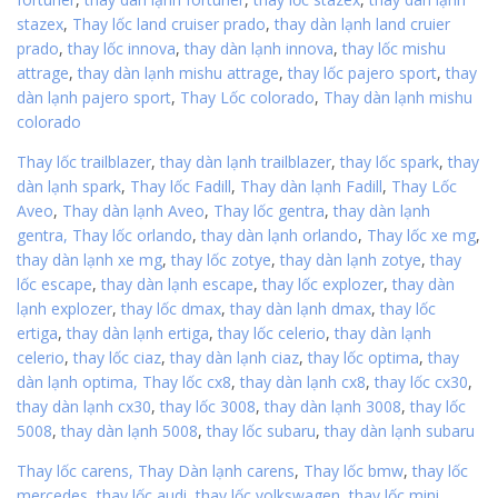
stazex
,
Thay lốc land cruiser prado
,
thay dàn lạnh land cruier
prado
,
thay lốc innova
,
thay dàn lạnh innova
,
thay lốc mishu
attrage
,
thay dàn lạnh mishu attrage
,
thay lốc pajero sport
,
thay
dàn lạnh pajero sport
,
Thay Lốc colorado
,
Thay dàn lạnh mishu
colorado
Thay lốc trailblazer
,
thay dàn lạnh trailblazer
,
thay lốc spark
,
thay
dàn lạnh spark
,
Thay lốc Fadill
,
Thay dàn lạnh Fadill
,
Thay Lốc
Aveo
,
Thay dàn lạnh Aveo
,
Thay lốc gentra
,
thay dàn lạnh
gentra,
Thay lốc orlando
,
thay dàn lạnh orlando
,
Thay lốc xe mg
,
thay dàn lạnh xe mg
,
thay lốc zotye
,
thay dàn lạnh zotye
,
thay
lốc escape
,
thay dàn lạnh escape
,
thay lốc explozer
,
thay dàn
lạnh explozer
,
thay lốc dmax
,
thay dàn lạnh dmax
,
thay lốc
ertiga
,
thay dàn lạnh ertiga
,
thay lốc celerio
,
thay dàn lạnh
celerio
,
thay lốc ciaz
,
thay dàn lạnh ciaz
,
thay lốc optima
,
thay
dàn lạnh optima,
Thay lốc cx8
,
thay dàn lạnh cx8
,
thay lốc cx30
,
thay dàn lạnh cx30
,
thay lốc 3008
,
thay dàn lạnh 3008
,
thay lốc
5008
,
thay dàn lạnh 5008
,
thay lốc subaru
,
thay dàn lạnh subaru
Thay lốc carens,
Thay Dàn lạnh carens
,
Thay lốc bmw
,
thay lốc
mercedes
,
thay lốc audi
,
thay lốc volkswagen
,
thay lốc mini