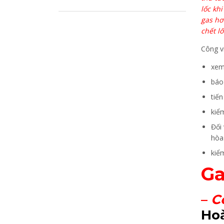
lốc kh
gas hơ
chết lố
Công v
xem
báo 
tiến
kiể
Đối
hòa
kiểm
Ga
–
C
Hoà