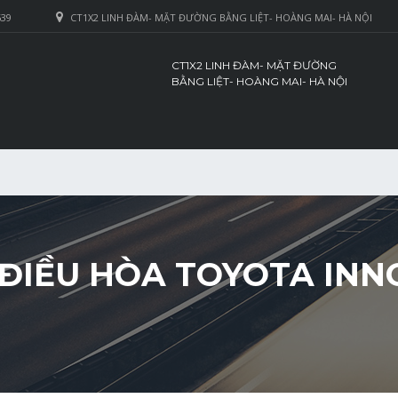
639
CT1X2 LINH ĐÀM- MẶT ĐƯỜNG BẰNG LIỆT- HOÀNG MAI- HÀ NỘI
CT1X2 LINH ĐÀM- MẶT ĐƯỜNG
BẰNG LIỆT- HOÀNG MAI- HÀ NỘI
ĐIỀU HÒA TOYOTA INNO