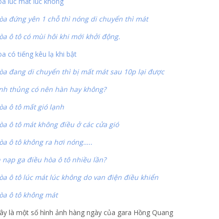
òa lúc mát lúc không
òa đứng yên 1 chỗ thì nóng di chuyển thì mát
òa ô tô có mùi hôi khi mới khởi động.
a có tiếng kêu lạ khi bật
òa đang di chuyển thì bị mất mát sau 10p lại được
nh thủng có nên hàn hay không?
òa ô tô mất gió lạnh
òa ô tô mát không điều ở các cửa gió
òa ô tô không ra hơi nóng…..
 nạp ga điều hòa ô tô nhiều lần?
òa ô tô lúc mát lúc không do van điện điều khiển
òa ô tô không mát
ây là một số hình ảnh hàng ngày của gara Hồng Quang