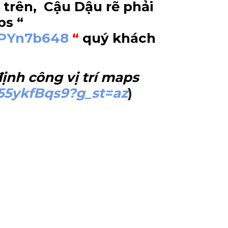
 trên, Cậu Dậu rẽ phải
ps “
NPYn7b648
“
quý khách
ịnh công vị trí maps
55ykfBqs9?g_st=az
)