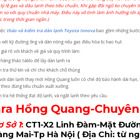
i tỷ lệ gas và dầu lạnh theo tiêu chuẩn, Khi gặp đội ngũ ko chuyên 
n so với quy chuẩn nhà máy. Điều này vô tình làm ảnh hưởng tới áp
c trong thời gian ngắn.)
iệc
tháo và kiểm tra dàn lạnh Toyota Innova
bao gồm những bước 
 xét kỹ đường ống và dàn nóng nếu gas điều hòa bị hao hụt
giá rõ với khách về giá và quy trình làm.
 hàng tháo tablo để lấy dàn lạnh ra
m tra thử kín và chỉ cho khách chỗ thủng
 với dàn lạnh thay mới Hồng Quang luôn có chế độ bảo hành dài hạn,
 theo đúng tiêu chuẩn xuất xưởng.
 tra hệ thống đạt độ lạnh, và ngắt lạnh theo yêu cầu.
ra Hồng Quang-Chuyên
ơ Sở 1
:
CT1-X2 Linh Đàm-Mặt Đườn
ng Mai-Tp Hà Nội
( Địa Chỉ: từ 