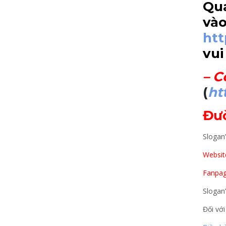
Qua
vào
ht
vui
–
C
(
ht
Đư
Slogan
Website
Fanpag
Slogan
Đối với