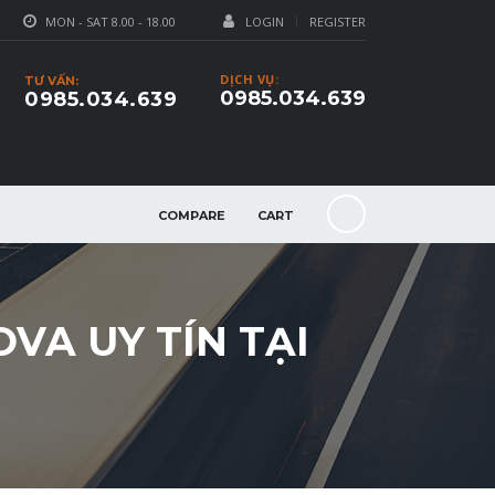
MON - SAT 8.00 - 18.00
LOGIN
REGISTER
DỊCH VỤ:
TƯ VẤN:
0985.034.639
0985.034.639
COMPARE
CART
VA UY TÍN TẠI