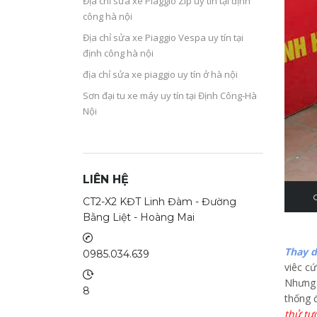
Địa chỉ sửa xe Piaggio Zip uy tín tại định
công hà nội
Địa chỉ sửa xe Piaggio Vespa uy tín tại
định công hà nội
địa chỉ sửa xe piaggio uy tín ở hà nội
Sơn đại tu xe máy uy tín tại Định Công-Hà
Nội
LIÊN HỆ
CT2-X2 KĐT Linh Đàm - Đường
Bằng Liệt - Hoàng Mai
Thay d
0985.034.639
viêc c
Nhưng v
8
thống 
thử tư