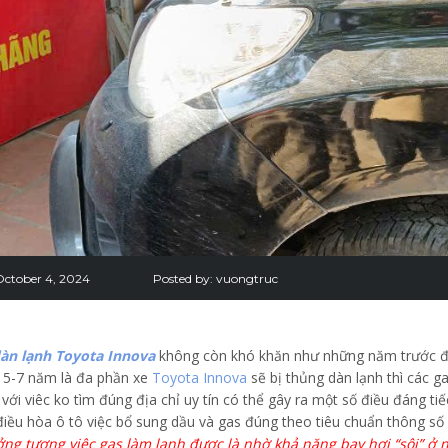
October 4, 2024
Posted by:
vuongtruc
àn lạnh Toyota Innova
không còn khó khăn như những năm trước đâ
ứ 5-7 năm là đa phần xe
Toyota Innova
sẽ bị thủng dàn lạnh thì các g
ới viêc ko tìm đúng địa chỉ uy tín có thể gây ra một số điều đáng tiế
điều hòa ô tô việc bổ sung dầu và gas đúng theo tiêu chuẩn thông số 
ởng tượng việc gas làm lạnh được là nhờ khả năng bay hơi “sôi” ở n