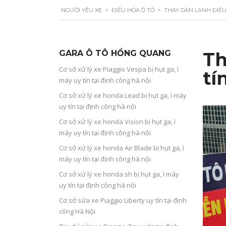
NGƯỜI YÊU XE
>
ĐIỀU HÒA Ô TÔ
>
THAY DÀN LẠNH ĐIỀU
GARA Ô TÔ HỒNG QUANG
Th
Cơ sở xử lý xe Piaggio Vespa bị hụt ga, ì
tí
máy uy tín tại định công hà nội
Cơ sở xử lý xe honda Lead bị hụt ga, ì máy
uy tín tại định công hà nội
Cơ sở xử lý xe honda Vision bị hụt ga, ì
máy uy tín tại định công hà nội
Cơ sở xử lý xe honda Air Blade bị hụt ga, ì
máy uy tín tại định công hà nội
Cơ sở xử lý xe honda sh bị hụt ga, ì máy
uy tín tại định công hà nội
Cơ sở sửa xe Piaggio Liberty uy tín tại định
công Hà Nội