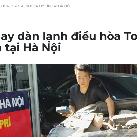
 HÒA TOYOTA INNOVA UY TÍN TẠI HÀ NỘI
ay dàn lạnh điều hòa To
n tại Hà Nội