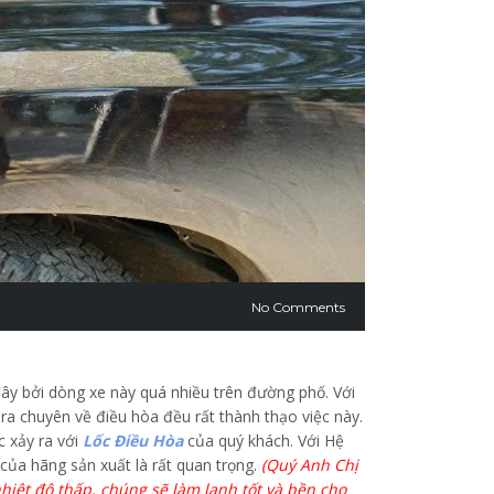
No Comments
y bởi dòng xe này quá nhiều trên đường phố. Với
ara chuyên về điều hòa đều rất thành thạo việc này.
c xảy ra với
Lốc Điều Hòa
của quý khách. Với Hệ
của hãng sản xuất là rất quan trọng.
(Quý Anh Chị
hiệt độ thấp. chúng sẽ làm lạnh tốt và bền cho