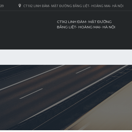
639
CT1X2 LINH ĐÀM- MẶT ĐƯỜNG BẰNG LIỆT- HOÀNG MAI- HÀ NỘI
CT1X2 LINH ĐÀM- MẶT ĐƯỜNG
BẰNG LIỆT- HOÀNG MAI- HÀ NỘI