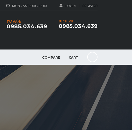
MON - SAT 8.00 - 18.00
LOGIN
REGISTER
DỊCH VỤ:
TƯ VẤN:
0985.034.639
0985.034.639
COMPARE
CART