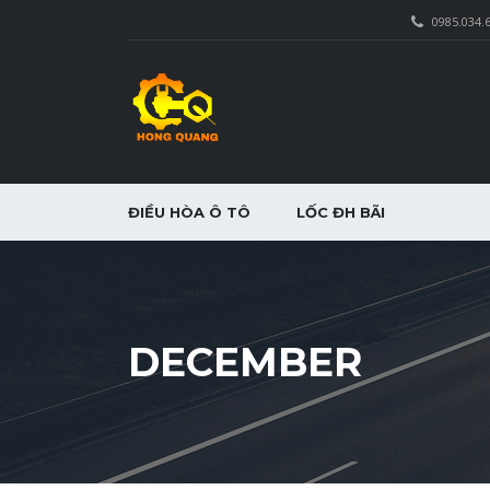
0985.034.
ĐIỀU HÒA Ô TÔ
LỐC ĐH BÃI
DECEMBER