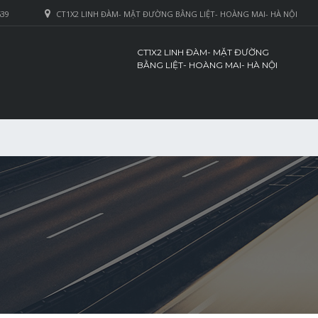
639
CT1X2 LINH ĐÀM- MẶT ĐƯỜNG BẰNG LIỆT- HOÀNG MAI- HÀ NỘI
CT1X2 LINH ĐÀM- MẶT ĐƯỜNG
BẰNG LIỆT- HOÀNG MAI- HÀ NỘI