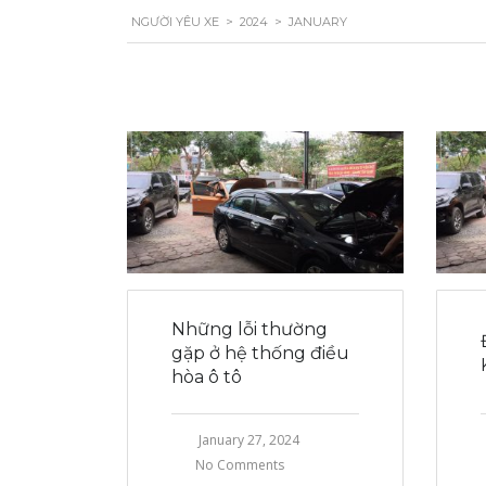
NGƯỜI YÊU XE
>
2024
>
JANUARY
Những lỗi thường
gặp ở hệ thống điều
hòa ô tô
January 27, 2024
No Comments