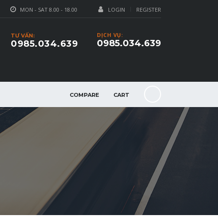
MON - SAT 8.00 - 18.00
LOGIN
REGISTER
DỊCH VỤ:
TƯ VẤN:
0985.034.639
0985.034.639
COMPARE
CART