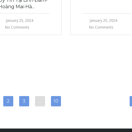
Uy Tín Tại Linh Đàm-
Hoàng Mai-Hà...
January 25, 2024
January 25, 2024
No Comments
No Comments
2
3
…
10