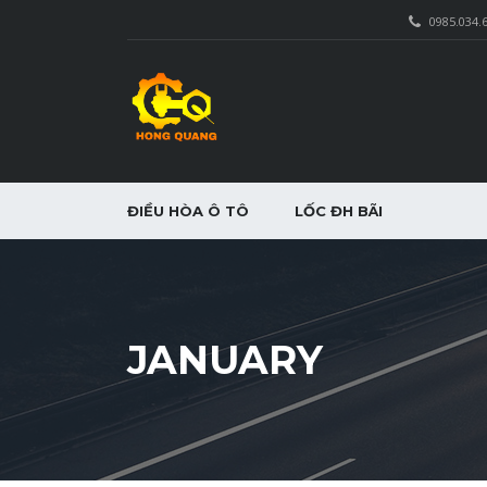
0985.034.
ĐIỀU HÒA Ô TÔ
LỐC ĐH BÃI
JANUARY