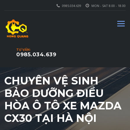
0985.034.639
MON - SAT 8.00 - 18.00
TƯ VẤN:
0985.034.639
CHUYÊN VỆ SINH
BẢO DƯỠNG ĐIỀU
HÒA Ô TÔ XE MAZDA
CX30 TẠI HÀ NỘI