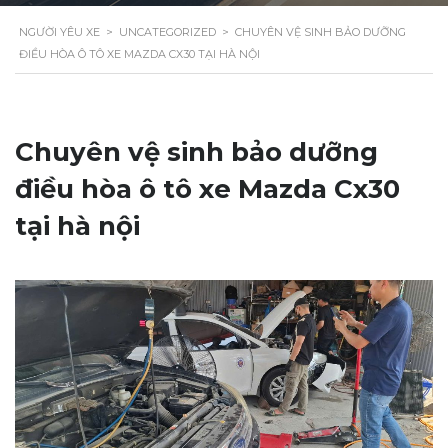
NGƯỜI YÊU XE
>
UNCATEGORIZED
>
CHUYÊN VỆ SINH BẢO DƯỠNG
ĐIỀU HÒA Ô TÔ XE MAZDA CX30 TẠI HÀ NỘI
Chuyên vệ sinh bảo dưỡng
điều hòa ô tô xe Mazda Cx30
tại hà nội