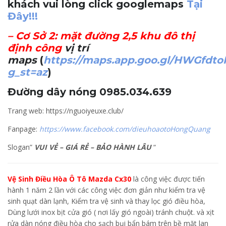
khách vui lòng click googlemaps
Tại
Đây!!!
–
Cơ Sở 2
: mặt đường 2,5 khu đô thị
định công
vị trí
maps
(
https://maps.app.goo.gl/HWGfdt
g_st=az
)
Đường dây nóng 0985.034.639
Trang web: https://nguoiyeuxe.club/
Fanpage:
https://www.facebook.com/dieuhoaotoHongQuang
Slogan”
VUI VẺ – GIÁ RẺ – BẢO HÀNH LÂU
“
Vệ Sinh Điều Hòa Ô Tô Mazda Cx30
là công việc được tiến
hành 1 năm 2 lần với các công việc đơn giản như kiểm tra vệ
sinh quạt dàn lạnh, Kiểm tra vệ sinh và thay lọc gió điều hòa,
Dùng lưới inox bịt cửa gió ( nơi lấy gió ngoài) tránh chuột. và xịt
rửa dàn nóng điều hòa cho sạch bụi bẩn bám trên bề mặt lan