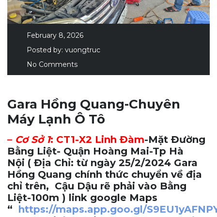
February 8, 2026
Posted by:
vuongtruc
No Comments
Gara Hồng Quang-Chuyên
Máy Lạnh Ô Tô
–
Cơ Sở 1
:
CT1-X2 Linh Đàm
-Mặt Đường
Bằng Liệt- Quận Hoàng Mai-Tp Hà
Nội
( Địa Chỉ: từ ngày 25/2/2024 Gara
Hồng Quang chính thức chuyển về địa
chỉ trên, Cậu Dậu rẽ phải vào Bằng
Liệt-100m ) link google Maps
“
https://maps.app.goo.gl/S9EU1yAFN