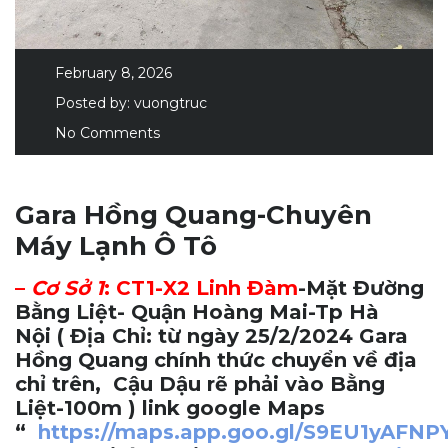
February 8, 2026
Posted by:
vuongtruc
No Comments
Gara Hồng Quang-Chuyên
Máy Lạnh Ô Tô
–
Cơ Sở 1
:
CT1-X2 Linh Đàm
-Mặt Đường
Bằng Liệt- Quận Hoàng Mai-Tp Hà
Nội
( Địa Chỉ: từ ngày 25/2/2024 Gara
Hồng Quang chính thức chuyển về địa
chỉ trên, Cậu Dậu rẽ phải vào Bằng
Liệt-100m ) link google Maps
“
https://maps.app.goo.gl/S9EU1yAFN