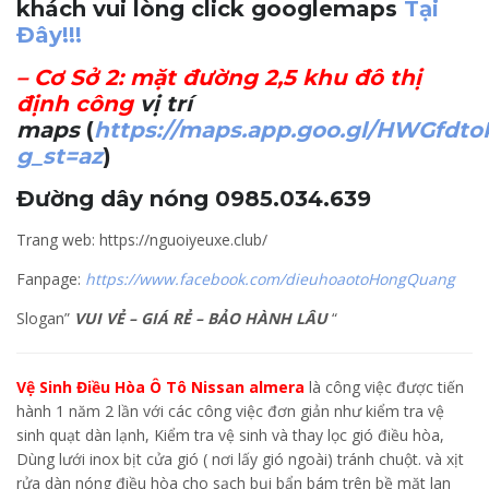
khách vui lòng click googlemaps
Tại
Đây!!!
–
Cơ Sở 2
: mặt đường 2,5 khu đô thị
định công
vị trí
maps
(
https://maps.app.goo.gl/HWGfdt
g_st=az
)
Đường dây nóng 0985.034.639
Trang web: https://nguoiyeuxe.club/
Fanpage:
https://www.facebook.com/dieuhoaotoHongQuang
Slogan”
VUI VẺ – GIÁ RẺ – BẢO HÀNH LÂU
“
Vệ Sinh Điều Hòa Ô Tô Nissan almera
là công việc được tiến
hành 1 năm 2 lần với các công việc đơn giản như kiểm tra vệ
sinh quạt dàn lạnh, Kiểm tra vệ sinh và thay lọc gió điều hòa,
Dùng lưới inox bịt cửa gió ( nơi lấy gió ngoài) tránh chuột. và xịt
rửa dàn nóng điều hòa cho sạch bụi bẩn bám trên bề mặt lan