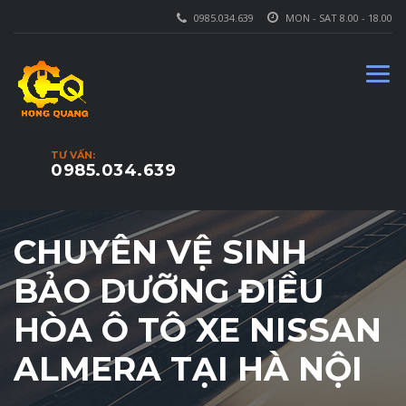
0985.034.639
MON - SAT 8.00 - 18.00
TƯ VẤN:
0985.034.639
CHUYÊN VỆ SINH
BẢO DƯỠNG ĐIỀU
HÒA Ô TÔ XE NISSAN
ALMERA TẠI HÀ NỘI