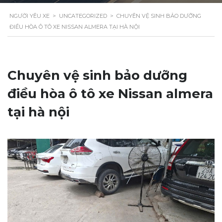
NGƯỜI YÊU XE
>
UNCATEGORIZED
>
CHUYÊN VỆ SINH BẢO DƯỠNG
ĐIỀU HÒA Ô TÔ XE NISSAN ALMERA TẠI HÀ NỘI
Chuyên vệ sinh bảo dưỡng
điều hòa ô tô xe Nissan almera
tại hà nội