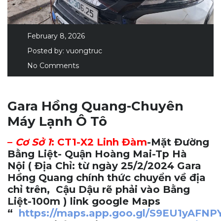
February 8, 2026
Posted by:
vuongtruc
No Comments
Gara Hồng Quang-Chuyên
Máy Lạnh Ô Tô
–
Cơ Sở 1
:
CT1-X2 Linh Đàm
-Mặt Đường
Bằng Liệt- Quận Hoàng Mai-Tp Hà
Nội
( Địa Chỉ: từ ngày 25/2/2024 Gara
Hồng Quang chính thức chuyển về địa
chỉ trên, Cậu Dậu rẽ phải vào Bằng
Liệt-100m ) link google Maps
“
https://maps.app.goo.gl/S9EU1yAFN