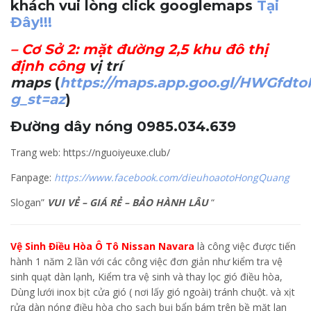
khách vui lòng click googlemaps
Tại
Đây!!!
–
Cơ Sở 2
: mặt đường 2,5 khu đô thị
định công
vị trí
maps
(
https://maps.app.goo.gl/HWGfdt
g_st=az
)
Đường dây nóng 0985.034.639
Trang web: https://nguoiyeuxe.club/
Fanpage:
https://www.facebook.com/dieuhoaotoHongQuang
Slogan”
VUI VẺ – GIÁ RẺ – BẢO HÀNH LÂU
“
Vệ Sinh Điều Hòa Ô Tô Nissan Navara
là công việc được tiến
hành 1 năm 2 lần với các công việc đơn giản như kiểm tra vệ
sinh quạt dàn lạnh, Kiểm tra vệ sinh và thay lọc gió điều hòa,
Dùng lưới inox bịt cửa gió ( nơi lấy gió ngoài) tránh chuột. và xịt
rửa dàn nóng điều hòa cho sạch bụi bẩn bám trên bề mặt lan