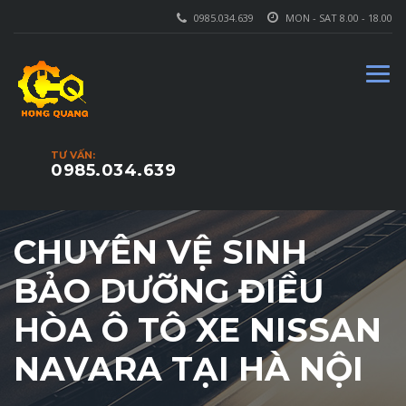
0985.034.639
MON - SAT 8.00 - 18.00
TƯ VẤN:
0985.034.639
CHUYÊN VỆ SINH
BẢO DƯỠNG ĐIỀU
HÒA Ô TÔ XE NISSAN
NAVARA TẠI HÀ NỘI