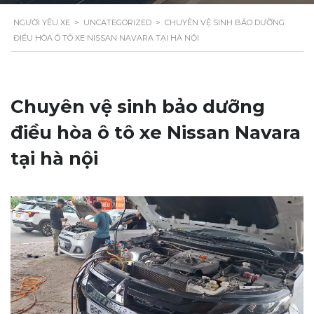
NGƯỜI YÊU XE
>
UNCATEGORIZED
>
CHUYÊN VỆ SINH BẢO DƯỠNG
ĐIỀU HÒA Ô TÔ XE NISSAN NAVARA TẠI HÀ NỘI
Chuyên vệ sinh bảo dưỡng
điều hòa ô tô xe Nissan Navara
tại hà nội