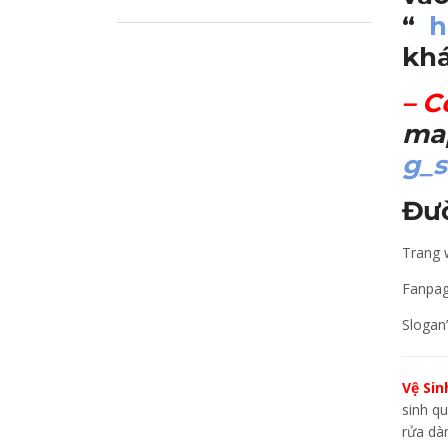
“
h
khá
–
C
ma
g_s
Đư
Trang w
Fanpa
Slogan
Vệ Sin
sinh qu
rửa dàn