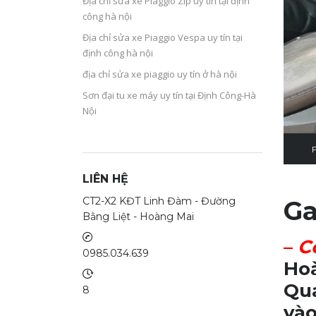
Địa chỉ sửa xe Piaggio Zip uy tín tại định
công hà nội
Địa chỉ sửa xe Piaggio Vespa uy tín tại
định công hà nội
địa chỉ sửa xe piaggio uy tín ở hà nội
Sơn đại tu xe máy uy tín tại Định Công-Hà
Nội
LIÊN HỆ
CT2-X2 KĐT Linh Đàm - Đường
Ga
Bằng Liệt - Hoàng Mai
–
C
0985.034.639
Hoà
Qua
8
vào