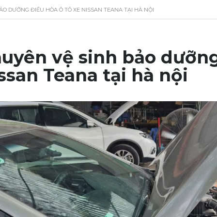
ẢO DƯỠNG ĐIỀU HÒA Ô TÔ XE NISSAN TEANA TẠI HÀ NỘI
uyên vệ sinh bảo dưỡng 
ssan Teana tại hà nội