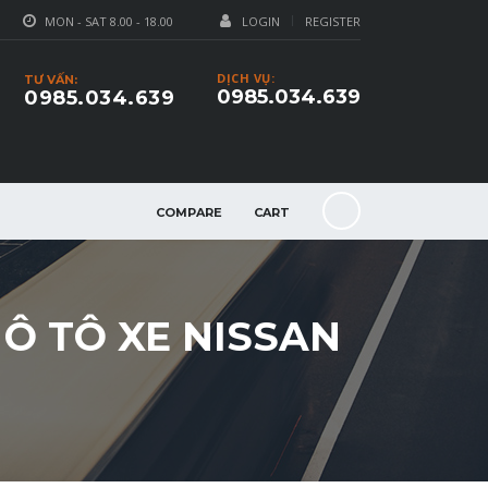
MON - SAT 8.00 - 18.00
LOGIN
REGISTER
DỊCH VỤ:
TƯ VẤN:
0985.034.639
0985.034.639
COMPARE
CART
Ô TÔ XE NISSAN