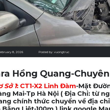
February 8, 2026
Posted by:
vuongtruc
ra Hồng Quang-Chuyên
ơ Sở 1
:
CT1-X2 Linh Đàm
-Mặt Đườn
ng Mai-Tp Hà Nội
( Địa Chỉ: từ 
ng chính thức chuyển về địa chỉ
 Bằng Liệt-100m ) link google Ma