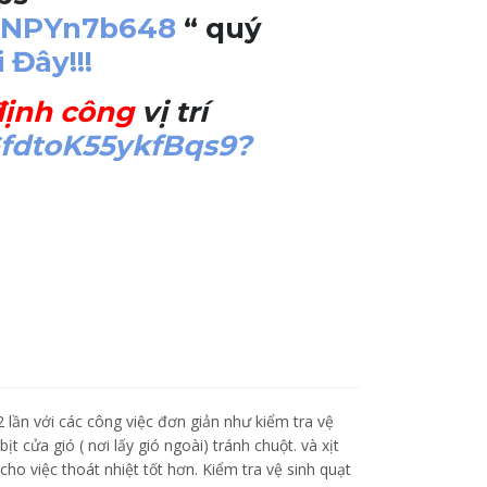
AFNPYn7b648
“ quý
 Đây!!!
định công
vị trí
GfdtoK55ykfBqs9?
 lần với các công việc đơn giản như kiểm tra vệ
ịt cửa gió ( nơi lấy gió ngoài) tránh chuột. và xịt
ho việc thoát nhiệt tốt hơn. Kiểm tra vệ sinh quạt