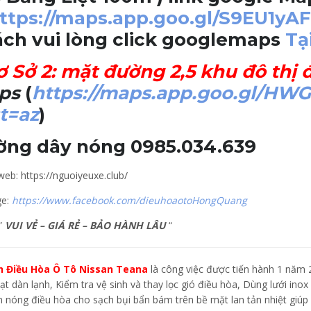
ttps://maps.app.goo.gl/S9EU1y
ch vui lòng click googlemaps
Tại
ơ Sở 2
: mặt đường 2,5 khu đô thị 
ps
(
https://maps.app.goo.gl/HW
t=az
)
ờng dây nóng 0985.034.639
eb: https://nguoiyeuxe.club/
ge:
https://www.facebook.com/dieuhoaotoHongQuang
”
VUI VẺ – GIÁ RẺ – BẢO HÀNH LÂU
“
h Điều Hòa Ô Tô Nissan Teana
là công việc được tiến hành 1 năm 2
ạt dàn lạnh, Kiểm tra vệ sinh và thay lọc gió điều hòa, Dùng lưới inox b
 nóng điều hòa cho sạch bụi bẩn bám trên bề mặt lan tản nhiệt giúp c