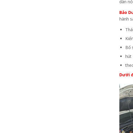
dàn nó
Bảo D
hành s
Thá
Kiể
Bổ 
hút
the
Dưới đ