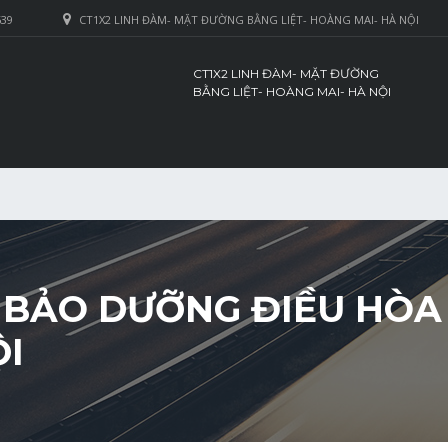
639
CT1X2 LINH ĐÀM- MẶT ĐƯỜNG BẰNG LIỆT- HOÀNG MAI- HÀ NỘI
CT1X2 LINH ĐÀM- MẶT ĐƯỜNG
BẰNG LIỆT- HOÀNG MAI- HÀ NỘI
 BẢO DƯỠNG ĐIỀU HÒA 
ỘI