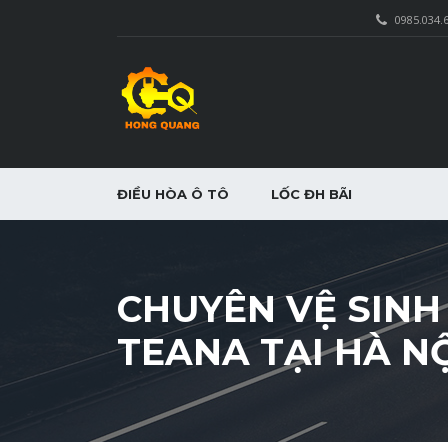
0985.034.
ĐIỀU HÒA Ô TÔ
LỐC ĐH BÃI
CHUYÊN VỆ SINH
TEANA TẠI HÀ N