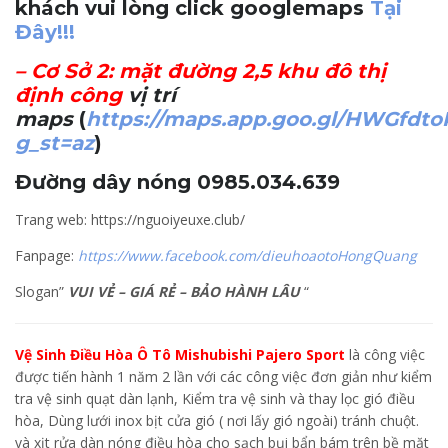
khách vui lòng click googlemaps
Tại
Đây!!!
–
Cơ Sở 2
: mặt đường 2,5 khu đô thị
định công
vị trí
maps
(
https://maps.app.goo.gl/HWGfdt
g_st=az
)
Đường dây nóng 0985.034.639
Trang web: https://nguoiyeuxe.club/
Fanpage:
https://www.facebook.com/dieuhoaotoHongQuang
Slogan”
VUI VẺ – GIÁ RẺ – BẢO HÀNH LÂU
“
Vệ Sinh Điều Hòa Ô Tô Mishubishi Pajero Sport
là công việc
được tiến hành 1 năm 2 lần với các công việc đơn giản như kiểm
tra vệ sinh quạt dàn lạnh, Kiểm tra vệ sinh và thay lọc gió điều
hòa, Dùng lưới inox bịt cửa gió ( nơi lấy gió ngoài) tránh chuột.
và xịt rửa dàn nóng điều hòa cho sạch bụi bẩn bám trên bề mặt