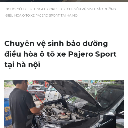
NGƯỜI YÊU XE
>
UNCATEGORIZED
>
CHUYÊN VỆ SINH BẢO DƯỠNG
ĐIỀU HÒA Ô TÔ XE PAJERO SPORT TẠI HÀ NỘI
Chuyên vệ sinh bảo dưỡng
điều hòa ô tô xe Pajero Sport
tại hà nội