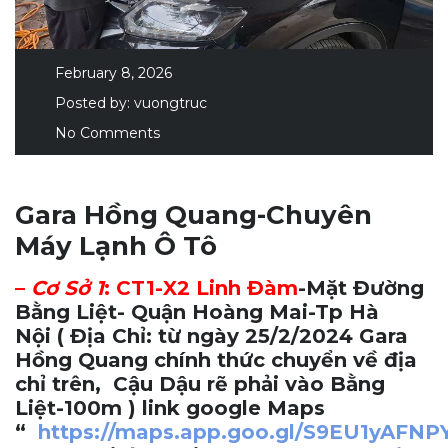
February 8, 2026
Posted by:
vuongtruc
No Comments
Gara Hồng Quang-Chuyên
Máy Lạnh Ô Tô
–
Cơ Sở 1
:
CT1-X2 Linh Đàm
-Mặt Đường
Bằng Liệt- Quận Hoàng Mai-Tp Hà
Nội
( Địa Chỉ: từ ngày 25/2/2024 Gara
Hồng Quang chính thức chuyển về địa
chỉ trên, Cậu Dậu rẽ phải vào Bằng
Liệt-100m ) link google Maps
“
https://maps.app.goo.gl/S9EU1yAFN