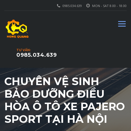
0985.034.639
MON - SAT 8.00 - 18.00
TƯ VẤN:
0985.034.639
CHUYÊN VỆ SINH
BẢO DƯỠNG ĐIỀU
HÒA Ô TÔ XE PAJERO
SPORT TẠI HÀ NỘI