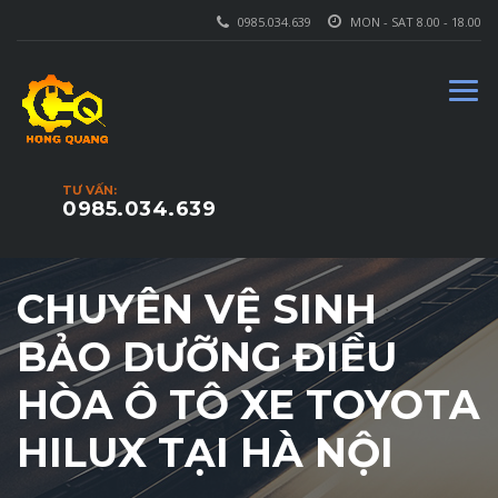
0985.034.639
MON - SAT 8.00 - 18.00
TƯ VẤN:
0985.034.639
CHUYÊN VỆ SINH
BẢO DƯỠNG ĐIỀU
HÒA Ô TÔ XE TOYOTA
HILUX TẠI HÀ NỘI