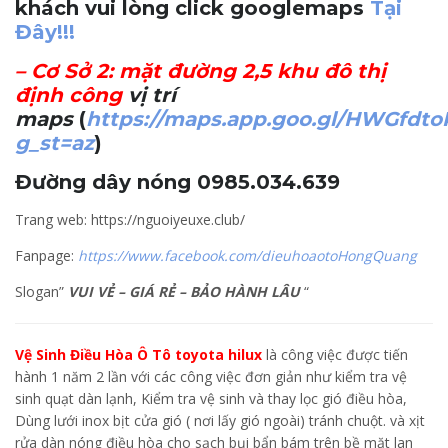
khách vui lòng click googlemaps
Tại
Đây!!!
–
Cơ Sở 2
: mặt đường 2,5 khu đô thị
định công
vị trí
maps
(
https://maps.app.goo.gl/HWGfdt
g_st=az
)
Đường dây nóng 0985.034.639
Trang web: https://nguoiyeuxe.club/
Fanpage:
https://www.facebook.com/dieuhoaotoHongQuang
Slogan”
VUI VẺ – GIÁ RẺ – BẢO HÀNH LÂU
“
Vệ Sinh Điều Hòa Ô Tô toyota hilux
là công việc được tiến
hành 1 năm 2 lần với các công việc đơn giản như kiểm tra vệ
sinh quạt dàn lạnh, Kiểm tra vệ sinh và thay lọc gió điều hòa,
Dùng lưới inox bịt cửa gió ( nơi lấy gió ngoài) tránh chuột. và xịt
rửa dàn nóng điều hòa cho sạch bụi bẩn bám trên bề mặt lan