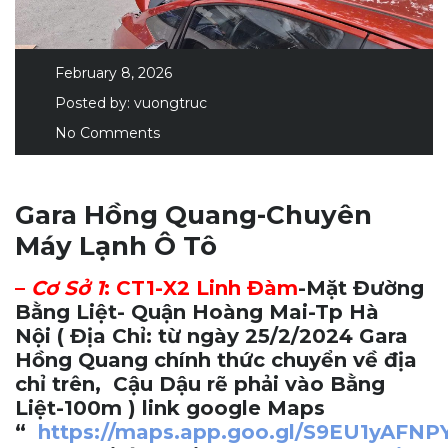
February 8, 2026
Posted by:
vuongtruc
No Comments
Gara Hồng Quang-Chuyên
Máy Lạnh Ô Tô
–
Cơ Sở 1
:
CT1-X2 Linh Đàm
-Mặt Đường
Bằng Liệt- Quận Hoàng Mai-Tp Hà
Nội
( Địa Chỉ: từ ngày 25/2/2024 Gara
Hồng Quang chính thức chuyển về địa
chỉ trên, Cậu Dậu rẽ phải vào Bằng
Liệt-100m ) link google Maps
“
https://maps.app.goo.gl/S9EU1yAFN