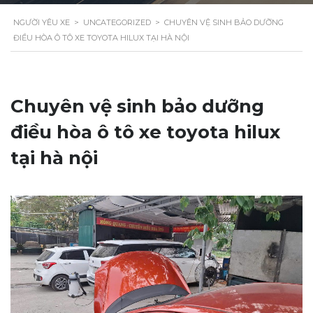
NGƯỜI YÊU XE
>
UNCATEGORIZED
>
CHUYÊN VỆ SINH BẢO DƯỠNG
ĐIỀU HÒA Ô TÔ XE TOYOTA HILUX TẠI HÀ NỘI
Chuyên vệ sinh bảo dưỡng
điều hòa ô tô xe toyota hilux
tại hà nội