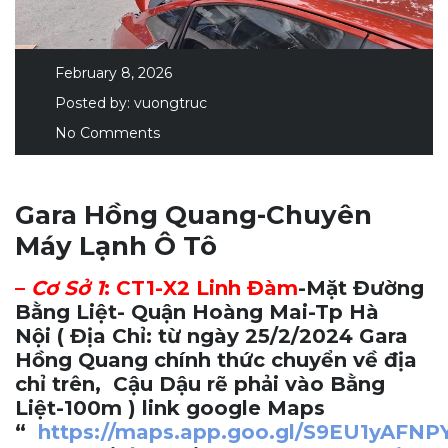
February 8, 2026
Posted by:
vuongtruc
No Comments
Gara Hồng Quang-Chuyên
Máy Lạnh Ô Tô
–
Cơ Sở 1
:
CT1-X2 Linh Đàm
-Mặt Đường
Bằng Liệt- Quận Hoàng Mai-Tp Hà
Nội
( Địa Chỉ: từ ngày 25/2/2024 Gara
Hồng Quang chính thức chuyển về địa
chỉ trên, Cậu Dậu rẽ phải vào Bằng
Liệt-100m ) link google Maps
“
https://maps.app.goo.gl/S9EU1yAFN