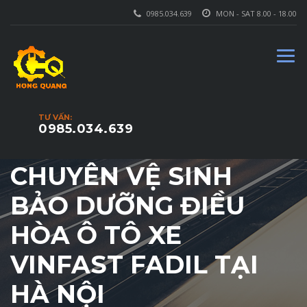
0985.034.639
MON - SAT 8.00 - 18.00
TƯ VẤN:
0985.034.639
CHUYÊN VỆ SINH
BẢO DƯỠNG ĐIỀU
HÒA Ô TÔ XE
VINFAST FADIL TẠI
HÀ NỘI