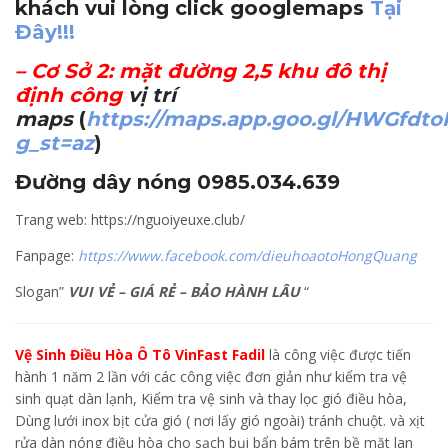
khách vui lòng click googlemaps
Tại
Đây!!!
–
Cơ Sở 2
: mặt đường 2,5 khu đô thị
định công
vị trí
maps
(
https://maps.app.goo.gl/HWGfdt
g_st=az
)
Đường dây nóng 0985.034.639
Trang web: https://nguoiyeuxe.club/
Fanpage:
https://www.facebook.com/dieuhoaotoHongQuang
Slogan”
VUI VẺ – GIÁ RẺ – BẢO HÀNH LÂU
“
Vệ Sinh Điều Hòa Ô Tô VinFast Fadil
là công việc được tiến
hành 1 năm 2 lần với các công việc đơn giản như kiểm tra vệ
sinh quạt dàn lạnh, Kiểm tra vệ sinh và thay lọc gió điều hòa,
Dùng lưới inox bịt cửa gió ( nơi lấy gió ngoài) tránh chuột. và xịt
rửa dàn nóng điều hòa cho sạch bụi bẩn bám trên bề mặt lan