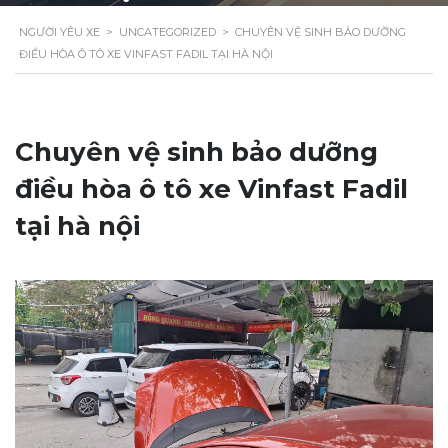
NGƯỜI YÊU XE
>
UNCATEGORIZED
>
CHUYÊN VỆ SINH BẢO DƯỠNG
ĐIỀU HÒA Ô TÔ XE VINFAST FADIL TẠI HÀ NỘI
Chuyên vệ sinh bảo dưỡng
điều hòa ô tô xe Vinfast Fadil
tại hà nội