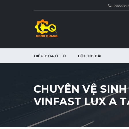
0985.034.
ĐIỀU HÒA Ô TÔ
LỐC ĐH BÃI
CHUYÊN VỆ SINH
VINFAST LUX A T