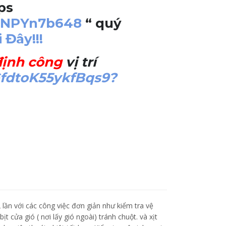
ps
AFNPYn7b648
“ quý
 Đây!!!
định công
vị trí
GfdtoK55ykfBqs9?
 lần với các công việc đơn giản như kiểm tra vệ
ịt cửa gió ( nơi lấy gió ngoài) tránh chuột. và xịt