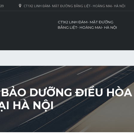
639
CT1X2 LINH ĐÀM- MẶT ĐƯỜNG BẰNG LIỆT- HOÀNG MAI- HÀ NỘI
CT1X2 LINH ĐÀM- MẶT ĐƯỜNG
BẰNG LIỆT- HOÀNG MAI- HÀ NỘI
 BẢO DƯỠNG ĐIỀU HÒA 
ẠI HÀ NỘI