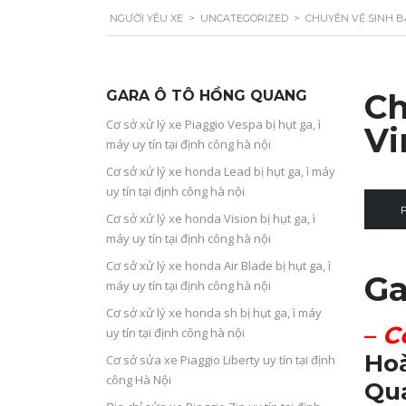
NGƯỜI YÊU XE
>
UNCATEGORIZED
>
CHUYÊN VỆ SINH BẢ
GARA Ô TÔ HỒNG QUANG
Ch
Cơ sở xử lý xe Piaggio Vespa bị hụt ga, ì
Vi
máy uy tín tại định công hà nội
Cơ sở xử lý xe honda Lead bị hụt ga, ì máy
uy tín tại định công hà nội
Cơ sở xử lý xe honda Vision bị hụt ga, ì
máy uy tín tại định công hà nội
Cơ sở xử lý xe honda Air Blade bị hụt ga, ì
Ga
máy uy tín tại định công hà nội
Cơ sở xử lý xe honda sh bị hụt ga, ì máy
–
C
uy tín tại định công hà nội
Hoà
Cơ sở sửa xe Piaggio Liberty uy tín tại định
công Hà Nội
Qua