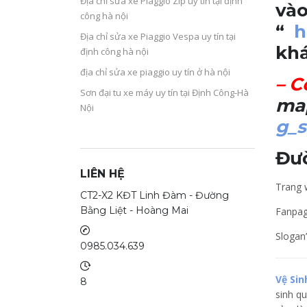
Địa chỉ sửa xe Piaggio Zip uy tín tại định
vào
công hà nội
“
h
Địa chỉ sửa xe Piaggio Vespa uy tín tại
khá
định công hà nội
địa chỉ sửa xe piaggio uy tín ở hà nội
–
C
Sơn đại tu xe máy uy tín tại Định Công-Hà
ma
Nội
g_s
Đư
LIÊN HỆ
Trang w
CT2-X2 KĐT Linh Đàm - Đường
Bằng Liệt - Hoàng Mai
Fanpa
Slogan
0985.034.639
Vệ Sin
8
sinh qu