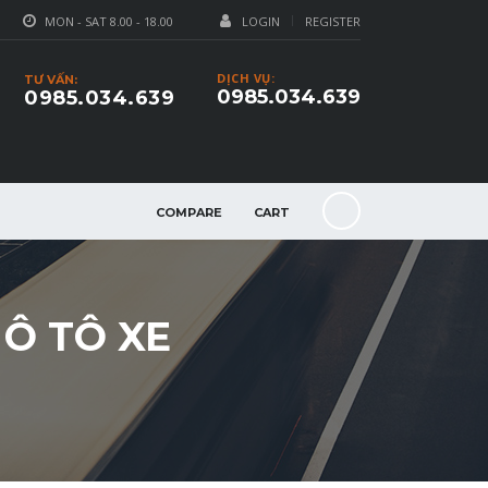
MON - SAT 8.00 - 18.00
LOGIN
REGISTER
DỊCH VỤ:
TƯ VẤN:
0985.034.639
0985.034.639
COMPARE
CART
Ô TÔ XE