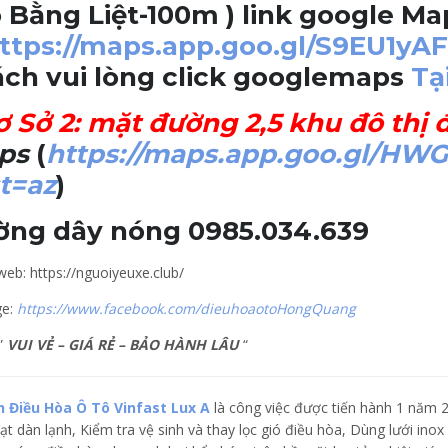
 Bằng Liệt-100m ) link google Ma
ttps://maps.app.goo.gl/S9EU1y
ch vui lòng click googlemaps
Tại
ơ Sở 2
: mặt đường 2,5 khu đô thị 
ps
(
https://maps.app.goo.gl/HW
t=az
)
ờng dây nóng 0985.034.639
eb: https://nguoiyeuxe.club/
ge:
https://www.facebook.com/dieuhoaotoHongQuang
”
VUI VẺ – GIÁ RẺ – BẢO HÀNH LÂU
“
h Điều Hòa Ô Tô Vinfast Lux A
là công việc được tiến hành 1 năm 2
ạt dàn lạnh, Kiểm tra vệ sinh và thay lọc gió điều hòa, Dùng lưới inox b