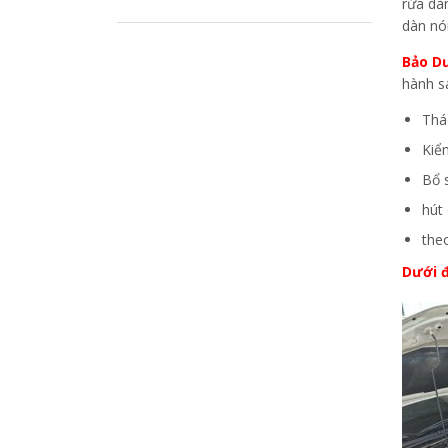
rửa dàn
dàn nó
Bảo D
hành s
Thá
Kiể
Bổ 
hút
the
Dưới đ