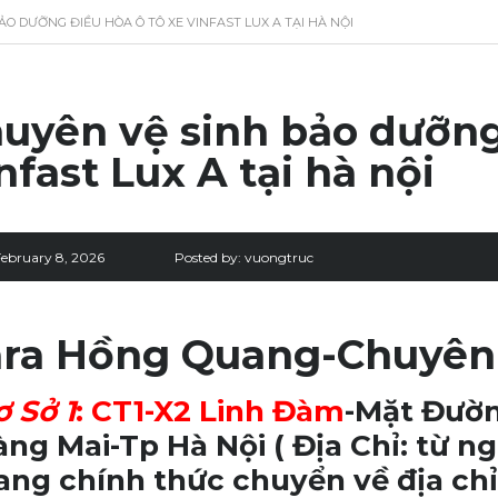
O DƯỠNG ĐIỀU HÒA Ô TÔ XE VINFAST LUX A TẠI HÀ NỘI
uyên vệ sinh bảo dưỡng 
nfast Lux A tại hà nội
February 8, 2026
Posted by:
vuongtruc
ra Hồng Quang-Chuyên
ơ Sở 1
:
CT1-X2 Linh Đàm
-Mặt Đườn
ng Mai-Tp Hà Nội
( Địa Chỉ: từ 
ng chính thức chuyển về địa chỉ