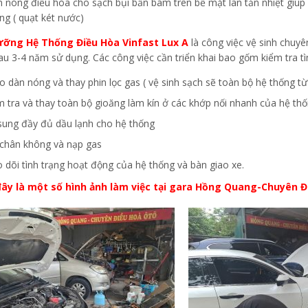
 nóng điều hòa cho sạch bụi bẩn bám trên bề mặt lan tản nhiệt giúp c
ng ( quạt két nước)
ưỡng Hệ Thống Điều Hòa Vinfast Lux A
là công việc vệ sinh chuy
au 3-4 năm sử dụng. Các công việc cần triển khai bao gốm kiểm tra t
o dàn nóng và thay phin lọc gas ( vệ sinh sạch sẽ toàn bộ hệ thống t
m tra và thay toàn bộ gioăng làm kín ở các khớp nối nhanh của hệ th
sung đầy đủ dầu lạnh cho hệ thống
 chân không và nạp gas
o dõi tình trạng hoạt động của hệ thống và bàn giao xe.
ây là một số hình ảnh làm việc tại gara Hồng Quang-Chuyên Đ