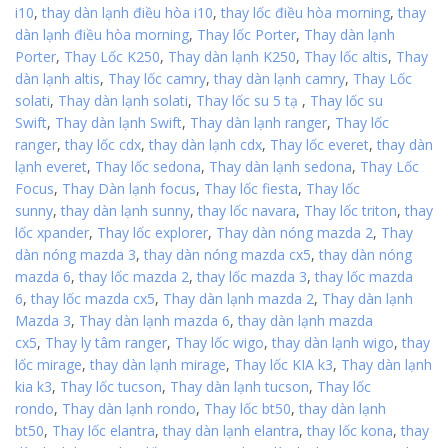
i10
,
thay dàn lạnh điều hòa i10
,
thay lốc điều hòa morning
,
thay
dàn lạnh điều hòa morning
,
Thay lốc Porter
,
Thay dàn lạnh
Porter
,
Thay Lốc K250
,
Thay dàn lạnh K250
,
Thay lốc altis
,
Thay
dàn lạnh altis
,
Thay lốc camry
,
thay dàn lạnh camry
,
Thay Lốc
solati
,
Thay dàn lạnh solati
,
Thay lốc su 5 tạ
,
Thay lốc su
Swift
,
Thay dàn lạnh Swift
,
Thay dàn lạnh ranger
,
Thay lốc
ranger
,
thay lốc cdx
,
thay dàn lạnh cdx
,
Thay lốc everet
,
thay dàn
lạnh everet
,
Thay lốc sedona
,
Thay dàn lạnh sedona
,
Thay Lốc
Focus
,
Thay Dàn lạnh focus
,
Thay lốc fiesta
,
Thay lốc
sunny
,
thay dàn lạnh sunny
,
thay lốc navara
,
Thay lốc triton
,
thay
lốc xpander
,
Thay lốc explorer
,
Thay dàn nóng mazda 2
,
Thay
dàn nóng mazda 3
,
thay dàn nóng mazda cx5
,
thay dàn nóng
mazda 6
,
thay lốc mazda 2
,
thay lốc mazda 3
,
thay lốc mazda
6
,
thay lốc mazda cx5
,
Thay dàn lạnh mazda 2
,
Thay dàn lạnh
Mazda 3
,
Thay dàn lạnh mazda 6
,
thay dàn lạnh mazda
cx5
,
Thay ly tâm ranger
,
Thay lốc wigo
,
thay dàn lạnh wigo
,
thay
lốc mirage
,
thay dàn lạnh mirage
,
Thay lốc KIA k3
,
Thay dàn lạnh
kia k3
,
Thay lốc tucson
,
Thay dàn lạnh tucson
,
Thay lốc
rondo
,
Thay dàn lạnh rondo
,
Thay lốc bt50
,
thay dàn lạnh
bt50
,
Thay lốc elantra
,
thay dàn lạnh elantra
,
thay lốc kona
,
thay