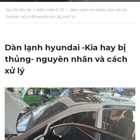
NGƯỜI YÊU XE
>
ĐIỀU HÒA Ô TÔ
>
DÀN LẠNH HYUNDAI -KIA HAY BỊ
THỦNG- NGUYÊN NHÂN VÀ CÁCH XỬ LÝ
Dàn lạnh hyundai -Kia hay bị
thủng- nguyên nhân và cách
xử lý