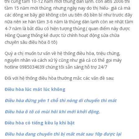
thì cũng tầm 10-12 năm mới thủng dàn lạnh. còn altis 2006 thì
tầm 15 năm mới thủng. nhưng ngày nay do thị hiếu- giá cả mà
các dòng xe bây giờ không còn ưu tiên độ bền bỉ như trước đây
nữa nên xe hàn tầm 3-6 năm là thủng dàn lạnh còn xe nhật tầm
4-7 năm là bắt đầu có hiện tượng thủng.( quan điểm này được
Hồng Quang thống kê được từ chính hoạt động sửa chữa
chuyên sâu điều hòa ô tô)
Quý a chị muốn tư vấn về hệ thống điều hòa, triệu chứng,
nguyên nhân và cách xử lý cũng như giá cả có thể gọi máy
hotline 0985034639 chúng tôi sẵn sàng hỗ trợ 24/7
Đối với hệ thống điều hòa thường mắc các vấn đề sau:
Điều hòa lúc mát lúc không
Điều hòa đứng yên 1 chỗ thì nóng di chuyển thì mát
Điều hòa ô tô có mùi hôi khi mới khởi động.
Điều hòa có tiếng kêu lạ khi bật
Điều hòa đang chuyển thì bị mất mát sau 10p được lại