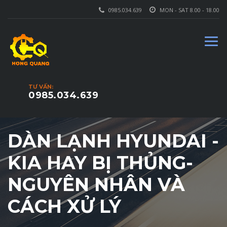
0985.034.639
MON - SAT 8.00 - 18.00
TƯ VẤN:
0985.034.639
DÀN LẠNH HYUNDAI -
KIA HAY BỊ THỦNG-
NGUYÊN NHÂN VÀ
CÁCH XỬ LÝ