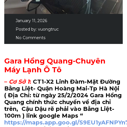
January 11, 2026
Posted by:
vuongtruc
No Comments
Gara Hồng Quang-Chuyên
Máy Lạnh Ô Tô
–
Cơ Sở 1
:
CT1-X2 Linh Đàm-Mặt Đường
Bằng Liệt- Quận Hoàng Mai-Tp Hà Nội
( Địa Chỉ: từ ngày 25/2/2024 Gara Hồng
Quang chính thức chuyển về địa chỉ
trên, Cậu Dậu rẽ phải vào Bằng Liệt-
100m
) link google Maps “
https://maps.app.goo.gl/S9EU1yAFNPY