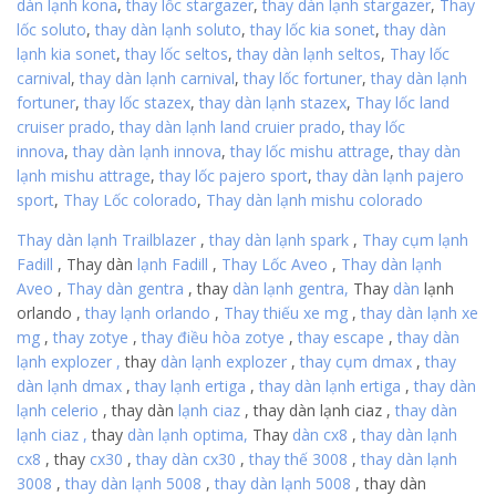
dàn lạnh kona
,
thay lốc stargazer
,
thay dàn lạnh stargazer
,
Thay
lốc soluto
,
thay dàn lạnh soluto
,
thay lốc kia sonet
,
thay dàn
lạnh kia sonet
,
thay lốc seltos
,
thay dàn lạnh seltos
,
Thay lốc
carnival
,
thay dàn lạnh carnival
,
thay lốc fortuner
,
thay dàn lạnh
fortuner
,
thay lốc stazex
,
thay dàn lạnh stazex
,
Thay lốc land
cruiser prado
,
thay dàn lạnh land cruier prado
,
thay lốc
innova
,
thay dàn lạnh innova
,
thay lốc mishu attrage
,
thay dàn
lạnh mishu attrage
,
thay lốc pajero sport
,
thay dàn lạnh pajero
sport
,
Thay Lốc colorado
,
Thay dàn lạnh mishu colorado
Thay dàn lạnh Trailblazer
,
thay dàn lạnh
spark
,
Thay cụm lạnh
Fadill
, Thay dàn
lạnh
Fadill
,
Thay Lốc Aveo
,
Thay dàn lạnh
Aveo
,
Thay dàn gentra
, thay
dàn lạnh gentra,
Thay
dàn
lạnh
orlando ,
thay lạnh orlando
,
Thay thiếu xe mg
,
thay dàn lạnh xe
mg
,
thay zotye
,
thay điều hòa zotye
,
thay escape
,
thay dàn
lạnh explozer
,
thay
dàn lạnh explozer
,
thay cụm dmax
,
thay
dàn lạnh dmax
,
thay lạnh ertiga
,
thay dàn lạnh ertiga
,
thay
dàn
lạnh celerio
, thay dàn
lạnh ciaz
, thay dàn lạnh ciaz ,
thay dàn
lạnh ciaz
,
thay
dàn lạnh optima,
Thay
dàn cx8
,
thay dàn lạnh
cx8
, thay
cx30
,
thay dàn cx30
,
thay thế 3008
,
thay dàn lạnh
3008
,
thay dàn lạnh 5008
,
thay dàn lạnh 5008
, thay dàn