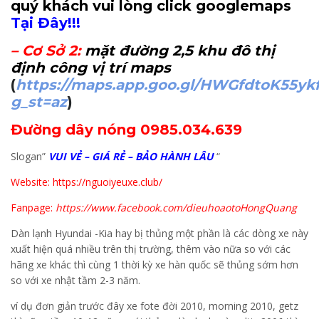
quý khách vui lòng click googlemaps
Tại Đây!!!
–
Cơ Sở 2
:
mặt đường 2,5 khu đô thị
định công vị trí maps
(
https://maps.app.goo.gl/HWGfdtoK55yk
g_st=az
)
Đường dây nóng 0985.034.639
Slogan”
VUI VẺ – GIÁ RẺ – BẢO HÀNH LÂU
“
Website: https://nguoiyeuxe.club/
Fanpage:
https://www.facebook.com/dieuhoaotoHongQuang
Dàn lạnh Hyundai -Kia hay bị thủng một phần là các dòng xe này
xuất hiện quá nhiều trên thị trường, thêm vào nữa so với các
hãng xe khác thì cùng 1 thời kỳ xe hàn quốc sẽ thủng sớm hơn
so với xe nhật tầm 2-3 năm.
ví dụ đơn giản trước đây xe fote đời 2010, morning 2010, getz