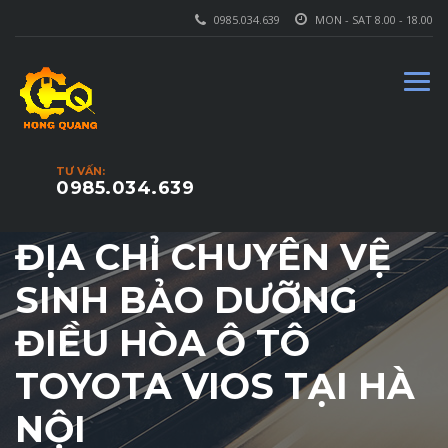
0985.034.639
MON - SAT 8.00 - 18.00
TƯ VẤN:
0985.034.639
ĐỊA CHỈ CHUYÊN VỆ
SINH BẢO DƯỠNG
ĐIỀU HÒA Ô TÔ
TOYOTA VIOS TẠI HÀ
NỘI