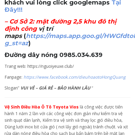
khách vui lòng click googlemaps
Tại
Đây!!!
–
Cơ Sở 2
: mặt đường 2,5 khu đô thị
định công
vị trí
maps
(
https://maps.app.goo.gl/HWGfdt
g_st=az
)
Đường dây nóng 0985.034.639
Trang web: https://nguoiyeuxe.club/
Fanpage:
https://www.facebook.com/dieuhoaotoHongQuang
Slogan”
VUI VẺ – GIÁ RẺ – BẢO HÀNH LÂU
“
Vệ Sinh Điều Hòa Ô Tô Toyota Vios
là công việc được tiến
hành 1 năm 2 lần với các công việc đơn giản như kiểm tra vệ
sinh quạt dàn lạnh, Kiểm tra vệ sinh và thay lọc gió điều hòa,
Dùng lưới inox bịt cửa gió ( nơi lấy gió ngoài) tránh chuột. và xịt
rửa dàn nóng điều hòa cho sạch bụi bẩn bám trên bề mặt lan