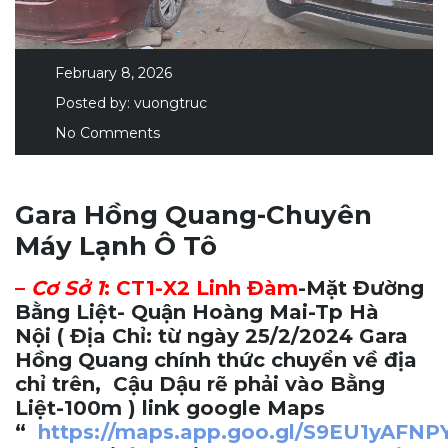
February 8, 2026
Posted by:
vuongtruc
No Comments
Gara Hồng Quang-Chuyên
Máy Lạnh Ô Tô
–
Cơ Sở 1
:
CT1-X2 Linh Đàm
-Mặt Đường
Bằng Liệt- Quận Hoàng Mai-Tp Hà
Nội
( Địa Chỉ: từ ngày 25/2/2024 Gara
Hồng Quang chính thức chuyển về địa
chỉ trên, Cậu Dậu rẽ phải vào Bằng
Liệt-100m ) link google Maps
“
https://maps.app.goo.gl/S9EU1yAFN