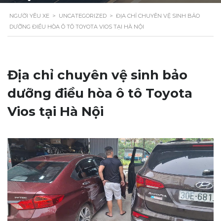
NGƯỜI YÊU XE
>
UNCATEGORIZED
>
ĐỊA CHỈ CHUYÊN VỆ SINH BẢO
DƯỠNG ĐIỀU HÒA Ô TÔ TOYOTA VIOS TẠI HÀ NỘI
Địa chỉ chuyên vệ sinh bảo
dưỡng điều hòa ô tô Toyota
Vios tại Hà Nội