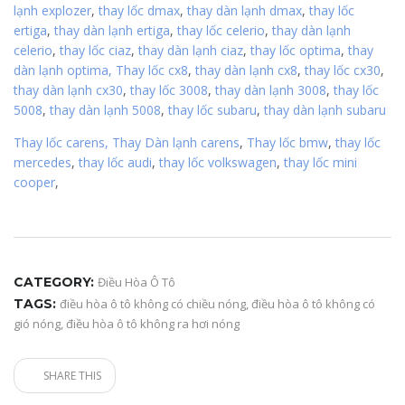
lạnh explozer
,
thay lốc dmax
,
thay dàn lạnh dmax
,
thay lốc
ertiga
,
thay dàn lạnh ertiga
,
thay lốc celerio
,
thay dàn lạnh
celerio
,
thay lốc ciaz
,
thay dàn lạnh ciaz
,
thay lốc optima
,
thay
dàn lạnh optima,
Thay lốc cx8
,
thay dàn lạnh cx8
,
thay lốc cx30
,
thay dàn lạnh cx30
,
thay lốc 3008
,
thay dàn lạnh 3008
,
thay lốc
5008
,
thay dàn lạnh 5008
,
thay lốc subaru
,
thay dàn lạnh subaru
Thay lốc carens,
Thay Dàn lạnh carens
,
Thay lốc bmw
,
thay lốc
mercedes
,
thay lốc audi
,
thay lốc volkswagen
,
thay lốc mini
cooper
,
CATEGORY:
Điều Hòa Ô Tô
TAGS:
điều hòa ô tô không có chiều nóng
,
điều hòa ô tô không có
gió nóng
,
điều hòa ô tô không ra hơi nóng
SHARE THIS