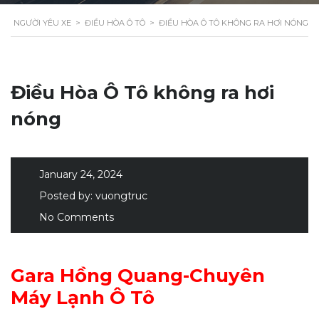
NGƯỜI YÊU XE
>
ĐIỀU HÒA Ô TÔ
>
ĐIỀU HÒA Ô TÔ KHÔNG RA HƠI NÓNG
Điều Hòa Ô Tô không ra hơi
nóng
January 24, 2024
Posted by:
vuongtruc
No Comments
Gara Hồng Quang-Chuyên
Máy Lạnh Ô Tô