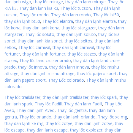
dàn lạnh wigo
,
thay lốc mirage
,
thay dàn lạnh mirage
,
Thay lốc
KIA k3
,
Thay dàn lạnh kia k3
,
Thay lốc tucson
,
Thay dàn lạnh
tucson
,
Thay lốc rondo
,
Thay dàn lạnh rondo
,
Thay lốc bt50
,
thay dàn lạnh bt50
,
Thay lốc elantra
,
thay dàn lạnh elantra
,
thay
lốc kona
,
thay dàn lạnh kona
,
thay lốc stargazer
,
thay dàn lạnh
stargazer
,
Thay lốc soluto
,
thay dàn lạnh soluto
,
thay lốc kia
sonet
,
thay dàn lạnh kia sonet
,
thay lốc seltos
,
thay dàn lạnh
seltos
,
Thay lốc carnival
,
thay dàn lạnh carnival
,
thay lốc
fortuner
,
thay dàn lạnh fortuner
,
thay lốc stazex
,
thay dàn lạnh
stazex
,
Thay lốc land cruiser prado
,
thay dàn lạnh land cruier
prado
,
thay lốc innova
,
thay dàn lạnh innova
,
thay lốc mishu
attrage
,
thay dàn lạnh mishu attrage
,
thay lốc pajero sport
,
thay
dàn lạnh pajero sport
,
Thay Lốc colorado
,
Thay dàn lạnh mishu
colorado
Thay lốc trailblazer
,
thay dàn lạnh trailblazer
,
thay lốc spark
,
thay
dàn lạnh spark
,
Thay lốc Fadill
,
Thay dàn lạnh Fadill
,
Thay Lốc
Aveo
,
Thay dàn lạnh Aveo
,
Thay lốc gentra
,
thay dàn lạnh
gentra,
Thay lốc orlando
,
thay dàn lạnh orlando
,
Thay lốc xe mg
,
thay dàn lạnh xe mg
,
thay lốc zotye
,
thay dàn lạnh zotye
,
thay
lốc escape
,
thay dàn lạnh escape
,
thay lốc explozer
,
thay dàn