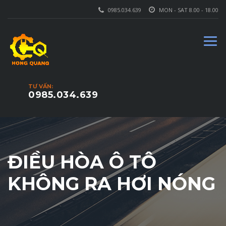
0985.034.639
MON - SAT 8.00 - 18.00
TƯ VẤN:
0985.034.639
ĐIỀU HÒA Ô TÔ
KHÔNG RA HƠI NÓNG