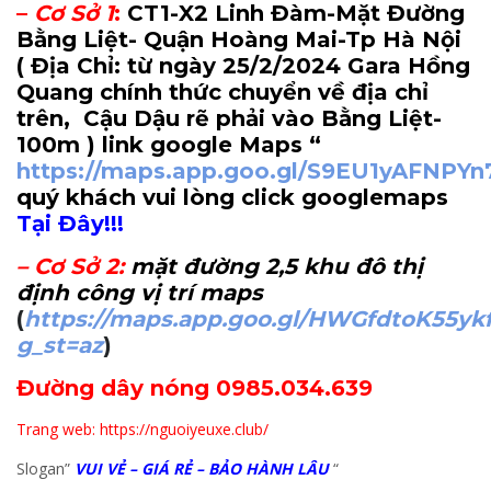
–
Cơ Sở 1
:
CT1-X2 Linh Đàm-Mặt Đường
Bằng Liệt- Quận Hoàng Mai-Tp Hà Nội
( Địa Chỉ: từ ngày 25/2/2024 Gara Hồng
Quang chính thức chuyển về địa chỉ
trên, Cậu Dậu rẽ phải vào Bằng Liệt-
100m
) link google Maps “
https://maps.app.goo.gl/S9EU1yAFNPY
quý khách vui lòng click googlemaps
Tại Đây!!!
–
Cơ Sở 2
:
mặt đường 2,5 khu đô thị
định công vị trí maps
(
https://maps.app.goo.gl/HWGfdtoK55yk
g_st=az
)
Đường dây nóng 0985.034.639
Trang web: https://nguoiyeuxe.club/
Slogan”
VUI VẺ – GIÁ RẺ – BẢO HÀNH LÂU
“