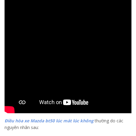
Điều hòa xe Mazda bt50 lúc mát lúc không
thường do các
nguyên nhân sau: