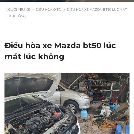
NGƯỜI YÊU XE
>
ĐIỀU HÒA Ô TÔ
>
ĐIỀU HÒA XE MAZDA BT50 LÚC MÁT
LÚC KHÔNG
Điều hòa xe Mazda bt50 lúc
mát lúc không