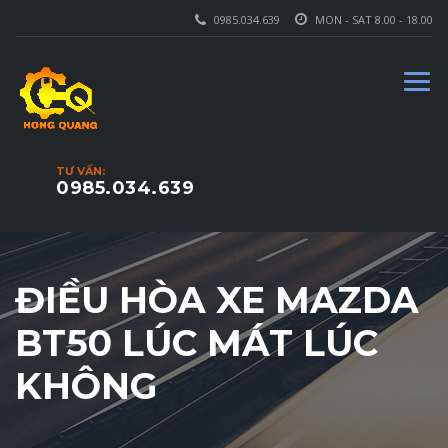
0985.034.639
MON - SAT 8.00 - 18.00
TƯ VẤN:
0985.034.639
ĐIỀU HÒA XE MAZDA
BT50 LÚC MÁT LÚC
KHÔNG