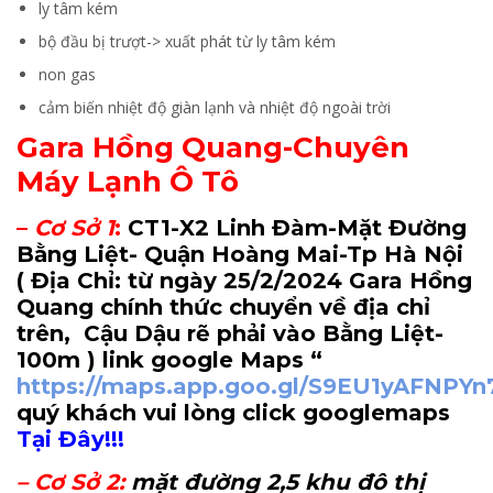
ly tâm kém
bộ đầu bị trượt-> xuất phát từ ly tâm kém
non gas
cảm biến nhiệt độ giàn lạnh và nhiệt độ ngoài trời
Gara Hồng Quang-Chuyên
Máy Lạnh Ô Tô
–
Cơ Sở 1
:
CT1-X2 Linh Đàm-Mặt Đường
Bằng Liệt- Quận Hoàng Mai-Tp Hà Nội
( Địa Chỉ: từ ngày 25/2/2024 Gara Hồng
Quang chính thức chuyển về địa chỉ
trên, Cậu Dậu rẽ phải vào Bằng Liệt-
100m
) link google Maps “
https://maps.app.goo.gl/S9EU1yAFNPY
quý khách vui lòng click googlemaps
Tại Đây!!!
–
Cơ Sở 2
:
mặt đường 2,5 khu đô thị