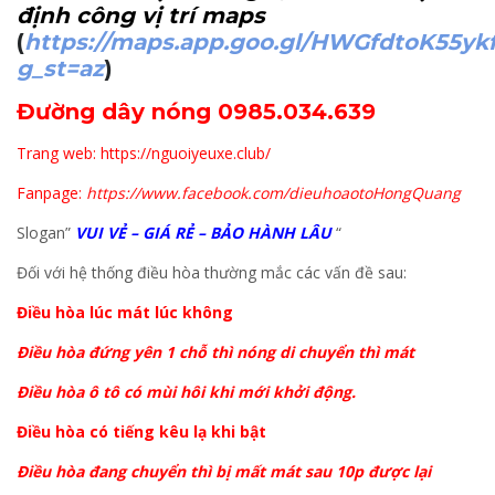
định công vị trí maps
(
https://maps.app.goo.gl/HWGfdtoK55yk
g_st=az
)
Đường dây nóng 0985.034.639
Trang web: https://nguoiyeuxe.club/
Fanpage:
https://www.facebook.com/dieuhoaotoHongQuang
Slogan”
VUI VẺ – GIÁ RẺ – BẢO HÀNH LÂU
“
Đối với hệ thống điều hòa thường mắc các vấn đề sau:
Điều hòa lúc mát lúc không
Điều hòa đứng yên 1 chỗ thì nóng di chuyển thì mát
Điều hòa ô tô có mùi hôi khi mới khởi động.
Điều hòa có tiếng kêu lạ khi bật
Điều hòa đang chuyển thì bị mất mát sau 10p được lại