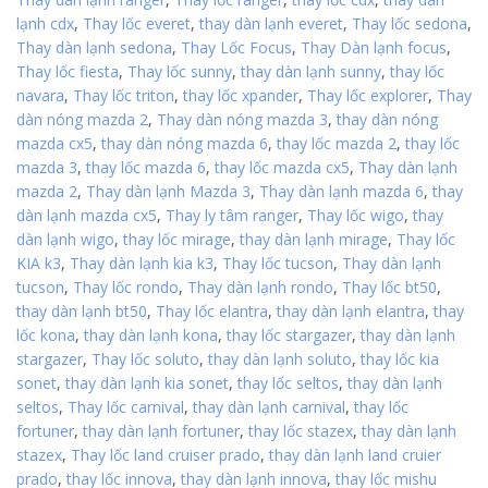
lạnh cdx
,
Thay lốc everet
,
thay dàn lạnh everet
,
Thay lốc sedona
,
Thay dàn lạnh sedona
,
Thay Lốc Focus
,
Thay Dàn lạnh focus
,
Thay lốc fiesta
,
Thay lốc sunny
,
thay dàn lạnh sunny
,
thay lốc
navara
,
Thay lốc triton
,
thay lốc xpander
,
Thay lốc explorer
,
Thay
dàn nóng mazda 2
,
Thay dàn nóng mazda 3
,
thay dàn nóng
mazda cx5
,
thay dàn nóng mazda 6
,
thay lốc mazda 2
,
thay lốc
mazda 3
,
thay lốc mazda 6
,
thay lốc mazda cx5
,
Thay dàn lạnh
mazda 2
,
Thay dàn lạnh Mazda 3
,
Thay dàn lạnh mazda 6
,
thay
dàn lạnh mazda cx5
,
Thay ly tâm ranger
,
Thay lốc wigo
,
thay
dàn lạnh wigo
,
thay lốc mirage
,
thay dàn lạnh mirage
,
Thay lốc
KIA k3
,
Thay dàn lạnh kia k3
,
Thay lốc tucson
,
Thay dàn lạnh
tucson
,
Thay lốc rondo
,
Thay dàn lạnh rondo
,
Thay lốc bt50
,
thay dàn lạnh bt50
,
Thay lốc elantra
,
thay dàn lạnh elantra
,
thay
lốc kona
,
thay dàn lạnh kona
,
thay lốc stargazer
,
thay dàn lạnh
stargazer
,
Thay lốc soluto
,
thay dàn lạnh soluto
,
thay lốc kia
sonet
,
thay dàn lạnh kia sonet
,
thay lốc seltos
,
thay dàn lạnh
seltos
,
Thay lốc carnival
,
thay dàn lạnh carnival
,
thay lốc
fortuner
,
thay dàn lạnh fortuner
,
thay lốc stazex
,
thay dàn lạnh
stazex
,
Thay lốc land cruiser prado
,
thay dàn lạnh land cruier
prado
,
thay lốc innova
,
thay dàn lạnh innova
,
thay lốc mishu