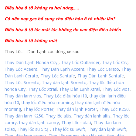
Điều hòa ô tô không ra hơi nóng…..
Có nên nạp gas bổ sung cho điều hòa ô tô nhiều lần?
Điều hòa ô tô lúc mát lúc không do van điện điều khiển
Điều hòa ô tô không mát
Thay Lốc – Dàn Lạnh các dòng xe sau
Thay Dàn Lạnh Honda City
,
Thay Lốc Outlander
,
Thay Lốc Crv
,
Thay Lốc Aceent
,
Thay Dàn Lạnh Accent
.
Thay Lốc Cerato
,
Thay
Dàn Lạnh Cerato
,
Thay Lốc Santafe
,
Thay Dàn Lạnh Santafe
,
Thay Lốc Sorento
,
Thay dàn lạnh Sorento
,
Thay lốc điều hòa
honda City
,
Thay Lốc Xtrail
,
Thay Dàn Lạnh Xtrail
,
Thay Lốc vios
,
Thay dàn lạnh vios
,
Thay Lốc điều hòa i10
,
thay dàn lạnh điều
hòa i10
,
thay lốc điều hòa morning
,
thay dàn lạnh điều hòa
morning
,
Thay lốc Porter
,
Thay dàn lạnh Porter
,
Thay Lốc K250
,
Thay dàn lạnh K250
,
Thay lốc altis
,
Thay dàn lạnh altis
,
Thay lốc
camry
,
thay dàn lạnh camry
,
Thay Lốc solati
,
Thay dàn lạnh
solati
,
Thay lốc su 5 tạ
,
Thay lốc su Swift
,
Thay dàn lạnh Swift
,
Thay dàn lạnh ranger
,
Thay lốc ranger
,
thay lốc cdx
,
thay dàn