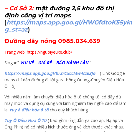
–
Cơ Sở 2
:
mặt đường 2,5 khu đô thị
định công vị trí maps
(
https://maps.app.goo.gl/HWGfdtoK55yk
g_st=az
)
Đường dây nóng 0985.034.639
Trang web: https://nguoiyeuxe.club/
Slogan”
VUI VẺ – GIÁ RẺ – BẢO HÀNH LÂU
“
https://maps.app.goo.gl/br3rCxccMw4tz6ZJ6
( Link Google
maps chỉ dẫn đường đi tới gara Hồng Quang-Chuyên Điều Hòa
Ô Tô).
Với nhiều năm làm chuyên điều hòa ô tô chúng tôi có đầy đủ
máy móc và dụng cụ cùng với kinh nghiệm tay nghề cao để làm
lại
tuy ô điều hòa ô tô
cho quý khách hàng.
Tuy Ô Điều Hòa Ô Tô
( bao gồm ống dẫn ga cao áp, Hạ áp và
Ống Phin) nó có nhiều kích thước ống và kích thước khác nhau.