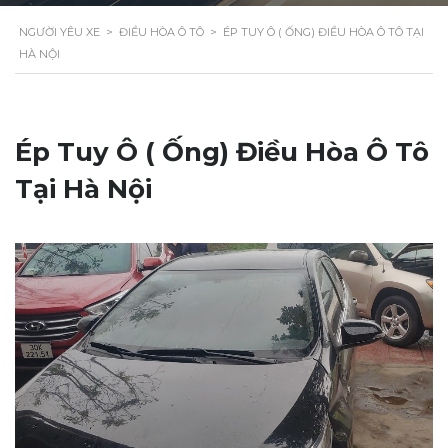
NGƯỜI YÊU XE
>
ĐIỀU HÒA Ô TÔ
>
ÉP TUY Ô ( ỐNG) ĐIỀU HÒA Ô TÔ TẠI
HÀ NỘI
Ép Tuy Ô ( Ống) Điều Hòa Ô Tô
Tại Hà Nội