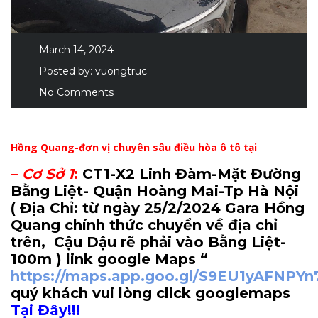
March 14, 2024
Posted by:
vuongtruc
No Comments
Hồng Quang-đơn vị chuyên sâu điều hòa ô tô tại
–
Cơ Sở 1
:
CT1-X2 Linh Đàm-Mặt Đường
Bằng Liệt- Quận Hoàng Mai-Tp Hà Nội
( Địa Chỉ: từ ngày 25/2/2024 Gara Hồng
Quang chính thức chuyển về địa chỉ
trên, Cậu Dậu rẽ phải vào Bằng Liệt-
100m
) link google Maps “
https://maps.app.goo.gl/S9EU1yAFNPY
quý khách vui lòng click googlemaps
Tại Đây!!!