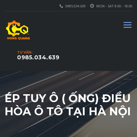
0985.034.639
MON - SAT 8.00 - 18.00
TƯ VẤN:
0985.034.639
ÉP TUY Ô ( ỐNG) ĐIỀU
HÒA Ô TÔ TẠI HÀ NỘI