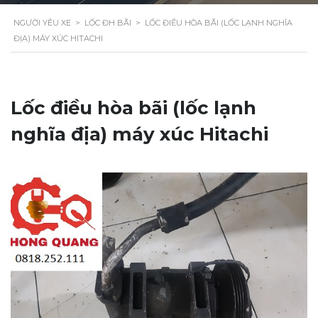
NGƯỜI YÊU XE
>
LỐC ĐH BÃI
>
LỐC ĐIỀU HÒA BÃI (LỐC LẠNH NGHĨA
ĐỊA) MÁY XÚC HITACHI
Lốc điều hòa bãi (lốc lạnh
nghĩa địa) máy xúc Hitachi