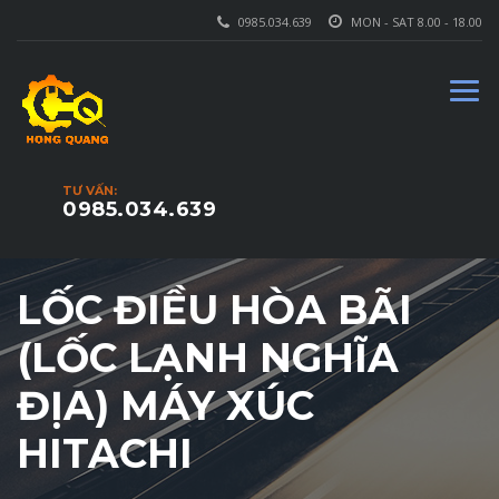
0985.034.639
MON - SAT 8.00 - 18.00
TƯ VẤN:
0985.034.639
LỐC ĐIỀU HÒA BÃI
(LỐC LẠNH NGHĨA
ĐỊA) MÁY XÚC
HITACHI