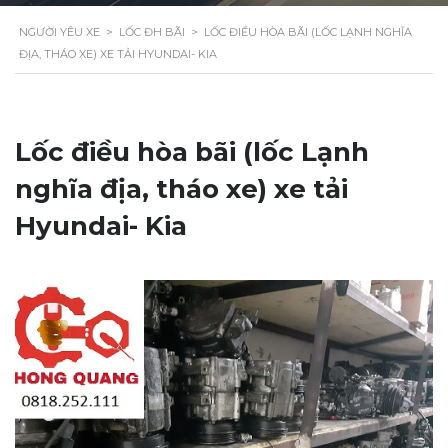
NGƯỜI YÊU XE
>
LỐC ĐH BÃI
>
LỐC ĐIỀU HÒA BÃI (LỐC LẠNH NGHĨA
ĐỊA, THÁO XE) XE TẢI HYUNDAI- KIA
Lốc điều hòa bãi (lốc Lạnh
nghĩa địa, tháo xe) xe tải
Hyundai- Kia