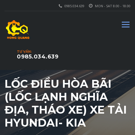
0985.034.639
MON - SAT 8.00 - 18.00
TƯ VẤN:
0985.034.639
LỐC ĐIỀU HÒA BÃI
(LỐC LẠNH NGHĨA
ĐỊA, THÁO XE) XE TẢI
HYUNDAI- KIA