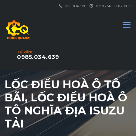
0985.034.639
MON - SAT 8.00 - 18.00
TƯ VẤN:
0985.034.639
LỐC ĐIỀU HOÀ Ô TÔ
BÃI, LỐC ĐIỀU HOÀ Ô
TÔ NGHĨA ĐỊA ISUZU
TẢI