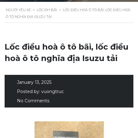
NGƯỜI YÊU XE
>
LỐC ĐH BÃI
>
LỐC ĐIỀU HOÀ Ô TÔ BÃI, LỐC ĐIỀU HOÀ
Ô TÔ NGHĨA ĐỊA ISUZU TẢI
Lốc điều hoà ô tô bãi, lốc điều
hoà ô tô nghĩa địa Isuzu tải
January 13, 2025
Posted by:
vuongtruc
No Comments