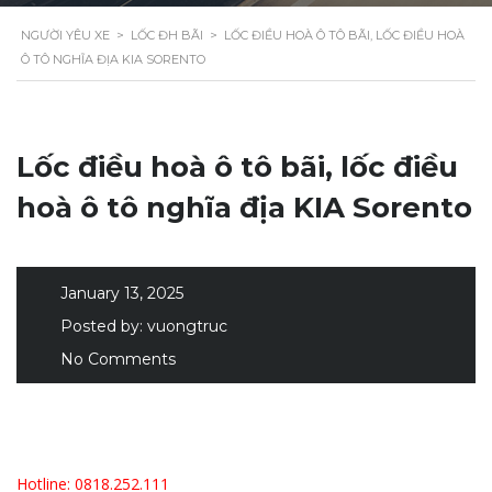
NGƯỜI YÊU XE
>
LỐC ĐH BÃI
>
LỐC ĐIỀU HOÀ Ô TÔ BÃI, LỐC ĐIỀU HOÀ
Ô TÔ NGHĨA ĐỊA KIA SORENTO
Lốc điều hoà ô tô bãi, lốc điều
hoà ô tô nghĩa địa KIA Sorento
January 13, 2025
Posted by:
vuongtruc
No Comments
Hotline: 0818.252.111