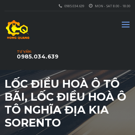
0985.034.639
MON - SAT 8.00 - 18.00
TƯ VẤN:
0985.034.639
LỐC ĐIỀU HOÀ Ô TÔ
BÃI, LỐC ĐIỀU HOÀ Ô
TÔ NGHĨA ĐỊA KIA
SORENTO