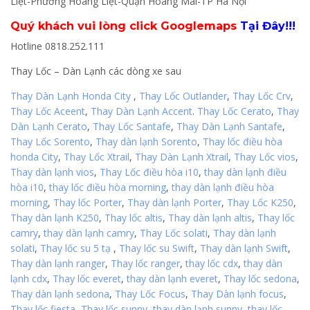
Liệt-Phường Hoàng Liệt-Quận Hoàng Mai-TP Hà Nội
Quý khách vui lòng click Googlemaps
Tại Đây!!!
Hotline 0818.252.111
Thay Lốc – Dàn Lạnh các dòng xe sau
Thay Dàn Lạnh Honda City
,
Thay Lốc Outlander
,
Thay Lốc Crv
,
Thay Lốc Aceent
,
Thay Dàn Lạnh Accent
.
Thay Lốc Cerato
,
Thay
Dàn Lạnh Cerato
,
Thay Lốc Santafe
,
Thay Dàn Lạnh Santafe
,
Thay Lốc Sorento
,
Thay dàn lạnh Sorento
,
Thay lốc điều hòa
honda City
,
Thay Lốc Xtrail
,
Thay Dàn Lạnh Xtrail
,
Thay Lốc vios
,
Thay dàn lạnh vios
,
Thay Lốc điều hòa i10
,
thay dàn lạnh điều
hòa i10
,
thay lốc điều hòa morning
,
thay dàn lạnh điều hòa
morning
,
Thay lốc Porter
,
Thay dàn lạnh Porter
,
Thay Lốc K250
,
Thay dàn lạnh K250
,
Thay lốc altis
,
Thay dàn lạnh altis
,
Thay lốc
camry
,
thay dàn lạnh camry
,
Thay Lốc solati
,
Thay dàn lạnh
solati
,
Thay lốc su 5 tạ
,
Thay lốc su Swift
,
Thay dàn lạnh Swift
,
Thay dàn lạnh ranger
,
Thay lốc ranger
,
thay lốc cdx
,
thay dàn
lạnh cdx
,
Thay lốc everet
,
thay dàn lạnh everet
,
Thay lốc sedona
,
Thay dàn lạnh sedona
,
Thay Lốc Focus
,
Thay Dàn lạnh focus
,
Thay lốc fiesta
,
Thay lốc sunny
,
thay dàn lạnh sunny
,
thay lốc