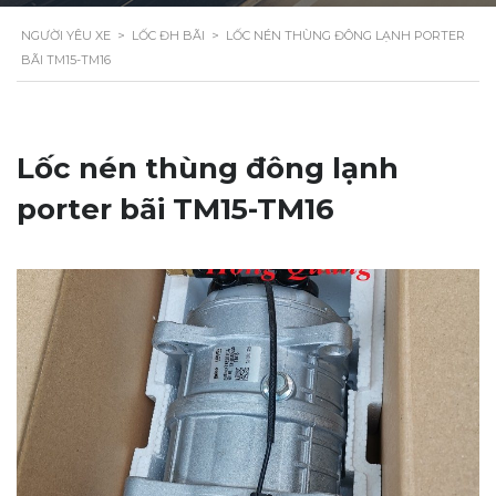
NGƯỜI YÊU XE
>
LỐC ĐH BÃI
>
LỐC NÉN THÙNG ĐÔNG LẠNH PORTER
BÃI TM15-TM16
Lốc nén thùng đông lạnh
porter bãi TM15-TM16