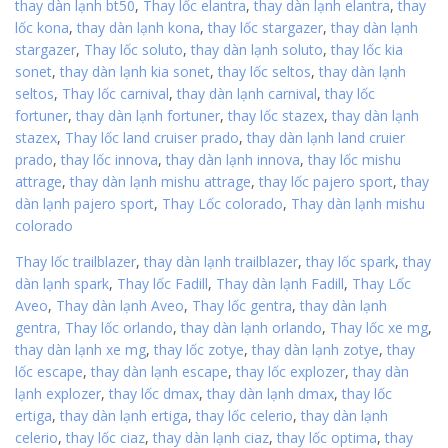
thay dàn lạnh bt50
,
Thay lốc elantra
,
thay dàn lạnh elantra
,
thay
lốc kona
,
thay dàn lạnh kona
,
thay lốc stargazer
,
thay dàn lạnh
stargazer
,
Thay lốc soluto
,
thay dàn lạnh soluto
,
thay lốc kia
sonet
,
thay dàn lạnh kia sonet
,
thay lốc seltos
,
thay dàn lạnh
seltos
,
Thay lốc carnival
,
thay dàn lạnh carnival
,
thay lốc
fortuner
,
thay dàn lạnh fortuner
,
thay lốc stazex
,
thay dàn lạnh
stazex
,
Thay lốc land cruiser prado
,
thay dàn lạnh land cruier
prado
,
thay lốc innova
,
thay dàn lạnh innova
,
thay lốc mishu
attrage
,
thay dàn lạnh mishu attrage
,
thay lốc pajero sport
,
thay
dàn lạnh pajero sport
,
Thay Lốc colorado
,
Thay dàn lạnh mishu
colorado
Thay lốc trailblazer
,
thay dàn lạnh trailblazer
,
thay lốc spark
,
thay
dàn lạnh spark
,
Thay lốc Fadill
,
Thay dàn lạnh Fadill
,
Thay Lốc
Aveo
,
Thay dàn lạnh Aveo
,
Thay lốc gentra
,
thay dàn lạnh
gentra,
Thay lốc orlando
,
thay dàn lạnh orlando
,
Thay lốc xe mg
,
thay dàn lạnh xe mg
,
thay lốc zotye
,
thay dàn lạnh zotye
,
thay
lốc escape
,
thay dàn lạnh escape
,
thay lốc explozer
,
thay dàn
lạnh explozer
,
thay lốc dmax
,
thay dàn lạnh dmax
,
thay lốc
ertiga
,
thay dàn lạnh ertiga
,
thay lốc celerio
,
thay dàn lạnh
celerio
,
thay lốc ciaz
,
thay dàn lạnh ciaz
,
thay lốc optima
,
thay