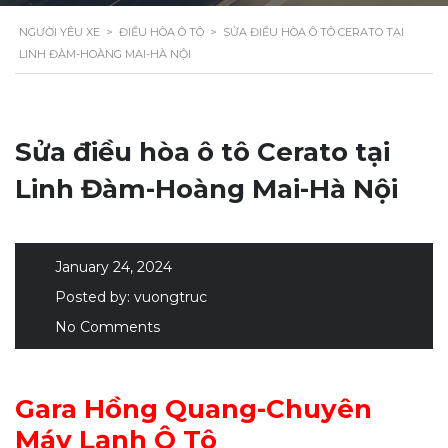
NGƯỜI YÊU XE
>
ĐIỀU HÒA Ô TÔ
>
SỬA ĐIỀU HÒA Ô TÔ CERATO TẠI
LINH ĐÀM-HOÀNG MAI-HÀ NỘI
Sửa điều hòa ô tô Cerato tại
Linh Đàm-Hoàng Mai-Hà Nội
January 24, 2024
Posted by:
vuongtruc
No Comments
Gara Hồng Quang-Chuyên
Máy Lạnh Ô Tô