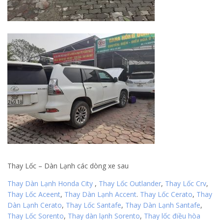
Thay Lốc – Dàn Lạnh các dòng xe sau
Thay Dàn Lạnh Honda City
,
Thay Lốc Outlander
,
Thay Lốc Crv
,
Thay Lốc Aceent
,
Thay Dàn Lạnh Accent
.
Thay Lốc Cerato
,
Thay
Dàn Lạnh Cerato
,
Thay Lốc Santafe
,
Thay Dàn Lạnh Santafe
,
Thay Lốc Sorento
,
Thay dàn lạnh Sorento
,
Thay lốc điều hòa