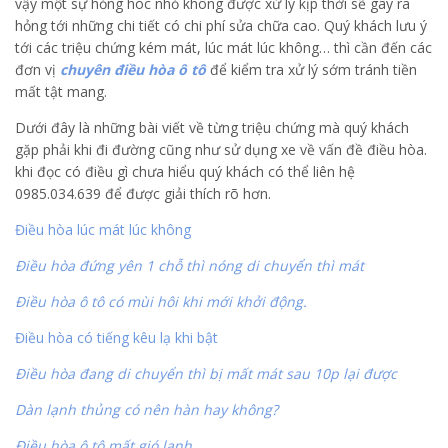
vậy một sự hỏng hóc nhỏ không được xử lý kịp thời sẽ gây ra
hỏng tới những chi tiết có chi phí sửa chữa cao. Quý khách lưu ý
tới các triệu chứng kém mát, lúc mát lúc không… thì cần đến các
đơn vị
chuyên điều hòa ô tô
để kiểm tra xử lý sớm tránh tiền
mất tật mang.
Dưới đây là những bài viết về từng triệu chứng mà quý khách
gặp phải khi đi đường cũng như sử dụng xe về vấn đề điều hòa.
khi đọc có điều gì chưa hiểu quý khách có thể liên hệ
0985.034.639 để được giải thích rõ hơn.
Điều hòa lúc mát lúc không
Điều hòa đứng yên 1 chỗ thì nóng di chuyển thì mát
Điều hòa ô tô có mùi hôi khi mới khởi động.
Điều hòa có tiếng kêu lạ khi bật
Điều hòa đang di chuyển thì bị mất mát sau 10p lại được
Dàn lạnh thủng có nên hàn hay không?
Điều hòa ô tô mất gió lạnh