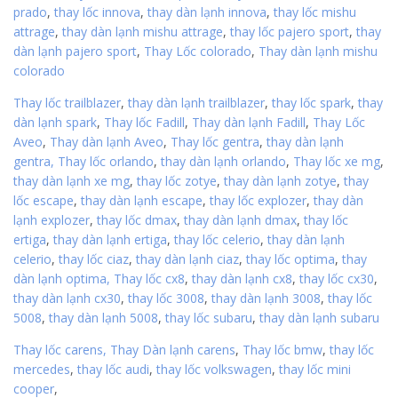
prado
,
thay lốc innova
,
thay dàn lạnh innova
,
thay lốc mishu
attrage
,
thay dàn lạnh mishu attrage
,
thay lốc pajero sport
,
thay
dàn lạnh pajero sport
,
Thay Lốc colorado
,
Thay dàn lạnh mishu
colorado
Thay lốc trailblazer
,
thay dàn lạnh trailblazer
,
thay lốc spark
,
thay
dàn lạnh spark
,
Thay lốc Fadill
,
Thay dàn lạnh Fadill
,
Thay Lốc
Aveo
,
Thay dàn lạnh Aveo
,
Thay lốc gentra
,
thay dàn lạnh
gentra,
Thay lốc orlando
,
thay dàn lạnh orlando
,
Thay lốc xe mg
,
thay dàn lạnh xe mg
,
thay lốc zotye
,
thay dàn lạnh zotye
,
thay
lốc escape
,
thay dàn lạnh escape
,
thay lốc explozer
,
thay dàn
lạnh explozer
,
thay lốc dmax
,
thay dàn lạnh dmax
,
thay lốc
ertiga
,
thay dàn lạnh ertiga
,
thay lốc celerio
,
thay dàn lạnh
celerio
,
thay lốc ciaz
,
thay dàn lạnh ciaz
,
thay lốc optima
,
thay
dàn lạnh optima,
Thay lốc cx8
,
thay dàn lạnh cx8
,
thay lốc cx30
,
thay dàn lạnh cx30
,
thay lốc 3008
,
thay dàn lạnh 3008
,
thay lốc
5008
,
thay dàn lạnh 5008
,
thay lốc subaru
,
thay dàn lạnh subaru
Thay lốc carens,
Thay Dàn lạnh carens
,
Thay lốc bmw
,
thay lốc
mercedes
,
thay lốc audi
,
thay lốc volkswagen
,
thay lốc mini
cooper
,