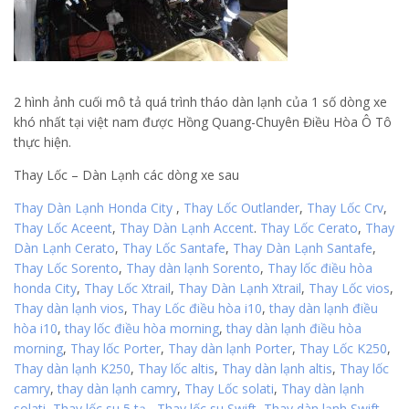
2 hình ảnh cuối mô tả quá trình tháo dàn lạnh của 1 số dòng xe
khó nhất tại việt nam được Hồng Quang-Chuyên Điều Hòa Ô Tô
thực hiện.
Thay Lốc – Dàn Lạnh các dòng xe sau
Thay Dàn Lạnh Honda City
,
Thay Lốc Outlander
,
Thay Lốc Crv
,
Thay Lốc Aceent
,
Thay Dàn Lạnh Accent
.
Thay Lốc Cerato
,
Thay
Dàn Lạnh Cerato
,
Thay Lốc Santafe
,
Thay Dàn Lạnh Santafe
,
Thay Lốc Sorento
,
Thay dàn lạnh Sorento
,
Thay lốc điều hòa
honda City
,
Thay Lốc Xtrail
,
Thay Dàn Lạnh Xtrail
,
Thay Lốc vios
,
Thay dàn lạnh vios
,
Thay Lốc điều hòa i10
,
thay dàn lạnh điều
hòa i10
,
thay lốc điều hòa morning
,
thay dàn lạnh điều hòa
morning
,
Thay lốc Porter
,
Thay dàn lạnh Porter
,
Thay Lốc K250
,
Thay dàn lạnh K250
,
Thay lốc altis
,
Thay dàn lạnh altis
,
Thay lốc
camry
,
thay dàn lạnh camry
,
Thay Lốc solati
,
Thay dàn lạnh
solati
,
Thay lốc su 5 tạ
,
Thay lốc su Swift
,
Thay dàn lạnh Swift
,