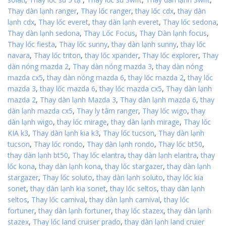
Thay dàn lạnh ranger
,
Thay lốc ranger
,
thay lốc cdx
,
thay dàn
lạnh cdx
,
Thay lốc everet
,
thay dàn lạnh everet
,
Thay lốc sedona
,
Thay dàn lạnh sedona
,
Thay Lốc Focus
,
Thay Dàn lạnh focus
,
Thay lốc fiesta
,
Thay lốc sunny
,
thay dàn lạnh sunny
,
thay lốc
navara
,
Thay lốc triton
,
thay lốc xpander
,
Thay lốc explorer
,
Thay
dàn nóng mazda 2
,
Thay dàn nóng mazda 3
,
thay dàn nóng
mazda cx5
,
thay dàn nóng mazda 6
,
thay lốc mazda 2
,
thay lốc
mazda 3
,
thay lốc mazda 6
,
thay lốc mazda cx5
,
Thay dàn lạnh
mazda 2
,
Thay dàn lạnh Mazda 3
,
Thay dàn lạnh mazda 6
,
thay
dàn lạnh mazda cx5
,
Thay ly tâm ranger
,
Thay lốc wigo
,
thay
dàn lạnh wigo
,
thay lốc mirage
,
thay dàn lạnh mirage
,
Thay lốc
KIA k3
,
Thay dàn lạnh kia k3
,
Thay lốc tucson
,
Thay dàn lạnh
tucson
,
Thay lốc rondo
,
Thay dàn lạnh rondo
,
Thay lốc bt50
,
thay dàn lạnh bt50
,
Thay lốc elantra
,
thay dàn lạnh elantra
,
thay
lốc kona
,
thay dàn lạnh kona
,
thay lốc stargazer
,
thay dàn lạnh
stargazer
,
Thay lốc soluto
,
thay dàn lạnh soluto
,
thay lốc kia
sonet
,
thay dàn lạnh kia sonet
,
thay lốc seltos
,
thay dàn lạnh
seltos
,
Thay lốc carnival
,
thay dàn lạnh carnival
,
thay lốc
fortuner
,
thay dàn lạnh fortuner
,
thay lốc stazex
,
thay dàn lạnh
stazex
,
Thay lốc land cruiser prado
,
thay dàn lạnh land cruier