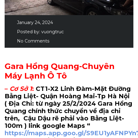
January 24, 2024
Posted by:
vuongtruc
No Comments
Gara Hồng Quang-Chuyên
Máy Lạnh Ô Tô
–
Cơ Sở 1
:
CT1-X2 Linh Đàm-Mặt Đường
Bằng Liệt- Quận Hoàng Mai-Tp Hà Nội
( Địa Chỉ: từ ngày 25/2/2024 Gara Hồng
Quang chính thức chuyển về địa chỉ
trên, Cậu Dậu rẽ phải vào Bằng Liệt-
100m
) link google Maps “
https://maps.app.goo.gl/S9EU1yAFNPY