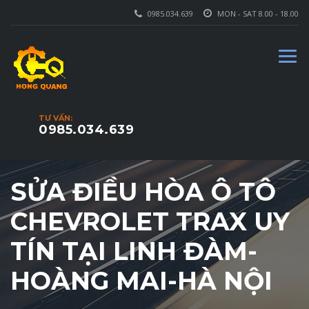
0985.034.639
MON - SAT 8.00 - 18.00
TƯ VẤN:
0985.034.639
SỬA ĐIỀU HÒA Ô TÔ
CHEVROLET TRAX UY
TÍN TẠI LINH ĐÀM-
HOÀNG MAI-HÀ NỘI