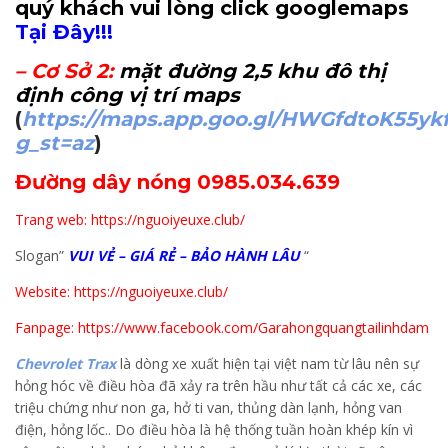
quý khách vui lòng click googlemaps
Tại Đây!!!
–
Cơ Sở 2
:
mặt đường 2,5 khu đô thị
định công vị trí maps
(
https://maps.app.goo.gl/HWGfdtoK55yk
g_st=az
)
Đường dây nóng 0985.034.639
Trang web: https://nguoiyeuxe.club/
Slogan”
VUI VẺ – GIÁ RẺ – BẢO HÀNH LÂU
“
Website: https://nguoiyeuxe.club/
Fanpage: https://www.facebook.com/Garahongquangtailinhdam
Chevrolet Trax
là dòng xe xuất hiện tại việt nam từ lâu nên sự
hỏng hóc về điều hòa đã xảy ra trên hầu như tất cả các xe, các
triệu chứng như non ga, hở ti van, thủng dàn lạnh, hỏng van
điện, hỏng lốc.. Do điều hòa là hệ thống tuần hoàn khép kín vì