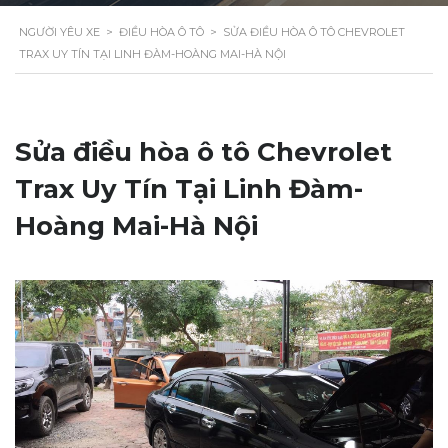
NGƯỜI YÊU XE
>
ĐIỀU HÒA Ô TÔ
>
SỬA ĐIỀU HÒA Ô TÔ CHEVROLET
TRAX UY TÍN TẠI LINH ĐÀM-HOÀNG MAI-HÀ NỘI
Sửa điều hòa ô tô Chevrolet
Trax Uy Tín Tại Linh Đàm-
Hoàng Mai-Hà Nội