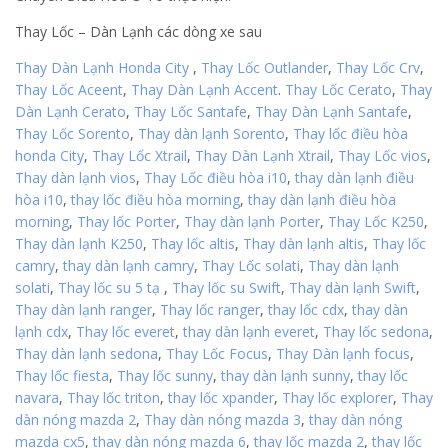
Thay Lốc – Dàn Lạnh các dòng xe sau
Thay Dàn Lạnh Honda City
,
Thay Lốc Outlander
,
Thay Lốc Crv
,
Thay Lốc Aceent
,
Thay Dàn Lạnh Accent
.
Thay Lốc Cerato
,
Thay
Dàn Lạnh Cerato
,
Thay Lốc Santafe
,
Thay Dàn Lạnh Santafe
,
Thay Lốc Sorento
,
Thay dàn lạnh Sorento
,
Thay lốc điều hòa
honda City
,
Thay Lốc Xtrail
,
Thay Dàn Lạnh Xtrail
,
Thay Lốc vios
,
Thay dàn lạnh vios
,
Thay Lốc điều hòa i10
,
thay dàn lạnh điều
hòa i10
,
thay lốc điều hòa morning
,
thay dàn lạnh điều hòa
morning
,
Thay lốc Porter
,
Thay dàn lạnh Porter
,
Thay Lốc K250
,
Thay dàn lạnh K250
,
Thay lốc altis
,
Thay dàn lạnh altis
,
Thay lốc
camry
,
thay dàn lạnh camry
,
Thay Lốc solati
,
Thay dàn lạnh
solati
,
Thay lốc su 5 tạ
,
Thay lốc su Swift
,
Thay dàn lạnh Swift
,
Thay dàn lạnh ranger
,
Thay lốc ranger
,
thay lốc cdx
,
thay dàn
lạnh cdx
,
Thay lốc everet
,
thay dàn lạnh everet
,
Thay lốc sedona
,
Thay dàn lạnh sedona
,
Thay Lốc Focus
,
Thay Dàn lạnh focus
,
Thay lốc fiesta
,
Thay lốc sunny
,
thay dàn lạnh sunny
,
thay lốc
navara
,
Thay lốc triton
,
thay lốc xpander
,
Thay lốc explorer
,
Thay
dàn nóng mazda 2
,
Thay dàn nóng mazda 3
,
thay dàn nóng
mazda cx5
,
thay dàn nóng mazda 6
,
thay lốc mazda 2
,
thay lốc