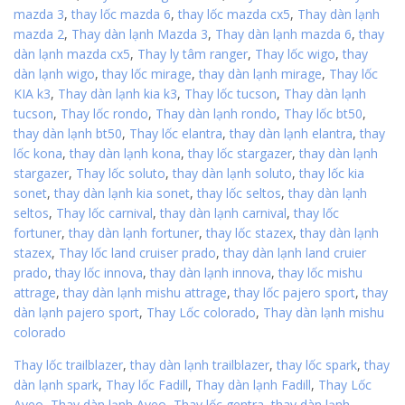
mazda 3
,
thay lốc mazda 6
,
thay lốc mazda cx5
,
Thay dàn lạnh
mazda 2
,
Thay dàn lạnh Mazda 3
,
Thay dàn lạnh mazda 6
,
thay
dàn lạnh mazda cx5
,
Thay ly tâm ranger
,
Thay lốc wigo
,
thay
dàn lạnh wigo
,
thay lốc mirage
,
thay dàn lạnh mirage
,
Thay lốc
KIA k3
,
Thay dàn lạnh kia k3
,
Thay lốc tucson
,
Thay dàn lạnh
tucson
,
Thay lốc rondo
,
Thay dàn lạnh rondo
,
Thay lốc bt50
,
thay dàn lạnh bt50
,
Thay lốc elantra
,
thay dàn lạnh elantra
,
thay
lốc kona
,
thay dàn lạnh kona
,
thay lốc stargazer
,
thay dàn lạnh
stargazer
,
Thay lốc soluto
,
thay dàn lạnh soluto
,
thay lốc kia
sonet
,
thay dàn lạnh kia sonet
,
thay lốc seltos
,
thay dàn lạnh
seltos
,
Thay lốc carnival
,
thay dàn lạnh carnival
,
thay lốc
fortuner
,
thay dàn lạnh fortuner
,
thay lốc stazex
,
thay dàn lạnh
stazex
,
Thay lốc land cruiser prado
,
thay dàn lạnh land cruier
prado
,
thay lốc innova
,
thay dàn lạnh innova
,
thay lốc mishu
attrage
,
thay dàn lạnh mishu attrage
,
thay lốc pajero sport
,
thay
dàn lạnh pajero sport
,
Thay Lốc colorado
,
Thay dàn lạnh mishu
colorado
Thay lốc trailblazer
,
thay dàn lạnh trailblazer
,
thay lốc spark
,
thay
dàn lạnh spark
,
Thay lốc Fadill
,
Thay dàn lạnh Fadill
,
Thay Lốc
Aveo
,
Thay dàn lạnh Aveo
,
Thay lốc gentra
,
thay dàn lạnh