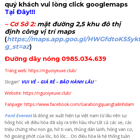
quý khách vui lòng click googlemaps
Tại Đây!!!
–
Cơ Sở 2
:
mặt đường 2,5 khu đô thị
định công vị trí maps
(
https://maps.app.goo.gl/HWGfdtoK55yk
g_st=az
)
Đường dây nóng 0985.034.639
Trang web: https://nguoiyeuxe.club/
Slogan”
VUI VẺ – GIÁ RẺ – BẢO HÀNH LÂU
“
Website: https://nguoiyeuxe.club/
Fanpage: https://www.facebook.com/Garahongquangtailinhdam
Ford Everest
là dòng xe xuất hiện tại việt nam từ lâu nên sự
hỏng hóc về điều hòa đã xảy ra trên hầu như tất cả các xe, các
triệu chứng như non ga, hở ti van, thủng dàn lạnh, hỏng van cơ,
hở gioăng phớt của lốc, bó lốc… Do điều hòa là hệ thống tuần