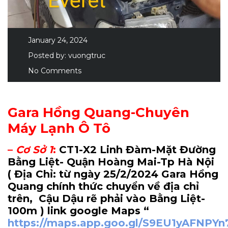
January 24, 2024
Posted by:
vuongtruc
No Comments
Gara Hồng Quang-Chuyên
Máy Lạnh Ô Tô
–
Cơ Sở 1
:
CT1-X2 Linh Đàm-Mặt Đường
Bằng Liệt- Quận Hoàng Mai-Tp Hà Nội
( Địa Chỉ: từ ngày 25/2/2024 Gara Hồng
Quang chính thức chuyển về địa chỉ
trên, Cậu Dậu rẽ phải vào Bằng Liệt-
100m
) link google Maps “
https://maps.app.goo.gl/S9EU1yAFNPY