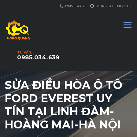
0985.034.639
MON - SAT 8.00 - 18.00
TƯ VẤN:
0985.034.639
SỬA ĐIỀU HÒA Ô TÔ
FORD EVEREST UY
TÍN TẠI LINH ĐÀM-
HOÀNG MAI-HÀ NỘI