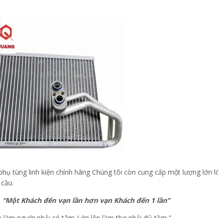
phụ tùng linh kiện chính hãng Chúng tôi còn cung cấp một lượng lớn l
 cầu.
:
“Một Khách đến vạn lần hơn vạn Khách đ
ến 1 lần”
ra làm người phải có tâm-Lớn lên làm thợ phải đủ tầm ”