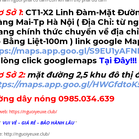
ơ Sở 1
:
CT1-X2 Linh Đàm-Mặt Đườn
ng Mai-Tp Hà Nội
( Địa Chỉ: từ 
ng chính thức chuyển về địa chỉ
 Bằng Liệt-100m
) link google Ma
tps://maps.app.goo.gl/S9EU1yAF
 lòng click googlemaps
Tại Đây!!!
ơ Sở 2
:
mặt đường 2,5 khu đô thị đ
tps://maps.app.goo.gl/HWGfdtoK
ờng dây nóng 0985.034.639
eb: https://nguoiyeuxe.club/
”
VUI VẺ – GIÁ RẺ – BẢO HÀNH LÂU
“
: http://nguoiyeuxe.club/