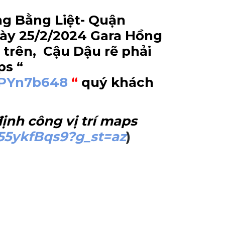
g Bằng Liệt- Quận
ngày 25/2/2024 Gara Hồng
 trên, Cậu Dậu rẽ phải
ps “
NPYn7b648
“
quý khách
ịnh công vị trí maps
55ykfBqs9?g_st=az
)