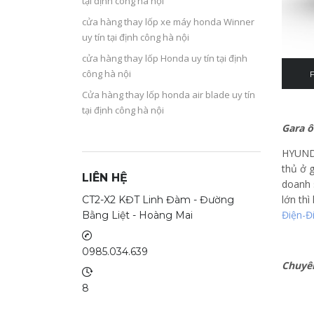
tại định công hà nội
cửa hàng thay lốp xe máy honda Winner
uy tín tại định công hà nội
cửa hàng thay lốp Honda uy tín tại định
công hà nội
F
Cửa hàng thay lốp honda air blade uy tín
tại định công hà nội
Gara ô
HYUNDA
thủ ở 
LIÊN HỆ
doanh 
lớn th
CT2-X2 KĐT Linh Đàm - Đường
Điện-Đ
Bằng Liệt - Hoàng Mai
0985.034.639
Chuyê
8