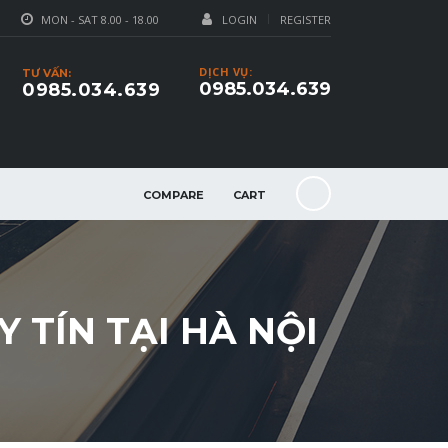
MON - SAT 8.00 - 18.00
LOGIN
REGISTER
DỊCH VỤ:
TƯ VẤN:
0985.034.639
0985.034.639
COMPARE
CART
 TÍN TẠI HÀ NỘI