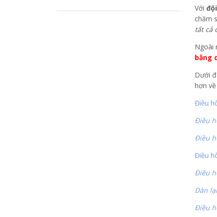
Với
độ
chăm s
tất cả
Ngoài 
bằng c
Dưới đ
hơn về 
Điều h
Điều h
Điều h
Điều hò
Điều h
Dàn lạ
Điều h