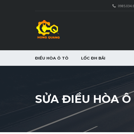
0985.034.
ĐIỀU HÒA Ô TÔ
LỐC ĐH BÃI
SỬA ĐIỀU HÒA Ô 