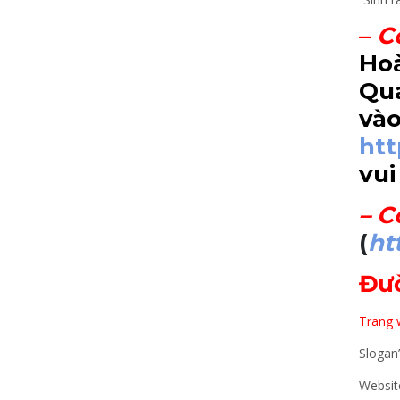
–
C
Hoà
Qua
vào
ht
vui
–
C
(
ht
Đư
Trang w
Slogan
Website