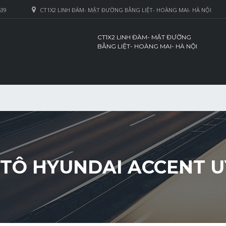
639
CT1X2 LINH ĐÀM- MẶT ĐƯỜNG BẰNG LIỆT- HOÀNG MAI- HÀ NỘI
CT1X2 LINH ĐÀM- MẶT ĐƯỜNG
BẰNG LIỆT- HOÀNG MAI- HÀ NỘI
TÔ HYUNDAI ACCENT UY