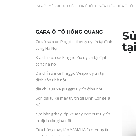
NGƯỜI YÊU XE
>
ĐIỀU HÒA Ô TÔ
>
SỬA ĐIỀU HÒA Ô TÔ H
GARA Ô TÔ HỒNG QUANG
Sử
Cơ sở sửa xe Piaggio Liberty uy tín tại định
tạ
công Hà Nội
Địa chỉ sửa xe Piaggio Zip uy tín tại định
công hà nội
Địa chỉ sửa xe Piaggio Vespa uy tín tại
định công hà nội
địa chỉ sửa xe piaggio uy tín ở hà nội
Sơn đại tu xe máy uy tín tại Định Công-Hà
Nội
cửa hàng thay lốp xe máy YAMAHA uy tín
tại định công hà nội
Cửa hàng thay lốp YAMAHA Exciter uy tín