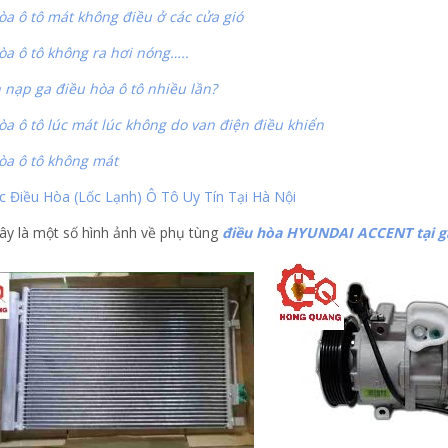
òa ô tô mát không điều ở các cửa gió
òa ô tô không ra hơi nóng…..
 nạp ga điều hòa ô tô nhiều lần?
òa ô tô lúc mát lúc không do van điện điều khiển
òa ô tô không mát
c Điều Hòa (Lốc Lạnh) Ô Tô Uy Tín Tại Hà Nội
ây là một số hình ảnh về phụ tùng
điều hòa HYUNDAI ACCENT tại g