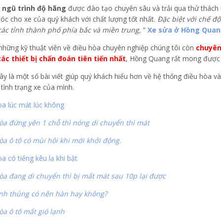
i ngũ trình độ hãng
được đào tạo chuyên sâu và trải qua thử thách n
óc cho xe của quý khách với chất lượng tốt nhất.
Đặc biệt với chế đ
 các tỉnh thành phố phía bắc và miền trung,
”
Xe sửa ở Hồng Quang
những kỹ thuật viên về điều hòa chuyên nghiệp chúng tôi còn
chuyên
ác thiết bị chấn đoán tiên tiến nhất
, Hồng Quang rất mong được 
ây là một số bài viết giúp quý khách hiểu hơn về hệ thống điều hòa v
tình trạng xe của mình.
òa lúc mát lúc không
òa đứng yên 1 chỗ thì nóng di chuyển thì mát
òa ô tô có mùi hôi khi mới khởi động.
a có tiếng kêu lạ khi bật
òa đang di chuyển thì bị mất mát sau 10p lại được
nh thủng có nên hàn hay không?
òa ô tô mất gió lạnh