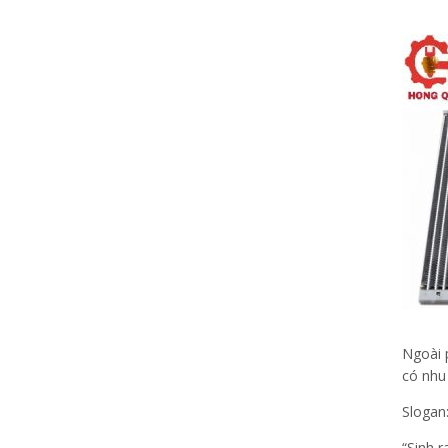
Ngoài 
có nhu
Slogan
“Sinh 