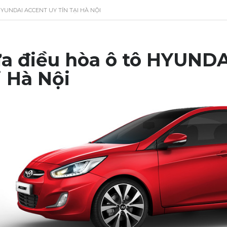
YUNDAI ACCENT UY TÍN TẠI HÀ NỘI
a điều hòa ô tô HYUNDA
i Hà Nội