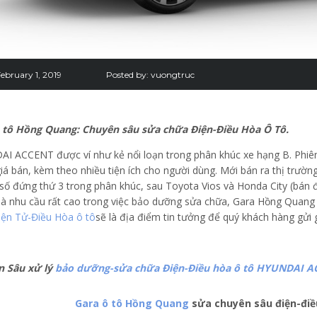
ebruary 1, 2019
Posted by:
vuongtruc
 tô Hồng Quang: Chuyên sâu sửa chữa Điện-Điều Hòa Ô Tô.
I ACCENT được ví như kẻ nổi loạn trong phân khúc xe hạng B. Phiên
giá bán, kèm theo nhiều tiện ích cho người dùng. Mới bán ra thị trư
số đứng thứ 3 trong phân khúc, sau Toyota Vios và Honda City (bán đ
ì là nhu cầu rất cao trong việc bảo dưỡng sửa chữa, Gara Hồng Quan
iện Tử-Điều Hòa ô tô
sẽ là địa điểm tin tưởng để quý khách hàng gửi
n Sâu xử lý
bảo dưỡng-sửa chữa Điện-Điều hòa ô tô HYUNDAI 
Gara ô tô Hồng Quang
sửa chuyên sâu điện-điề