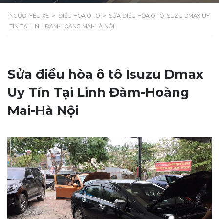
NGƯỜI YÊU XE
>
ĐIỀU HÒA Ô TÔ
>
SỬA ĐIỀU HÒA Ô TÔ ISUZU DMAX UY
TÍN TẠI LINH ĐÀM-HOÀNG MAI-HÀ NỘI
Sửa điều hòa ô tô Isuzu Dmax
Uy Tín Tại Linh Đàm-Hoàng
Mai-Hà Nội