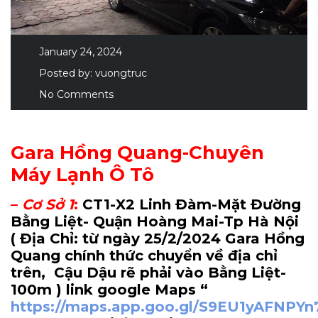
January 24, 2024
Posted by:
vuongtruc
No Comments
Gara Hồng Quang-Chuyên
Máy Lạnh Ô Tô
–
Cơ Sở 1
:
CT1-X2 Linh Đàm-Mặt Đường
Bằng Liệt- Quận Hoàng Mai-Tp Hà Nội
( Địa Chỉ: từ ngày 25/2/2024 Gara Hồng
Quang chính thức chuyển về địa chỉ
trên, Cậu Dậu rẽ phải vào Bằng Liệt-
100m
) link google Maps “
https://maps.app.goo.gl/S9EU1yAFNPY