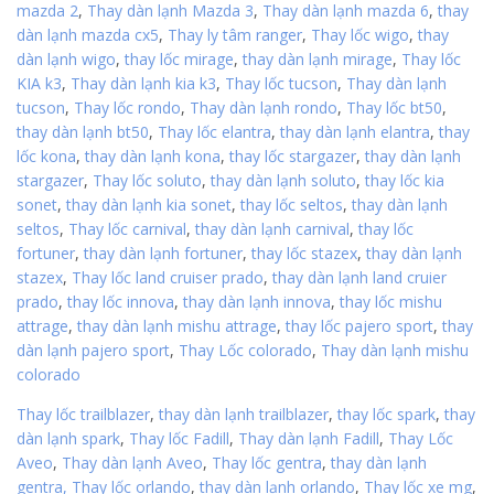
mazda 2
,
Thay dàn lạnh Mazda 3
,
Thay dàn lạnh mazda 6
,
thay
dàn lạnh mazda cx5
,
Thay ly tâm ranger
,
Thay lốc wigo
,
thay
dàn lạnh wigo
,
thay lốc mirage
,
thay dàn lạnh mirage
,
Thay lốc
KIA k3
,
Thay dàn lạnh kia k3
,
Thay lốc tucson
,
Thay dàn lạnh
tucson
,
Thay lốc rondo
,
Thay dàn lạnh rondo
,
Thay lốc bt50
,
thay dàn lạnh bt50
,
Thay lốc elantra
,
thay dàn lạnh elantra
,
thay
lốc kona
,
thay dàn lạnh kona
,
thay lốc stargazer
,
thay dàn lạnh
stargazer
,
Thay lốc soluto
,
thay dàn lạnh soluto
,
thay lốc kia
sonet
,
thay dàn lạnh kia sonet
,
thay lốc seltos
,
thay dàn lạnh
seltos
,
Thay lốc carnival
,
thay dàn lạnh carnival
,
thay lốc
fortuner
,
thay dàn lạnh fortuner
,
thay lốc stazex
,
thay dàn lạnh
stazex
,
Thay lốc land cruiser prado
,
thay dàn lạnh land cruier
prado
,
thay lốc innova
,
thay dàn lạnh innova
,
thay lốc mishu
attrage
,
thay dàn lạnh mishu attrage
,
thay lốc pajero sport
,
thay
dàn lạnh pajero sport
,
Thay Lốc colorado
,
Thay dàn lạnh mishu
colorado
Thay lốc trailblazer
,
thay dàn lạnh trailblazer
,
thay lốc spark
,
thay
dàn lạnh spark
,
Thay lốc Fadill
,
Thay dàn lạnh Fadill
,
Thay Lốc
Aveo
,
Thay dàn lạnh Aveo
,
Thay lốc gentra
,
thay dàn lạnh
gentra,
Thay lốc orlando
,
thay dàn lạnh orlando
,
Thay lốc xe mg
,