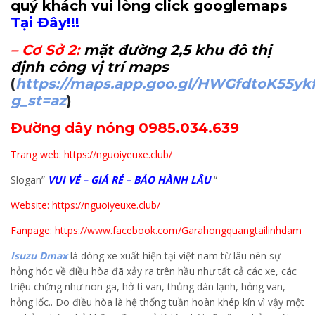
quý khách vui lòng click googlemaps
Tại Đây!!!
–
Cơ Sở 2
:
mặt đường 2,5 khu đô thị
định công vị trí maps
(
https://maps.app.goo.gl/HWGfdtoK55yk
g_st=az
)
Đường dây nóng 0985.034.639
Trang web: https://nguoiyeuxe.club/
Slogan”
VUI VẺ – GIÁ RẺ – BẢO HÀNH LÂU
“
Website: https://nguoiyeuxe.club/
Fanpage: https://www.facebook.com/Garahongquangtailinhdam
Isuzu Dmax
là dòng xe xuất hiện tại việt nam từ lâu nên sự
hỏng hóc về điều hòa đã xảy ra trên hầu như tất cả các xe, các
triệu chứng như non ga, hở ti van, thủng dàn lạnh, hỏng van,
hỏng lốc.. Do điều hòa là hệ thống tuần hoàn khép kín vì vậy một