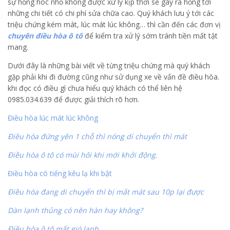
sự hỏng hóc nhỏ không được xử lý kịp thời sẽ gây ra hỏng tới
những chi tiết có chi phí sửa chữa cao. Quý khách lưu ý tới các
triệu chứng kém mát, lúc mát lúc không… thì cần đến các đơn vị
chuyên điều hòa ô tô
để kiểm tra xử lý sớm tránh tiền mất tật
mang.
Dưới đây là những bài viết về từng triệu chứng mà quý khách
gặp phải khi đi đường cũng như sử dụng xe về vấn đề điều hòa.
khi đọc có điều gì chưa hiểu quý khách có thể liên hệ
0985.034.639 để được giải thích rõ hơn.
Điều hòa lúc mát lúc không
Điều hòa đứng yên 1 chỗ thì nóng di chuyển thì mát
Điều hòa ô tô có mùi hôi khi mới khởi động.
Điều hòa có tiếng kêu lạ khi bật
Điều hòa đang di chuyển thì bị mất mát sau 10p lại được
Dàn lạnh thủng có nên hàn hay không?
Điều hòa ô tô mất gió lạnh