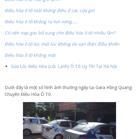
Điều hòa ô tô mát không điều ở các cửa gió
Điều hòa ô tô không ra hơi nóng…..
Có nên nạp gas bổ sung cho điều hòa ô tô nhiều lần?
Điều hòa ô tô lúc mát lúc không do van điện điều khiển
Điều hòa ô tô không mát
Sửa Lốc Điều Hòa (Lốc Lạnh) Ô Tô Uy Tín Tại Hà Nội
Dưới đây là một số hình ảnh thường ngày tại Gara Hồng Quang-
Chuyên Điều Hòa Ô Tô.