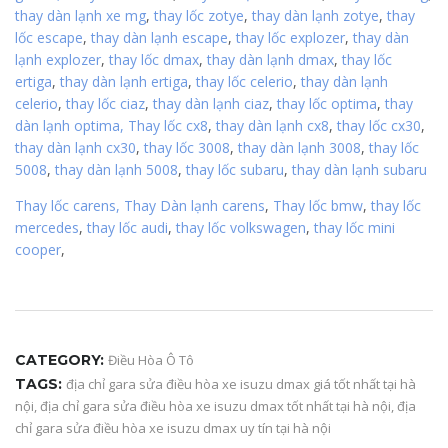
thay dàn lạnh xe mg
,
thay lốc zotye
,
thay dàn lạnh zotye
,
thay
lốc escape
,
thay dàn lạnh escape
,
thay lốc explozer
,
thay dàn
lạnh explozer
,
thay lốc dmax
,
thay dàn lạnh dmax
,
thay lốc
ertiga
,
thay dàn lạnh ertiga
,
thay lốc celerio
,
thay dàn lạnh
celerio
,
thay lốc ciaz
,
thay dàn lạnh ciaz
,
thay lốc optima
,
thay
dàn lạnh optima,
Thay lốc cx8
,
thay dàn lạnh cx8
,
thay lốc cx30
,
thay dàn lạnh cx30
,
thay lốc 3008
,
thay dàn lạnh 3008
,
thay lốc
5008
,
thay dàn lạnh 5008
,
thay lốc subaru
,
thay dàn lạnh subaru
Thay lốc carens,
Thay Dàn lạnh carens
,
Thay lốc bmw
,
thay lốc
mercedes
,
thay lốc audi
,
thay lốc volkswagen
,
thay lốc mini
cooper
,
CATEGORY:
Điều Hòa Ô Tô
TAGS:
địa chỉ gara sửa điều hòa xe isuzu dmax giá tốt nhất tại hà
nội
,
địa chỉ gara sửa điều hòa xe isuzu dmax tốt nhất tại hà nội
,
địa
chỉ gara sửa điều hòa xe isuzu dmax uy tín tại hà nội