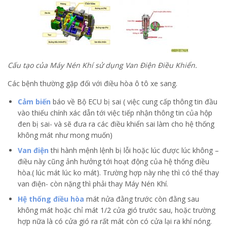
Cấu tạo của Máy Nén Khí sử dụng Van Điện Điều Khiển.
Các bệnh thường gặp đối với điều hòa ô tô xe sang.
Cảm biến
báo về Bộ ECU bị sai ( việc cung cấp thông tin đầu
vào thiếu chính xác dẫn tới việc tiếp nhận thông tin của hộp
đen bị sai- và sẽ đưa ra các điều khiển sai làm cho hệ thống
không mát như mong muốn)
Van điện
thi hành mệnh lệnh bị lỗi hoặc lúc được lúc không –
điều này cũng ảnh hưởng tới hoạt động của hệ thống điều
hòa.( lúc mát lúc ko mát). Trường hợp này nhẹ thì có thể thay
van điện- còn nặng thì phải thay Máy Nén Khí.
Hệ thống điều hòa
mát nửa đằng trước còn đằng sau
không mát hoặc chỉ mát 1/2 cửa gió trước sau, hoặc trường
hợp nữa là có cửa gió ra rất mát còn có cửa lại ra khí nóng.