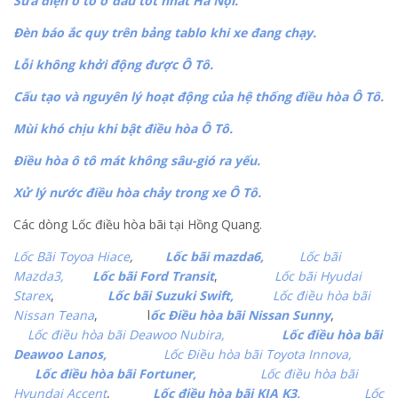
Sửa điện ô tô ở đâu tốt nhất Hà Nội.
Đèn báo ắc quy trên bảng tablo khi xe đang chạy.
Lỗi không khởi động được Ô Tô.
Cấu tạo và nguyên lý hoạt động của hệ thống điều hòa Ô Tô.
Mùi khó chịu khi bật điều hòa Ô Tô.
Điều hòa ô tô mát không sâu-gió ra yếu.
Xử lý nước điều hòa chảy trong xe Ô Tô.
Các dòng Lốc điều hòa bãi tại Hồng Quang.
Lốc Bãi Toyoa Hiace
,
Lốc bãi mazda6,
Lốc bãi
Mazda3,
Lốc bãi Ford Transit
,
Lốc bãi Hyudai
Starex
,
Lốc bãi Suzuki Swift,
Lốc điều hòa bãi
Nissan Teana
, l
ốc Điều hòa bãi Nissan Sunny
,
Lốc điều hòa bãi Deawoo Nubira,
Lốc điều hòa bãi
Deawoo Lanos,
Lốc Điều hòa bãi Toyota Innova,
Lốc điều hòa bãi Fortuner,
Lốc điều hòa bãi
Hyundai Accent
,
Lốc điều hòa bãi KIA K3,
Lốc