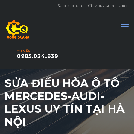
0985.034.639
MON - SAT 8.00 - 18.00
TƯ VẤN:
0985.034.639
SỬA ĐIỀU HÒA Ô TÔ
MERCEDES-AUDI-
LEXUS UY TÍN TẠI HÀ
NỘI