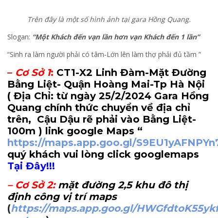
Trên đây là một số hình ảnh tại gara Hồng Quang.
Slogan:
“Một Khách đến vạn lần hơn vạn Khách đ
ến 1 lần”
“Sinh ra làm người phải có tâm-Lớn lên làm thợ phải đủ tầm ”
–
Cơ Sở 1
:
CT1-X2 Linh Đàm-Mặt Đường
Bằng Liệt- Quận Hoàng Mai-Tp Hà Nội
( Địa Chỉ: từ ngày 25/2/2024 Gara Hồng
Quang chính thức chuyển về địa chỉ
trên, Cậu Dậu rẽ phải vào Bằng Liệt-
100m
) link google Maps “
https://maps.app.goo.gl/S9EU1yAFNPY
quý khách vui lòng click googlemaps
Tại Đây!!!
–
Cơ Sở 2
:
mặt đường 2,5 khu đô thị
định công vị trí maps
(
https://maps.app.goo.gl/HWGfdtoK55yk