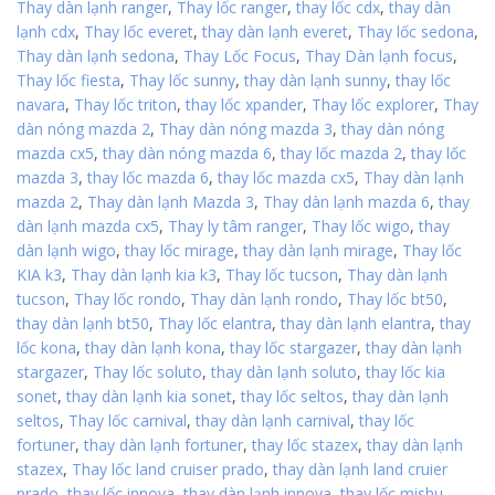
Thay dàn lạnh ranger
,
Thay lốc ranger
,
thay lốc cdx
,
thay dàn
lạnh cdx
,
Thay lốc everet
,
thay dàn lạnh everet
,
Thay lốc sedona
,
Thay dàn lạnh sedona
,
Thay Lốc Focus
,
Thay Dàn lạnh focus
,
Thay lốc fiesta
,
Thay lốc sunny
,
thay dàn lạnh sunny
,
thay lốc
navara
,
Thay lốc triton
,
thay lốc xpander
,
Thay lốc explorer
,
Thay
dàn nóng mazda 2
,
Thay dàn nóng mazda 3
,
thay dàn nóng
mazda cx5
,
thay dàn nóng mazda 6
,
thay lốc mazda 2
,
thay lốc
mazda 3
,
thay lốc mazda 6
,
thay lốc mazda cx5
,
Thay dàn lạnh
mazda 2
,
Thay dàn lạnh Mazda 3
,
Thay dàn lạnh mazda 6
,
thay
dàn lạnh mazda cx5
,
Thay ly tâm ranger
,
Thay lốc wigo
,
thay
dàn lạnh wigo
,
thay lốc mirage
,
thay dàn lạnh mirage
,
Thay lốc
KIA k3
,
Thay dàn lạnh kia k3
,
Thay lốc tucson
,
Thay dàn lạnh
tucson
,
Thay lốc rondo
,
Thay dàn lạnh rondo
,
Thay lốc bt50
,
thay dàn lạnh bt50
,
Thay lốc elantra
,
thay dàn lạnh elantra
,
thay
lốc kona
,
thay dàn lạnh kona
,
thay lốc stargazer
,
thay dàn lạnh
stargazer
,
Thay lốc soluto
,
thay dàn lạnh soluto
,
thay lốc kia
sonet
,
thay dàn lạnh kia sonet
,
thay lốc seltos
,
thay dàn lạnh
seltos
,
Thay lốc carnival
,
thay dàn lạnh carnival
,
thay lốc
fortuner
,
thay dàn lạnh fortuner
,
thay lốc stazex
,
thay dàn lạnh
stazex
,
Thay lốc land cruiser prado
,
thay dàn lạnh land cruier
prado
,
thay lốc innova
,
thay dàn lạnh innova
,
thay lốc mishu