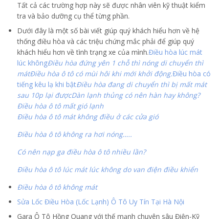
Tất cả các trường hợp này sẽ được nhân viên kỹ thuật kiểm
tra và bảo dưỡng cụ thể từng phần.
Dưới đây là một số bài viết giúp quý khách hiểu hơn về hệ
thống điều hòa và các triệu chứng mắc phải để giúp quý
khách hiểu hơn về tình trạng xe của mình.
Điều hòa lúc mát
lúc không
Điều hòa đứng yên 1 chỗ thì nóng di chuyển thì
mát
Điều hòa ô tô có mùi hôi khi mới khởi động.
Điều hòa có
tiếng kêu lạ khi bật
Điều hòa đang di chuyển thì bị mất mát
sau 10p lại được
Dàn lạnh thủng có nên hàn hay không?
Điều hòa ô tô mất gió lạnh
Điều hòa ô tô mát không điều ở các cửa gió
Điều hòa ô tô không ra hơi nóng…..
Có nên nạp ga điều hòa ô tô nhiều lần?
Điều hòa ô tô lúc mát lúc không do van điện điều khiển
Điều hòa ô tô không mát
Sửa Lốc Điều Hòa (Lốc Lạnh) Ô Tô Uy Tín Tại Hà Nội
Gara Ô Tô Hồng Quang với thế mạnh chuyên sâu Điện-Kỹ