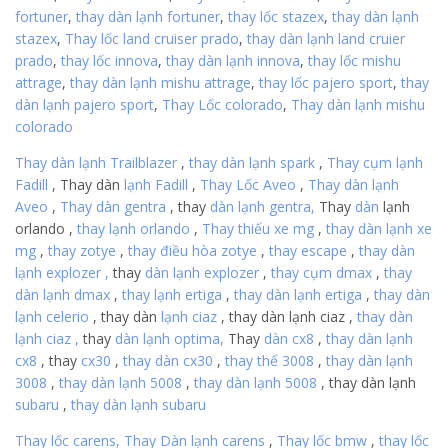
fortuner
,
thay dàn lạnh fortuner
,
thay lốc stazex
,
thay dàn lạnh
stazex
,
Thay lốc land cruiser prado
,
thay dàn lạnh land cruier
prado
,
thay lốc innova
,
thay dàn lạnh innova
,
thay lốc mishu
attrage
,
thay dàn lạnh mishu attrage
,
thay lốc pajero sport
,
thay
dàn lạnh pajero sport
,
Thay Lốc colorado
,
Thay dàn lạnh mishu
colorado
Thay dàn lạnh Trailblazer
,
thay dàn lạnh
spark
,
Thay cụm lạnh
Fadill
, Thay dàn
lạnh
Fadill
,
Thay Lốc Aveo
,
Thay dàn lạnh
Aveo
,
Thay dàn gentra
,
thay
dàn lạnh gentra,
Thay
dàn
lạnh
orlando ,
thay lạnh orlando
,
Thay thiếu xe mg
,
thay dàn lạnh xe
mg
,
thay zotye
,
thay điều hòa zotye
,
thay escape
,
thay dàn
lạnh explozer
,
thay
dàn lạnh explozer
,
thay cụm dmax
,
thay
dàn lạnh dmax
,
thay lạnh ertiga
,
thay dàn lạnh ertiga
,
thay
dàn
lạnh celerio
, thay dàn
lạnh ciaz
, thay dàn lạnh ciaz
,
thay dàn
lạnh ciaz
,
thay
dàn lạnh optima,
Thay
dàn cx8
,
thay dàn lạnh
cx8
,
thay
cx30
,
thay dàn cx30
,
thay thế 3008
,
thay dàn lạnh
3008
,
thay dàn lạnh 5008
,
thay dàn lạnh 5008
, thay dàn lạnh
subaru
,
thay dàn lạnh subaru
Thay lốc carens,
Thay Dàn lạnh carens
,
Thay lốc bmw
,
thay lốc