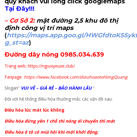
quý khách vui lòng click googlemaps
Tại Đây!!!
–
Cơ Sở 2
:
mặt đường 2,5 khu đô thị
định công vị trí maps
(
https://maps.app.goo.gl/HWGfdtoK55yk
g_st=az
)
Đường dây nóng 0985.034.639
Trang web: https://nguoiyeuxe.club/
Fanpage:
https://www.facebook.com/dieuhoaotoHongQuang
Slogan”
VUI VẺ – GIÁ RẺ – BẢO HÀNH LÂU
“
Đối với hệ thống điều hòa thường mắc các vấn đề sau:
Điều hòa lúc mát lúc không
Điều hòa đứng yên 1 chỗ thì nóng di chuyển thì mát
Điều hòa ô tô có mùi hôi khi mới khởi động.