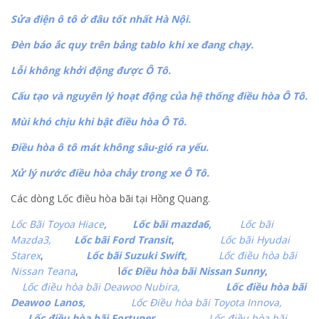
Sửa điện ô tô ở đâu tốt nhất Hà Nội.
Đèn báo ắc quy trên bảng tablo khi xe đang chạy.
Lỗi không khởi động được Ô Tô.
Cấu tạo và nguyên lý hoạt động của hệ thống điều hòa Ô Tô.
Mùi khó chịu khi bật điều hòa Ô Tô.
Điều hòa ô tô mát không sâu-gió ra yếu.
Xử lý nước điều hòa chảy trong xe Ô Tô.
Các dòng Lốc điều hòa bãi tại Hồng Quang.
Lốc Bãi Toyoa Hiace
,
Lốc bãi mazda6,
Lốc bãi
Mazda3,
Lốc bãi Ford Transit
,
Lốc bãi Hyudai
Starex
,
Lốc bãi Suzuki Swift,
Lốc điều hòa bãi
Nissan Teana
, l
ốc Điều hòa bãi Nissan Sunny
,
Lốc điều hòa bãi Deawoo Nubira,
Lốc điều hòa bãi
Deawoo Lanos,
Lốc Điều hòa bãi Toyota Innova,
Lốc điều hòa bãi Fortuner,
Lốc điều hòa bãi