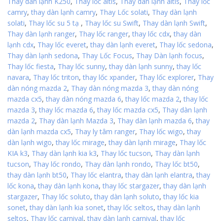
Thay dàn lạnh K250
,
Thay lốc altis
,
Thay dàn lạnh altis
,
Thay lốc
camry
,
thay dàn lạnh camry
,
Thay Lốc solati
,
Thay dàn lạnh
solati
,
Thay lốc su 5 tạ
,
Thay lốc su Swift
,
Thay dàn lạnh Swift
,
Thay dàn lạnh ranger
,
Thay lốc ranger
,
thay lốc cdx
,
thay dàn
lạnh cdx
,
Thay lốc everet
,
thay dàn lạnh everet
,
Thay lốc sedona
,
Thay dàn lạnh sedona
,
Thay Lốc Focus
,
Thay Dàn lạnh focus
,
Thay lốc fiesta
,
Thay lốc sunny
,
thay dàn lạnh sunny
,
thay lốc
navara
,
Thay lốc triton
,
thay lốc xpander
,
Thay lốc explorer
,
Thay
dàn nóng mazda 2
,
Thay dàn nóng mazda 3
,
thay dàn nóng
mazda cx5
,
thay dàn nóng mazda 6
,
thay lốc mazda 2
,
thay lốc
mazda 3
,
thay lốc mazda 6
,
thay lốc mazda cx5
,
Thay dàn lạnh
mazda 2
,
Thay dàn lạnh Mazda 3
,
Thay dàn lạnh mazda 6
,
thay
dàn lạnh mazda cx5
,
Thay ly tâm ranger
,
Thay lốc wigo
,
thay
dàn lạnh wigo
,
thay lốc mirage
,
thay dàn lạnh mirage
,
Thay lốc
KIA k3
,
Thay dàn lạnh kia k3
,
Thay lốc tucson
,
Thay dàn lạnh
tucson
,
Thay lốc rondo
,
Thay dàn lạnh rondo
,
Thay lốc bt50
,
thay dàn lạnh bt50
,
Thay lốc elantra
,
thay dàn lạnh elantra
,
thay
lốc kona
,
thay dàn lạnh kona
,
thay lốc stargazer
,
thay dàn lạnh
stargazer
,
Thay lốc soluto
,
thay dàn lạnh soluto
,
thay lốc kia
sonet
,
thay dàn lạnh kia sonet
,
thay lốc seltos
,
thay dàn lạnh
seltos
,
Thay lốc carnival
,
thay dàn lạnh carnival
,
thay lốc