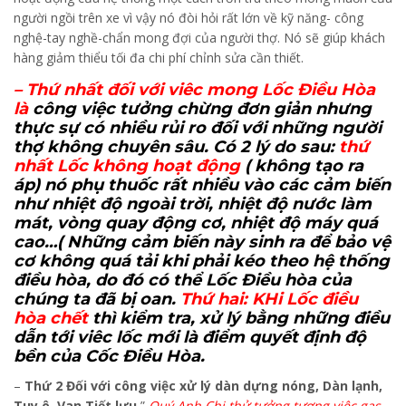
người ngồi trên xe vì vậy nó đòi hỏi rất lớn về kỹ năng- công
nghệ-tay nghề-chẩn mong đợi của người thợ. Nó sẽ giúp khách
hàng giảm thiểu tối đa chi phí chỉnh sửa cần thiết.
– Thứ nhất đối với viêc mong Lốc Điều Hòa
là
công việc tưởng chừng đơn giản nhưng
thực sự có nhiều rủi ro đối với những người
thợ không chuyên sâu. Có 2 lý do sau:
thứ
nhất Lốc không hoạt động
( không tạo ra
áp) nó phụ thuốc rất nhiều vào các cảm biến
như nhiệt độ ngoài trời, nhiệt độ nước làm
mát, vòng quay động cơ, nhiệt độ máy quá
cao…( Những cảm biến này sinh ra để bảo vệ
cơ không quá tải khi phải kéo theo hệ thống
điều hòa, do đó có thể Lốc Điều hòa của
chúng ta đã bị oan.
Thứ hai: KHi Lốc điều
hòa chết
thì kiểm tra, xử lý bằng những điều
dẫn tới viêc lốc mới là điểm quyết định độ
bền
của Cốc Điều Hòa.
–
Thứ 2 Đối với công việc xử lý dàn dựng nóng, Dàn lạnh,
Tuy ô, Van Tiết lưu
”
Quý Anh Chị thử tưởng tượng việc gas