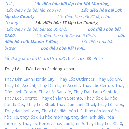
Civic,
Lốc điều hòa bãi lắp cho KIA Morning
,
Lốc điều hòa bãi lắp cho I10,
Lốc điều hòa bãi 30b
lắp cho County
,
Lốc điều hòa bãi 32 lắp cho
County,
Lốc điều hòa 17 lắp cho County
,
Lốc điều hòa bãi Samco 30 chỗ,
Lốc điều hòa bãi
Dk60,
Lốc điều hòa bãi Denso 3 đỉnh,
Lốc
điều hòa bãi Mando 3 đỉnh
,
Lốc điều hòa bãi
bitzer,
Lốc điều hòa bãi FK40.
lốc đông lạnh tm15, tm16,
tm21
,
tm43
,
ux380
,
Pn27
Thay Lốc – Dàn Lạnh các dòng xe sau
Thay Dàn Lạnh Honda City
,
Thay Lốc Outlander
,
Thay Lốc Crv
,
Thay Lốc Aceent
,
Thay Dàn Lạnh Accent
.
Thay Lốc Cerato
,
Thay
Dàn Lạnh Cerato
,
Thay Lốc Santafe
,
Thay Dàn Lạnh Santafe
,
Thay Lốc Sorento
,
Thay dàn lạnh Sorento
,
Thay lốc điều hòa
honda City
,
Thay Lốc Xtrail
,
Thay Dàn Lạnh Xtrail
,
Thay Lốc vios
,
Thay dàn lạnh vios
,
Thay Lốc điều hòa i10
,
thay dàn lạnh điều
hòa i10
,
thay lốc điều hòa morning
,
thay dàn lạnh điều hòa
morning
,
Thay lốc Porter
,
Thay dàn lạnh Porter
,
Thay Lốc K250
,