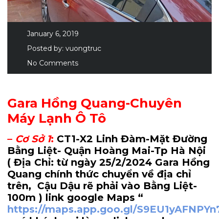
January 6, 2019
Posted by:
vuongtruc
No Comments
Gara Hồng Quang-Chuyên
Máy Lạnh Ô Tô
–
Cơ Sở 1
:
CT1-X2 Linh Đàm-Mặt Đường
Bằng Liệt- Quận Hoàng Mai-Tp Hà Nội
( Địa Chỉ: từ ngày 25/2/2024 Gara Hồng
Quang chính thức chuyển về địa chỉ
trên, Cậu Dậu rẽ phải vào Bằng Liệt-
100m
) link google Maps “
https://maps.app.goo.gl/S9EU1yAFNPY