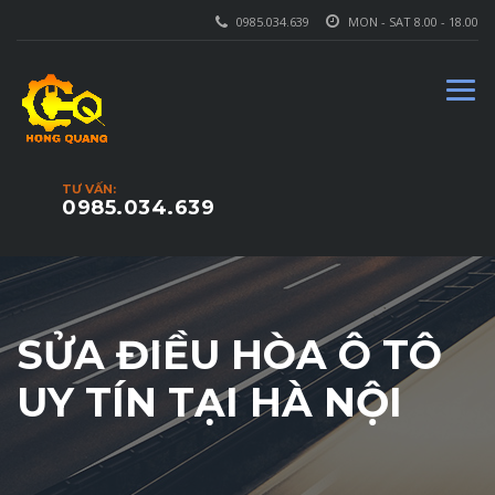
0985.034.639
MON - SAT 8.00 - 18.00
TƯ VẤN:
0985.034.639
SỬA ĐIỀU HÒA Ô TÔ
UY TÍN TẠI HÀ NỘI