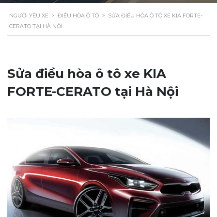
NGƯỜI YÊU XE
>
ĐIỀU HÒA Ô TÔ
>
SỬA ĐIỀU HÒA Ô TÔ XE KIA FORTE-
CERATO TẠI HÀ NỘI
Sửa điều hòa ô tô xe KIA
FORTE-CERATO tại Hà Nội