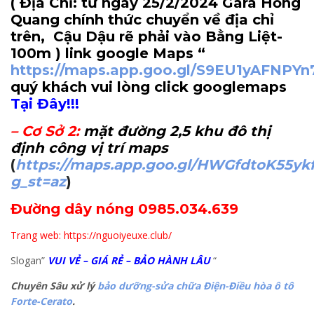
( Địa Chỉ: từ ngày 25/2/2024 Gara Hồng
Quang chính thức chuyển về địa chỉ
trên, Cậu Dậu rẽ phải vào Bằng Liệt-
100m
) link google Maps “
https://maps.app.goo.gl/S9EU1yAFNPY
quý khách vui lòng click googlemaps
Tại Đây!!!
–
Cơ Sở 2
:
mặt đường 2,5 khu đô thị
định công vị trí maps
(
https://maps.app.goo.gl/HWGfdtoK55yk
g_st=az
)
Đường dây nóng 0985.034.639
Trang web: https://nguoiyeuxe.club/
Slogan”
VUI VẺ – GIÁ RẺ – BẢO HÀNH LÂU
“
Chuyên Sâu xử lý
bảo dưỡng-sửa chữa Điện-Điều hòa ô tô
Forte-Cerato
.