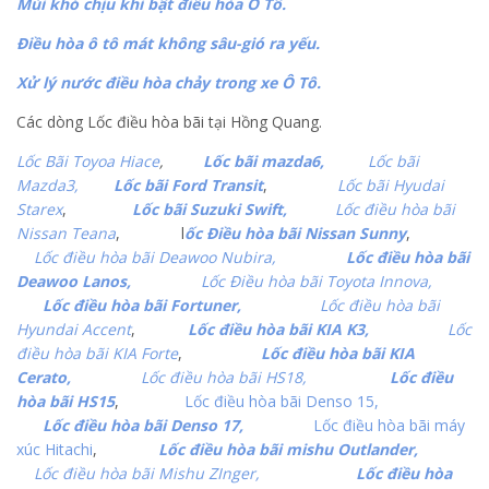
Mùi khó chịu khi bật điều hòa Ô Tô.
Điều hòa ô tô mát không sâu-gió ra yếu.
Xử lý nước điều hòa chảy trong xe Ô Tô.
Các dòng Lốc điều hòa bãi tại Hồng Quang.
Lốc Bãi Toyoa Hiace
,
Lốc bãi mazda6,
Lốc bãi
Mazda3,
Lốc bãi Ford Transit
,
Lốc bãi Hyudai
Starex
,
Lốc bãi Suzuki Swift,
Lốc điều hòa bãi
Nissan Teana
, l
ốc Điều hòa bãi Nissan Sunny
,
Lốc điều hòa bãi Deawoo Nubira,
Lốc điều hòa bãi
Deawoo Lanos,
Lốc Điều hòa bãi Toyota Innova,
Lốc điều hòa bãi Fortuner,
Lốc điều hòa bãi
Hyundai Accent
,
Lốc điều hòa bãi KIA K3,
Lốc
điều hòa bãi KIA Forte
,
Lốc điều hòa bãi KIA
Cerato,
Lốc điều hòa bãi HS18,
Lốc điều
hòa bãi HS15
,
Lốc điều hòa bãi Denso 15,
Lốc điều hòa bãi Denso 17,
Lốc điều hòa bãi máy
xúc Hitachi
,
Lốc điều hòa bãi mishu Outlander,
Lốc điều hòa bãi Mishu ZInger,
Lốc điều hòa