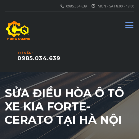
0985.034.639
MON - SAT 8.00 - 18.00
TƯ VẤN:
0985.034.639
SỬA ĐIỀU HÒA Ô TÔ
XE KIA FORTE-
CERATO TẠI HÀ NỘI