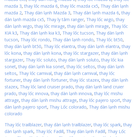
mazda 3
,
thay lốc mazda 6
,
thay lốc mazda cx5
,
Thay dàn lạnh
mazda 2
,
Thay dàn lạnh Mazda 3
,
Thay dàn lạnh mazda 6
,
thay
dàn lạnh mazda cx5
,
Thay ly tâm ranger
,
Thay lốc wigo
,
thay
dàn lạnh wigo
,
thay lốc mirage
,
thay dàn lạnh mirage
,
Thay lốc
KIA k3
,
Thay dàn lạnh kia k3
,
Thay lốc tucson
,
Thay dàn lạnh
tucson
,
Thay lốc rondo
,
Thay dàn lạnh rondo
,
Thay lốc bt50
,
thay dàn lạnh bt50
,
Thay lốc elantra
,
thay dàn lạnh elantra
,
thay
lốc kona
,
thay dàn lạnh kona
,
thay lốc stargazer
,
thay dàn lạnh
stargazer
,
Thay lốc soluto
,
thay dàn lạnh soluto
,
thay lốc kia
sonet
,
thay dàn lạnh kia sonet
,
thay lốc seltos
,
thay dàn lạnh
seltos
,
Thay lốc carnival
,
thay dàn lạnh carnival
,
thay lốc
fortuner
,
thay dàn lạnh fortuner
,
thay lốc stazex
,
thay dàn lạnh
stazex
,
Thay lốc land cruiser prado
,
thay dàn lạnh land cruier
prado
,
thay lốc innova
,
thay dàn lạnh innova
,
thay lốc mishu
attrage
,
thay dàn lạnh mishu attrage
,
thay lốc pajero sport
,
thay
dàn lạnh pajero sport
,
Thay Lốc colorado
,
Thay dàn lạnh mishu
colorado
Thay lốc trailblazer
,
thay dàn lạnh trailblazer
,
thay lốc spark
,
thay
dàn lạnh spark
,
Thay lốc Fadill
,
Thay dàn lạnh Fadill
,
Thay Lốc