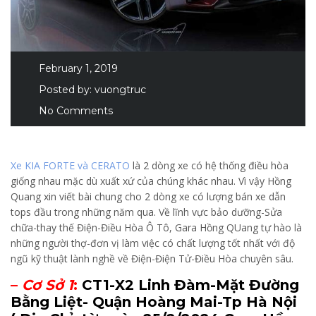
February 1, 2019
Posted by:
vuongtruc
No Comments
Xe KIA FORTE và CERATO
là 2 dòng xe có hệ thống điều hòa
giống nhau mặc dù xuất xứ của chúng khác nhau. Vì vậy Hồng
Quang xin viết bài chung cho 2 dòng xe có lượng bán xe dẫn
tops đầu trong những năm qua. Về lĩnh vực bảo dưỡng-Sửa
chữa-thay thế Điện-Điều Hòa Ô Tô, Gara Hồng QUang tự hào là
những người thợ-đơn vị làm việc có chất lượng tốt nhất với độ
ngũ kỹ thuật lành nghề về Điện-Điện Tử-Điều Hòa chuyên sâu.
–
Cơ Sở 1
:
CT1-X2 Linh Đàm-Mặt Đường
Bằng Liệt- Quận Hoàng Mai-Tp Hà Nội