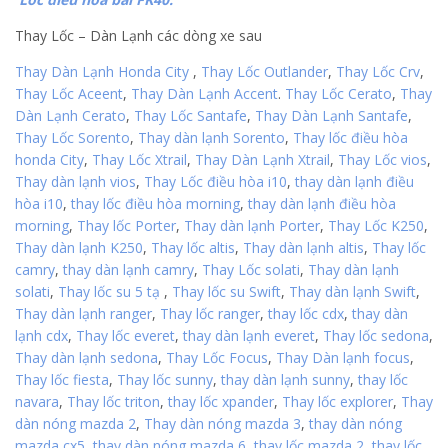
Thay Lốc – Dàn Lạnh các dòng xe sau
Thay Dàn Lạnh Honda City
,
Thay Lốc Outlander
,
Thay Lốc Crv
,
Thay Lốc Aceent
,
Thay Dàn Lạnh Accent
.
Thay Lốc Cerato
,
Thay
Dàn Lạnh Cerato
,
Thay Lốc Santafe
,
Thay Dàn Lạnh Santafe
,
Thay Lốc Sorento
,
Thay dàn lạnh Sorento
,
Thay lốc điều hòa
honda City
,
Thay Lốc Xtrail
,
Thay Dàn Lạnh Xtrail
,
Thay Lốc vios
,
Thay dàn lạnh vios
,
Thay Lốc điều hòa i10
,
thay dàn lạnh điều
hòa i10
,
thay lốc điều hòa morning
,
thay dàn lạnh điều hòa
morning
,
Thay lốc Porter
,
Thay dàn lạnh Porter
,
Thay Lốc K250
,
Thay dàn lạnh K250
,
Thay lốc altis
,
Thay dàn lạnh altis
,
Thay lốc
camry
,
thay dàn lạnh camry
,
Thay Lốc solati
,
Thay dàn lạnh
solati
,
Thay lốc su 5 tạ
,
Thay lốc su Swift
,
Thay dàn lạnh Swift
,
Thay dàn lạnh ranger
,
Thay lốc ranger
,
thay lốc cdx
,
thay dàn
lạnh cdx
,
Thay lốc everet
,
thay dàn lạnh everet
,
Thay lốc sedona
,
Thay dàn lạnh sedona
,
Thay Lốc Focus
,
Thay Dàn lạnh focus
,
Thay lốc fiesta
,
Thay lốc sunny
,
thay dàn lạnh sunny
,
thay lốc
navara
,
Thay lốc triton
,
thay lốc xpander
,
Thay lốc explorer
,
Thay
dàn nóng mazda 2
,
Thay dàn nóng mazda 3
,
thay dàn nóng
mazda cx5
,
thay dàn nóng mazda 6
,
thay lốc mazda 2
,
thay lốc