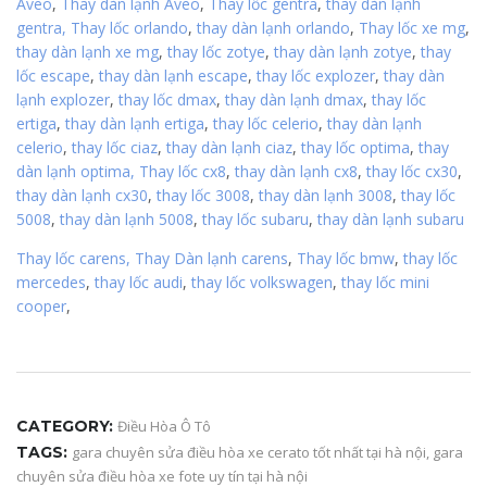
Aveo
,
Thay dàn lạnh Aveo
,
Thay lốc gentra
,
thay dàn lạnh
gentra,
Thay lốc orlando
,
thay dàn lạnh orlando
,
Thay lốc xe mg
,
thay dàn lạnh xe mg
,
thay lốc zotye
,
thay dàn lạnh zotye
,
thay
lốc escape
,
thay dàn lạnh escape
,
thay lốc explozer
,
thay dàn
lạnh explozer
,
thay lốc dmax
,
thay dàn lạnh dmax
,
thay lốc
ertiga
,
thay dàn lạnh ertiga
,
thay lốc celerio
,
thay dàn lạnh
celerio
,
thay lốc ciaz
,
thay dàn lạnh ciaz
,
thay lốc optima
,
thay
dàn lạnh optima,
Thay lốc cx8
,
thay dàn lạnh cx8
,
thay lốc cx30
,
thay dàn lạnh cx30
,
thay lốc 3008
,
thay dàn lạnh 3008
,
thay lốc
5008
,
thay dàn lạnh 5008
,
thay lốc subaru
,
thay dàn lạnh subaru
Thay lốc carens,
Thay Dàn lạnh carens
,
Thay lốc bmw
,
thay lốc
mercedes
,
thay lốc audi
,
thay lốc volkswagen
,
thay lốc mini
cooper
,
CATEGORY:
Điều Hòa Ô Tô
TAGS:
gara chuyên sửa điều hòa xe cerato tốt nhất tại hà nội
,
gara
chuyên sửa điều hòa xe fote uy tín tại hà nội