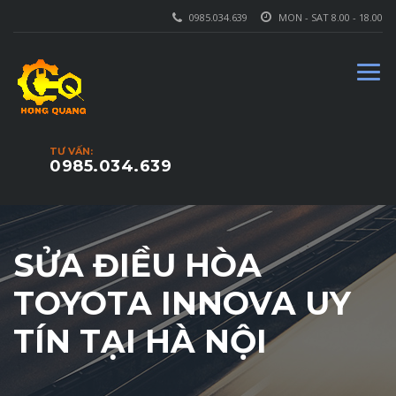
0985.034.639
MON - SAT 8.00 - 18.00
TƯ VẤN:
0985.034.639
SỬA ĐIỀU HÒA
TOYOTA INNOVA UY
TÍN TẠI HÀ NỘI