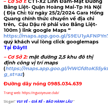
–
Cơ Sở 1
:
CT1-X2 Linh Đàm-Mặt Đường
Bằng Liệt- Quận Hoàng Mai-Tp Hà Nội
( Địa Chỉ: từ ngày 25/2/2024 Gara Hồng
Quang chính thức chuyển về địa chỉ
trên, Cậu Dậu rẽ phải vào Bằng Liệt-
100m
) link google Maps “
https://maps.app.goo.gl/S9EU1yAFNPY
quý khách vui lòng click googlemaps
Tại Đây!!!
–
Cơ Sở 2
:
mặt đường 2,5 khu đô thị
định công vị trí maps
(
https://maps.app.goo.gl/HWGfdtoK55yk
g_st=az
)
Đường dây nóng 0985.034.639
Trang web: https://nguoiyeuxe.club/
Slogan”
VUI VẺ – GIÁ RẺ – BẢO HÀNH LÂU
“