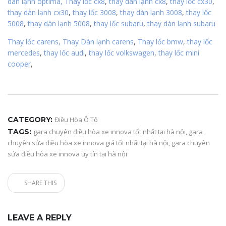
dàn lạnh optima,
Thay lốc cx8
,
thay dàn lạnh cx8
,
thay lốc cx30
,
thay dàn lạnh cx30
,
thay lốc 3008
,
thay dàn lạnh 3008
,
thay lốc
5008
,
thay dàn lạnh 5008
,
thay lốc subaru
,
thay dàn lạnh subaru
Thay lốc carens,
Thay Dàn lạnh carens
,
Thay lốc bmw
,
thay lốc
mercedes
,
thay lốc audi
,
thay lốc volkswagen
,
thay lốc mini
cooper
,
CATEGORY:
Điều Hòa Ô Tô
TAGS:
gara chuyên điều hòa xe innova tốt nhất tại hà nội
,
gara
chuyên sửa điều hòa xe innova giá tốt nhất tại hà nội
,
gara chuyên
sửa điều hòa xe innova uy tín tại hà nội
SHARE THIS
LEAVE A REPLY