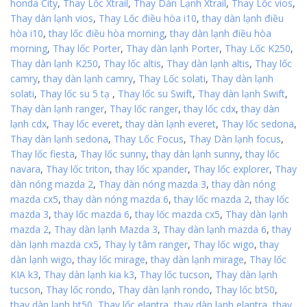
honda City
,
Thay Lốc Xtrail
,
Thay Dàn Lạnh Xtrail
,
Thay Lốc vios
,
Thay dàn lạnh vios
,
Thay Lốc điều hòa i10
,
thay dàn lạnh điều
hòa i10
,
thay lốc điều hòa morning
,
thay dàn lạnh điều hòa
morning
,
Thay lốc Porter
,
Thay dàn lạnh Porter
,
Thay Lốc K250
,
Thay dàn lạnh K250
,
Thay lốc altis
,
Thay dàn lạnh altis
,
Thay lốc
camry
,
thay dàn lạnh camry
,
Thay Lốc solati
,
Thay dàn lạnh
solati
,
Thay lốc su 5 tạ
,
Thay lốc su Swift
,
Thay dàn lạnh Swift
,
Thay dàn lạnh ranger
,
Thay lốc ranger
,
thay lốc cdx
,
thay dàn
lạnh cdx
,
Thay lốc everet
,
thay dàn lạnh everet
,
Thay lốc sedona
,
Thay dàn lạnh sedona
,
Thay Lốc Focus
,
Thay Dàn lạnh focus
,
Thay lốc fiesta
,
Thay lốc sunny
,
thay dàn lạnh sunny
,
thay lốc
navara
,
Thay lốc triton
,
thay lốc xpander
,
Thay lốc explorer
,
Thay
dàn nóng mazda 2
,
Thay dàn nóng mazda 3
,
thay dàn nóng
mazda cx5
,
thay dàn nóng mazda 6
,
thay lốc mazda 2
,
thay lốc
mazda 3
,
thay lốc mazda 6
,
thay lốc mazda cx5
,
Thay dàn lạnh
mazda 2
,
Thay dàn lạnh Mazda 3
,
Thay dàn lạnh mazda 6
,
thay
dàn lạnh mazda cx5
,
Thay ly tâm ranger
,
Thay lốc wigo
,
thay
dàn lạnh wigo
,
thay lốc mirage
,
thay dàn lạnh mirage
,
Thay lốc
KIA k3
,
Thay dàn lạnh kia k3
,
Thay lốc tucson
,
Thay dàn lạnh
tucson
,
Thay lốc rondo
,
Thay dàn lạnh rondo
,
Thay lốc bt50
,
thay dàn lạnh bt50
,
Thay lốc elantra
,
thay dàn lạnh elantra
,
thay