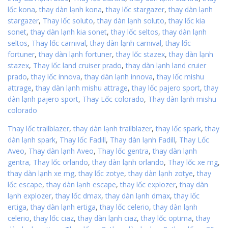
lốc kona
,
thay dàn lạnh kona
,
thay lốc stargazer
,
thay dàn lạnh
stargazer
,
Thay lốc soluto
,
thay dàn lạnh soluto
,
thay lốc kia
sonet
,
thay dàn lạnh kia sonet
,
thay lốc seltos
,
thay dàn lạnh
seltos
,
Thay lốc carnival
,
thay dàn lạnh carnival
,
thay lốc
fortuner
,
thay dàn lạnh fortuner
,
thay lốc stazex
,
thay dàn lạnh
stazex
,
Thay lốc land cruiser prado
,
thay dàn lạnh land cruier
prado
,
thay lốc innova
,
thay dàn lạnh innova
,
thay lốc mishu
attrage
,
thay dàn lạnh mishu attrage
,
thay lốc pajero sport
,
thay
dàn lạnh pajero sport
,
Thay Lốc colorado
,
Thay dàn lạnh mishu
colorado
Thay lốc trailblazer
,
thay dàn lạnh trailblazer
,
thay lốc spark
,
thay
dàn lạnh spark
,
Thay lốc Fadill
,
Thay dàn lạnh Fadill
,
Thay Lốc
Aveo
,
Thay dàn lạnh Aveo
,
Thay lốc gentra
,
thay dàn lạnh
gentra,
Thay lốc orlando
,
thay dàn lạnh orlando
,
Thay lốc xe mg
,
thay dàn lạnh xe mg
,
thay lốc zotye
,
thay dàn lạnh zotye
,
thay
lốc escape
,
thay dàn lạnh escape
,
thay lốc explozer
,
thay dàn
lạnh explozer
,
thay lốc dmax
,
thay dàn lạnh dmax
,
thay lốc
ertiga
,
thay dàn lạnh ertiga
,
thay lốc celerio
,
thay dàn lạnh
celerio
,
thay lốc ciaz
,
thay dàn lạnh ciaz
,
thay lốc optima
,
thay