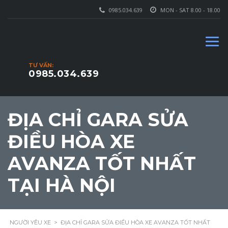
0985.034.639
MON - SAT 8.00 - 18.00
TƯ VẤN:
0985.034.639
ĐỊA CHỈ GARA SỬA
ĐIỀU HÒA XE
AVANZA TỐT NHẤT
TẠI HÀ NỘI
NGƯỜI YÊU XE
>
ĐỊA CHỈ GARA SỬA ĐIỀU HÒA XE AVANZA TỐT NHẤT