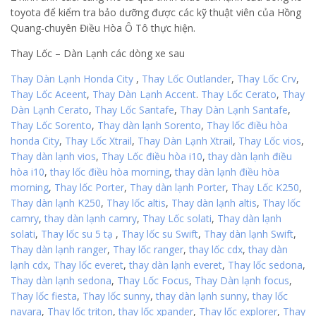
toyota để kiểm tra bảo dưỡng được các kỹ thuật viên của Hồng
Quang-chuyên Điều Hòa Ô Tô thực hiện.
Thay Lốc – Dàn Lạnh các dòng xe sau
Thay Dàn Lạnh Honda City
,
Thay Lốc Outlander
,
Thay Lốc Crv
,
Thay Lốc Aceent
,
Thay Dàn Lạnh Accent
.
Thay Lốc Cerato
,
Thay
Dàn Lạnh Cerato
,
Thay Lốc Santafe
,
Thay Dàn Lạnh Santafe
,
Thay Lốc Sorento
,
Thay dàn lạnh Sorento
,
Thay lốc điều hòa
honda City
,
Thay Lốc Xtrail
,
Thay Dàn Lạnh Xtrail
,
Thay Lốc vios
,
Thay dàn lạnh vios
,
Thay Lốc điều hòa i10
,
thay dàn lạnh điều
hòa i10
,
thay lốc điều hòa morning
,
thay dàn lạnh điều hòa
morning
,
Thay lốc Porter
,
Thay dàn lạnh Porter
,
Thay Lốc K250
,
Thay dàn lạnh K250
,
Thay lốc altis
,
Thay dàn lạnh altis
,
Thay lốc
camry
,
thay dàn lạnh camry
,
Thay Lốc solati
,
Thay dàn lạnh
solati
,
Thay lốc su 5 tạ
,
Thay lốc su Swift
,
Thay dàn lạnh Swift
,
Thay dàn lạnh ranger
,
Thay lốc ranger
,
thay lốc cdx
,
thay dàn
lạnh cdx
,
Thay lốc everet
,
thay dàn lạnh everet
,
Thay lốc sedona
,
Thay dàn lạnh sedona
,
Thay Lốc Focus
,
Thay Dàn lạnh focus
,
Thay lốc fiesta
,
Thay lốc sunny
,
thay dàn lạnh sunny
,
thay lốc
navara
,
Thay lốc triton
,
thay lốc xpander
,
Thay lốc explorer
,
Thay