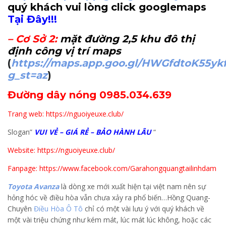
quý khách vui lòng click googlemaps
Tại Đây!!!
–
Cơ Sở 2
:
mặt đường 2,5 khu đô thị
định công vị trí maps
(
https://maps.app.goo.gl/HWGfdtoK55yk
g_st=az
)
Đường dây nóng 0985.034.639
Trang web: https://nguoiyeuxe.club/
Slogan”
VUI VẺ – GIÁ RẺ – BẢO HÀNH LÂU
“
Website: https://nguoiyeuxe.club/
Fanpage: https://www.facebook.com/Garahongquangtailinhdam
Toyota Avanza
là dòng xe mới xuất hiện tại việt nam nên sự
hỏng hóc về điều hòa vẫn chưa xảy ra phổ biến…Hồng Quang-
Chuyên
Điều Hòa Ô Tô
chỉ có một vài lưu ý với quý khách về
một vài triệu chứng như kém mát, lúc mát lúc không, hoặc các