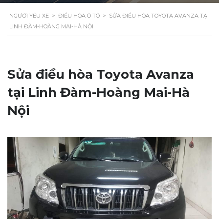
NGƯỜI YÊU XE
>
ĐIỀU HÒA Ô TÔ
>
SỬA ĐIỀU HÒA TOYOTA AVANZA TẠI
LINH ĐÀM-HOÀNG MAI-HÀ NỘI
Sửa điều hòa Toyota Avanza
tại Linh Đàm-Hoàng Mai-Hà
Nội