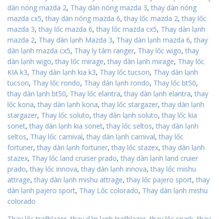
dàn nóng mazda 2
,
Thay dàn nóng mazda 3
,
thay dàn nóng
mazda cx5
,
thay dàn nóng mazda 6
,
thay lốc mazda 2
,
thay lốc
mazda 3
,
thay lốc mazda 6
,
thay lốc mazda cx5
,
Thay dàn lạnh
mazda 2
,
Thay dàn lạnh Mazda 3
,
Thay dàn lạnh mazda 6
,
thay
dàn lạnh mazda cx5
,
Thay ly tâm ranger
,
Thay lốc wigo
,
thay
dàn lạnh wigo
,
thay lốc mirage
,
thay dàn lạnh mirage
,
Thay lốc
KIA k3
,
Thay dàn lạnh kia k3
,
Thay lốc tucson
,
Thay dàn lạnh
tucson
,
Thay lốc rondo
,
Thay dàn lạnh rondo
,
Thay lốc bt50
,
thay dàn lạnh bt50
,
Thay lốc elantra
,
thay dàn lạnh elantra
,
thay
lốc kona
,
thay dàn lạnh kona
,
thay lốc stargazer
,
thay dàn lạnh
stargazer
,
Thay lốc soluto
,
thay dàn lạnh soluto
,
thay lốc kia
sonet
,
thay dàn lạnh kia sonet
,
thay lốc seltos
,
thay dàn lạnh
seltos
,
Thay lốc carnival
,
thay dàn lạnh carnival
,
thay lốc
fortuner
,
thay dàn lạnh fortuner
,
thay lốc stazex
,
thay dàn lạnh
stazex
,
Thay lốc land cruiser prado
,
thay dàn lạnh land cruier
prado
,
thay lốc innova
,
thay dàn lạnh innova
,
thay lốc mishu
attrage
,
thay dàn lạnh mishu attrage
,
thay lốc pajero sport
,
thay
dàn lạnh pajero sport
,
Thay Lốc colorado
,
Thay dàn lạnh mishu
colorado
Thay lốc trailblazer
,
thay dàn lạnh trailblazer
,
thay lốc spark
,
thay