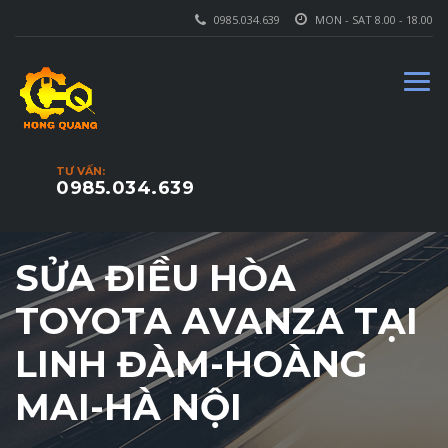
0985.034.639
MON - SAT 8.00 - 18.00
TƯ VẤN:
0985.034.639
SỬA ĐIỀU HÒA
TOYOTA AVANZA TẠI
LINH ĐÀM-HOÀNG
MAI-HÀ NỘI