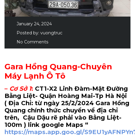
January 24, 2024
Posted by:
vuongtruc
No Comments
Gara Hồng Quang-Chuyên
Máy Lạnh Ô Tô
–
Cơ Sở 1
:
CT1-X2 Linh Đàm-Mặt Đường
Bằng Liệt- Quận Hoàng Mai-Tp Hà Nội
( Địa Chỉ: từ ngày 25/2/2024 Gara Hồng
Quang chính thức chuyển về địa chỉ
trên, Cậu Dậu rẽ phải vào Bằng Liệt-
100m
) link google Maps “
https://maps.app.goo.gl/S9EU1yAFNPY