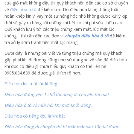
cửa gió mát không đều thì quý khách nên đến các cơ sở chuyên
về
điều hòa ô tô
để kiểm tra.. Do điều hòa là hệ thống tuần
hoàn khép kín vì vậy một sự hỏng hóc nhỏ không được xử lý kịp
thời sẽ gây ra hỏng tới những chi tiết có chi phí sửa chữa cao.
Quý khách lưu ý tới các triệu chứng kém mát, lúc mát lúc
không… thì cần đến các đơn vị
chuyên điều hòa ô tô
để kiểm
tra xử lý sớm tránh tiền mất tật mang.
Dưới đây là những bài viết về từng triệu chứng mà quý khách
gặp phải khi đi đường cũng như sử dụng xe về vấn đề điều hòa.
khi đọc có điều gì chưa hiểu quý khách có thể liên hệ
0985.034.639 để được giải thích rõ hơn.
Điều hòa lúc mát lúc không
Điều hòa đứng yên 1 chỗ thì nóng di chuyển thì mát
Điều hòa ô tô có mùi hôi khi mới khởi động.
Điều hòa có tiếng kêu lạ khi bật
Điều hòa đang di chuyển thì bị mất mát sau 10p lại được