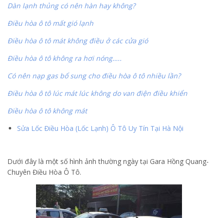
Dàn lạnh thủng có nên hàn hay không?
Điều hòa ô tô mất gió lạnh
Điều hòa ô tô mát không điều ở các cửa gió
Điều hòa ô tô không ra hơi nóng…..
Có nên nạp gas bổ sung cho điều hòa ô tô nhiều lần?
Điều hòa ô tô lúc mát lúc không do van điện điều khiển
Điều hòa ô tô không mát
Sửa Lốc Điều Hòa (Lốc Lạnh) Ô Tô Uy Tín Tại Hà Nội
Dưới đây là một số hình ảnh thường ngày tại Gara Hồng Quang-
Chuyên Điều Hòa Ô Tô.