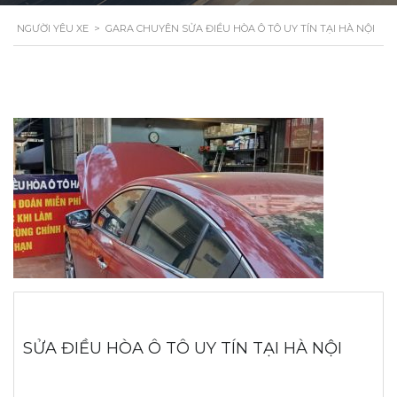
NGƯỜI YÊU XE
>
GARA CHUYÊN SỬA ĐIỀU HÒA Ô TÔ UY TÍN TẠI HÀ NỘI
SỬA ĐIỀU HÒA Ô TÔ UY TÍN TẠI HÀ NỘI