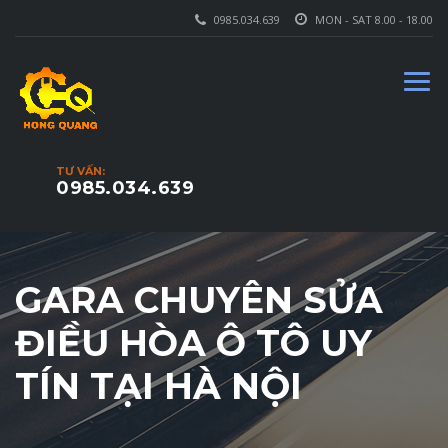
0985.034.639
MON - SAT 8.00 - 18.00
TƯ VẤN:
0985.034.639
GARA CHUYÊN SỬA
ĐIỀU HÒA Ô TÔ UY
TÍN TẠI HÀ NỘI