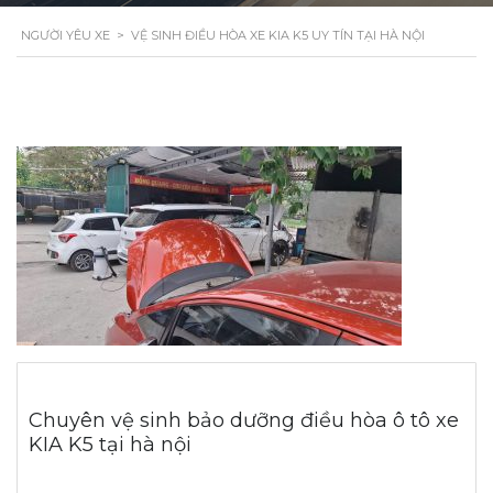
NGƯỜI YÊU XE
>
VỆ SINH ĐIỀU HÒA XE KIA K5 UY TÍN TẠI HÀ NỘI
Chuyên vệ sinh bảo dưỡng điều hòa ô tô xe
KIA K5 tại hà nội