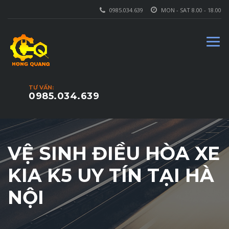
0985.034.639
MON - SAT 8.00 - 18.00
TƯ VẤN:
0985.034.639
VỆ SINH ĐIỀU HÒA XE
KIA K5 UY TÍN TẠI HÀ
NỘI