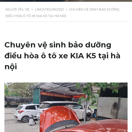
NGƯỜI YÊU XE
>
UNCATEGORIZED
>
CHUYÊN VỆ SINH BẢO DƯỠNG
ĐIỀU HÒA Ô TÔ XE KIA K5 TẠI HÀ NỘI
Chuyên vệ sinh bảo dưỡng
điều hòa ô tô xe KIA K5 tại hà
nội