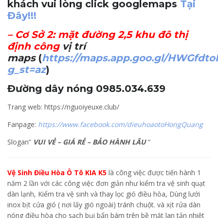
khách vui lòng click googlemaps
Tại
Đây!!!
–
Cơ Sở 2
: mặt đường 2,5 khu đô thị
định công
vị trí
maps
(
https://maps.app.goo.gl/HWGfdt
g_st=az
)
Đường dây nóng 0985.034.639
Trang web: https://nguoiyeuxe.club/
Fanpage:
https://www.facebook.com/dieuhoaotoHongQuang
Slogan”
VUI VẺ – GIÁ RẺ – BẢO HÀNH LÂU
“
Vệ Sinh Điều Hòa Ô Tô KIA K5
là công việc được tiến hành 1
năm 2 lần với các công việc đơn giản như kiểm tra vệ sinh quạt
dàn lạnh, Kiểm tra vệ sinh và thay lọc gió điều hòa, Dùng lưới
inox bịt cửa gió ( nơi lấy gió ngoài) tránh chuột. và xịt rửa dàn
nóng điều hòa cho sạch bụi bẩn bám trên bề mặt lan tản nhiệt