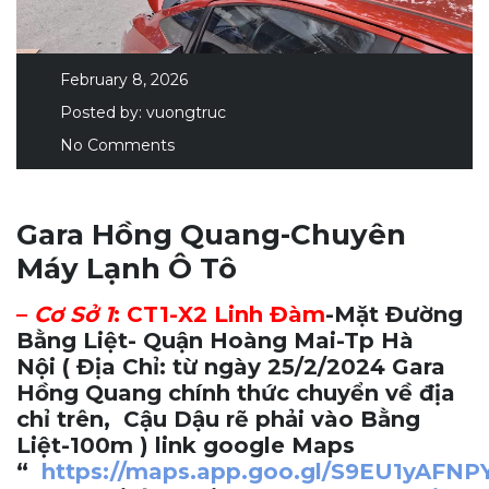
February 8, 2026
Posted by:
vuongtruc
No Comments
Gara Hồng Quang-Chuyên
Máy Lạnh Ô Tô
–
Cơ Sở 1
:
CT1-X2 Linh Đàm
-Mặt Đường
Bằng Liệt- Quận Hoàng Mai-Tp Hà
Nội
( Địa Chỉ: từ ngày 25/2/2024 Gara
Hồng Quang chính thức chuyển về địa
chỉ trên, Cậu Dậu rẽ phải vào Bằng
Liệt-100m ) link google Maps
“
https://maps.app.goo.gl/S9EU1yAFN