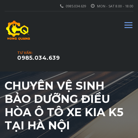
0985.034.639
MON - SAT 8.00 - 18.00
TƯ VẤN:
0985.034.639
CHUYÊN VỆ SINH
BẢO DƯỠNG ĐIỀU
HÒA Ô TÔ XE KIA K5
TẠI HÀ NỘI