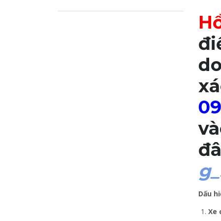
Hồ
đi
do
xá
09
và
đ
g_
Dấu hi
Xe 