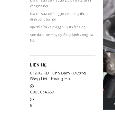
Địa chỉ sửa xe Piaggio Zip uy tín tại định
công hà nội
Địa chỉ sửa xe Piaggio Vespa uy tín tại
định công hà nội
địa chỉ sửa xe piaggio uy tín ở hà nội
Sơn đại tu xe máy uy tín tại Định Công-Hà
Nội
LIÊN HỆ
CT2-X2 KĐT Linh Đàm - Đường
Bằng Liệt - Hoàng Mai
0985.034.639
A
8