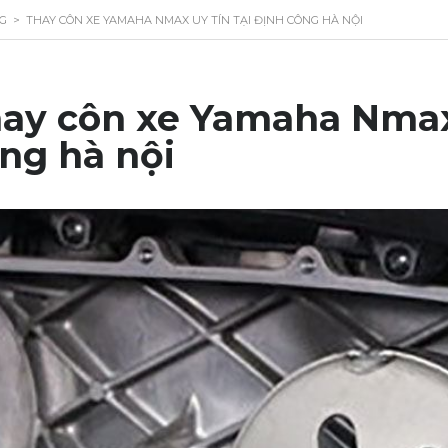
NG
>
THAY CÔN XE YAMAHA NMAX UY TÍN TẠI ĐỊNH CÔNG HÀ NỘI
ay côn xe Yamaha Nmax 
ng hà nội