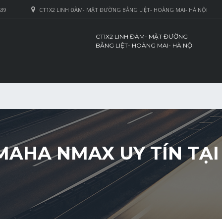
639
CT1X2 LINH ĐÀM- MẶT ĐƯỜNG BẰNG LIỆT- HOÀNG MAI- HÀ NỘI
CT1X2 LINH ĐÀM- MẶT ĐƯỜNG
BẰNG LIỆT- HOÀNG MAI- HÀ NỘI
MAHA NMAX UY TÍN TẠI