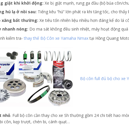
g giật khi khởi động:
Xe bị giật mạnh, rung ga đầu (bộ búa côn/ch
ng hú lạ ở nồi sau:
Tiếng kêu “hú” lớn phát ra khi tăng tốc, cho thấ
 xăng bất thường:
Xe tiêu tốn nhiên liệu nhiều hơn đáng kể do lá 
 nhanh nóng:
Do ma sát không đều sinh nhiệt, máy hoạt động quá 
ình kiểm tra-
thay thế Bộ Côn xe Yamaha Nmax
tại Hồng Quang Motor
Bộ côn full đủ bộ cho x
ết nhỏ
. Full bộ côn cần thay cho xe Sh thường gồm 24 chi tiết hao m
bi côn, kẹp trượt, chén bi, cánh quạt…