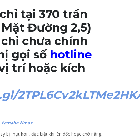
chỉ tại 370 trần
 Mặt Đường 2,5)
chỉ chưa chính
ị gọi số
hotline
ị trí hoặc kích
o.gl/2TPL6Cv2kLTMe2HK
e Yamaha Nmax
 bị “hụt hơi”, đặc biệt khi lên dốc hoặc chở nặng.