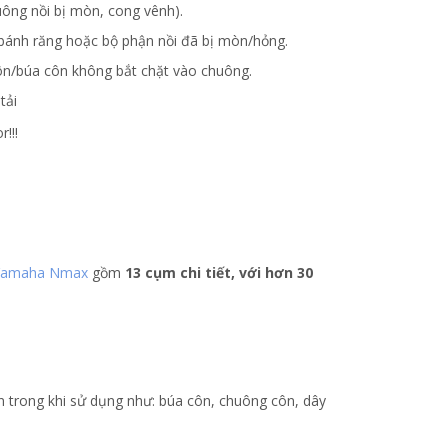
uông nồi bị mòn, cong vênh).
y bánh răng hoặc bộ phận nồi đã bị mòn/hỏng.
côn/búa côn không bắt chặt vào chuông.
tải
!!!
e Yamaha Nmax
gồm
13 cụm chi tiết, với hơn 30
òn trong khi sử dụng như: búa côn, chuông côn, dây