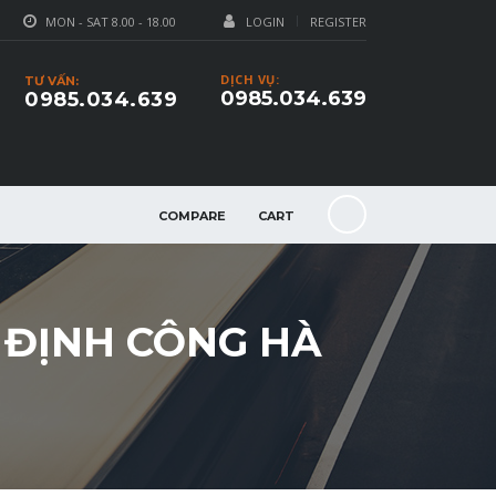
MON - SAT 8.00 - 18.00
LOGIN
REGISTER
DỊCH VỤ:
TƯ VẤN:
0985.034.639
0985.034.639
COMPARE
CART
 ĐỊNH CÔNG HÀ