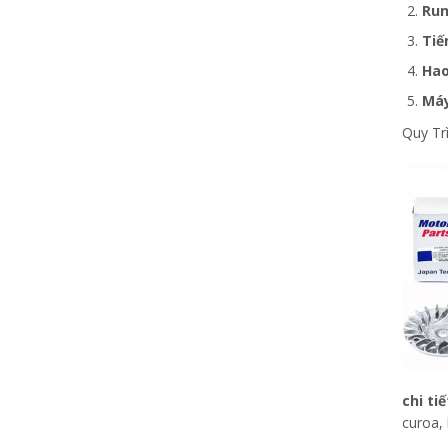
Run
Tiế
Hao
Máy
Quy Tr
chi ti
curoa, 