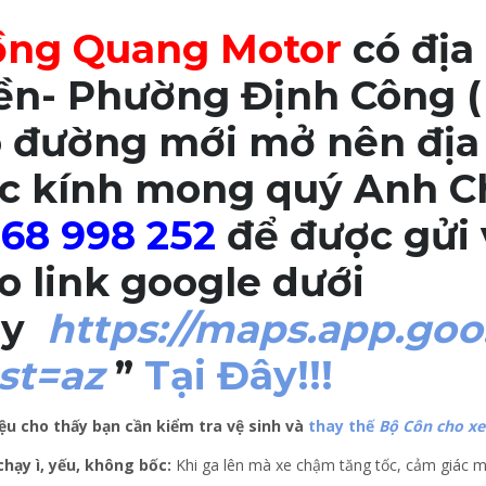
ng Quang Motor
có địa 
ền- Phường Định Công (
 đường mới mở nên địa 
c kính mong quý Anh Ch
68 998 252
để được gửi v
o link google dưới
ây
https://maps.app.go
st=az
”
Tại Đây!!!
ệu cho thấy bạn cần kiểm tra vệ sinh và
thay thế
Bộ Côn cho x
chạy ì, yếu, không bốc:
Khi ga lên mà xe chậm tăng tốc, cảm giác máy