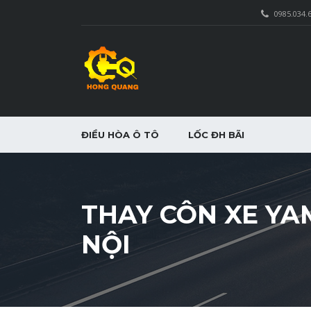
0985.034.
ĐIỀU HÒA Ô TÔ
LỐC ĐH BÃI
THAY CÔN XE YA
NỘI