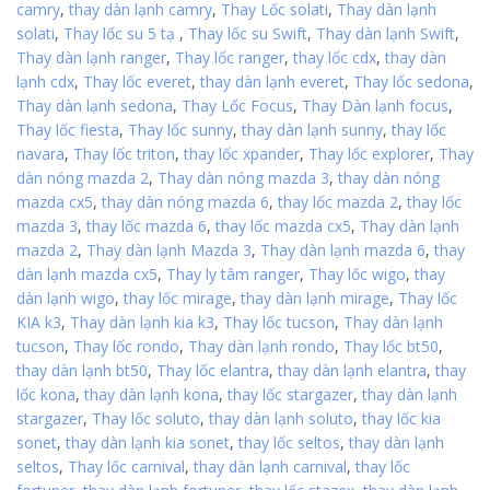
camry
,
thay dàn lạnh camry
,
Thay Lốc solati
,
Thay dàn lạnh
solati
,
Thay lốc su 5 tạ
,
Thay lốc su Swift
,
Thay dàn lạnh Swift
,
Thay dàn lạnh ranger
,
Thay lốc ranger
,
thay lốc cdx
,
thay dàn
lạnh cdx
,
Thay lốc everet
,
thay dàn lạnh everet
,
Thay lốc sedona
,
Thay dàn lạnh sedona
,
Thay Lốc Focus
,
Thay Dàn lạnh focus
,
Thay lốc fiesta
,
Thay lốc sunny
,
thay dàn lạnh sunny
,
thay lốc
navara
,
Thay lốc triton
,
thay lốc xpander
,
Thay lốc explorer
,
Thay
dàn nóng mazda 2
,
Thay dàn nóng mazda 3
,
thay dàn nóng
mazda cx5
,
thay dàn nóng mazda 6
,
thay lốc mazda 2
,
thay lốc
mazda 3
,
thay lốc mazda 6
,
thay lốc mazda cx5
,
Thay dàn lạnh
mazda 2
,
Thay dàn lạnh Mazda 3
,
Thay dàn lạnh mazda 6
,
thay
dàn lạnh mazda cx5
,
Thay ly tâm ranger
,
Thay lốc wigo
,
thay
dàn lạnh wigo
,
thay lốc mirage
,
thay dàn lạnh mirage
,
Thay lốc
KIA k3
,
Thay dàn lạnh kia k3
,
Thay lốc tucson
,
Thay dàn lạnh
tucson
,
Thay lốc rondo
,
Thay dàn lạnh rondo
,
Thay lốc bt50
,
thay dàn lạnh bt50
,
Thay lốc elantra
,
thay dàn lạnh elantra
,
thay
lốc kona
,
thay dàn lạnh kona
,
thay lốc stargazer
,
thay dàn lạnh
stargazer
,
Thay lốc soluto
,
thay dàn lạnh soluto
,
thay lốc kia
sonet
,
thay dàn lạnh kia sonet
,
thay lốc seltos
,
thay dàn lạnh
seltos
,
Thay lốc carnival
,
thay dàn lạnh carnival
,
thay lốc