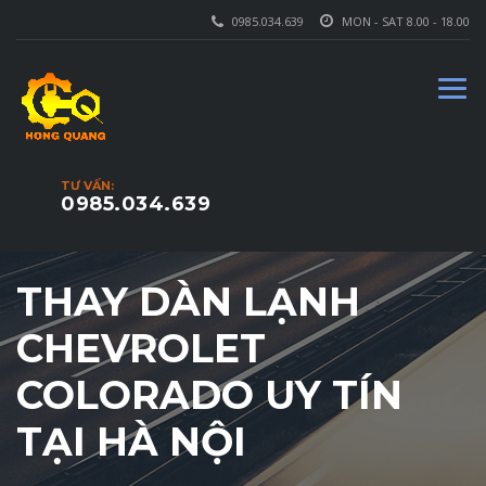
0985.034.639
MON - SAT 8.00 - 18.00
TƯ VẤN:
0985.034.639
THAY DÀN LẠNH
CHEVROLET
COLORADO UY TÍN
TẠI HÀ NỘI