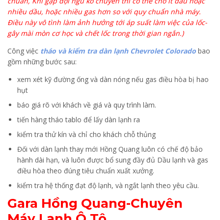
chuẩn, Khi gặp đội ngũ ko chuyên thì có thể cho ít dầu hoặc
nhiều dầu, hoặc nhiều gas hơn so với quy chuẩn nhà máy.
Điều này vô tình làm ảnh hưởng tới áp suất làm việc của lốc-
gây mài mòn cơ học và chết lốc trong thời gian ngắn.)
Công việc
tháo và kiểm tra dàn lạnh Chevrolet Colorado
bao
gồm những bước sau:
xem xét kỹ đường ống và dàn nóng nếu gas điều hòa bị hao
hụt
báo giá rõ với khách về giá và quy trình làm.
tiến hàng tháo tablo để lấy dàn lạnh ra
kiểm tra thử kín và chỉ cho khách chỗ thủng
Đối với dàn lạnh thay mới Hồng Quang luôn có chế độ bảo
hành dài hạn, và luôn được bổ sung đầy đủ Dầu lạnh và gas
điều hòa theo đúng tiêu chuẩn xuất xưởng.
kiểm tra hệ thống đạt độ lạnh, và ngắt lạnh theo yêu cầu.
Gara Hồng Quang-Chuyên
Máy Lạnh Ô Tô