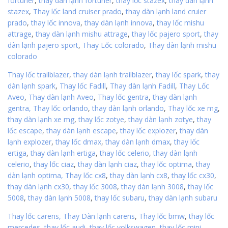
fortuner
,
thay dàn lạnh fortuner
,
thay lốc stazex
,
thay dàn lạnh
stazex
,
Thay lốc land cruiser prado
,
thay dàn lạnh land cruier
prado
,
thay lốc innova
,
thay dàn lạnh innova
,
thay lốc mishu
attrage
,
thay dàn lạnh mishu attrage
,
thay lốc pajero sport
,
thay
dàn lạnh pajero sport
,
Thay Lốc colorado
,
Thay dàn lạnh mishu
colorado
Thay lốc trailblazer
,
thay dàn lạnh trailblazer
,
thay lốc spark
,
thay
dàn lạnh spark
,
Thay lốc Fadill
,
Thay dàn lạnh Fadill
,
Thay Lốc
Aveo
,
Thay dàn lạnh Aveo
,
Thay lốc gentra
,
thay dàn lạnh
gentra,
Thay lốc orlando
,
thay dàn lạnh orlando
,
Thay lốc xe mg
,
thay dàn lạnh xe mg
,
thay lốc zotye
,
thay dàn lạnh zotye
,
thay
lốc escape
,
thay dàn lạnh escape
,
thay lốc explozer
,
thay dàn
lạnh explozer
,
thay lốc dmax
,
thay dàn lạnh dmax
,
thay lốc
ertiga
,
thay dàn lạnh ertiga
,
thay lốc celerio
,
thay dàn lạnh
celerio
,
thay lốc ciaz
,
thay dàn lạnh ciaz
,
thay lốc optima
,
thay
dàn lạnh optima,
Thay lốc cx8
,
thay dàn lạnh cx8
,
thay lốc cx30
,
thay dàn lạnh cx30
,
thay lốc 3008
,
thay dàn lạnh 3008
,
thay lốc
5008
,
thay dàn lạnh 5008
,
thay lốc subaru
,
thay dàn lạnh subaru
Thay lốc carens,
Thay Dàn lạnh carens
,
Thay lốc bmw
,
thay lốc
mercedes
,
thay lốc audi
,
thay lốc volkswagen
,
thay lốc mini