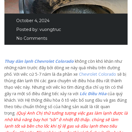
October 4, 2024
Posted by:
vuongtruc
No Comments
Thay dàn lạnh Chevrolet Colorado
không còn khó khăn như
những năm trước đây bởi dòng xe này quá nhiều trên đường
phố. Với viêc cứ 5-7 năm là đa phần xe
Chevrolet Colorado
sẽ bị
thủng dàn lạnh thì các gara chuyên về điều hòa đều rất thành
thạo việc này. Nhưng với viêc ko tìm đúng địa chỉ uy tín có thể
gây ra một số điều đáng tiếc xảy ra với
Lốc Điều Hòa
của quý
khách. Với Hệ thống điều hòa ô tô việc bổ sung dầu và gas đúng
theo tiêu chuẩn thông số của hãng sản xuất là rất quan
trọng.
(Quý Anh Chị thử tưởng tượng việc gas làm lạnh được là
nhờ khả năng bay hơi “sôi” ở nhiệt độ thấp. chúng sẽ làm
lạnh tốt và bền cho lốc khi tỷ lệ gas và dầu lạnh theo tiêu