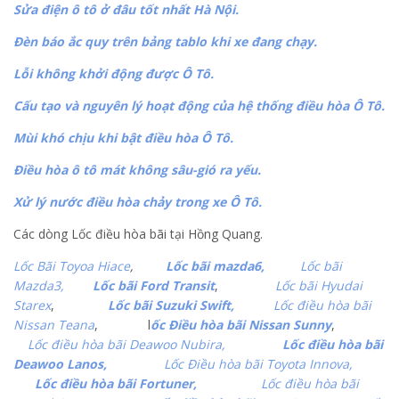
Sửa điện ô tô ở đâu tốt nhất Hà Nội.
Đèn báo ắc quy trên bảng tablo khi xe đang chạy.
Lỗi không khởi động được Ô Tô.
Cấu tạo và nguyên lý hoạt động của hệ thống điều hòa Ô Tô.
Mùi khó chịu khi bật điều hòa Ô Tô.
Điều hòa ô tô mát không sâu-gió ra yếu.
Xử lý nước điều hòa chảy trong xe Ô Tô.
Các dòng Lốc điều hòa bãi tại Hồng Quang.
Lốc Bãi Toyoa Hiace
,
Lốc bãi mazda6,
Lốc bãi
Mazda3,
Lốc bãi Ford Transit
,
Lốc bãi Hyudai
Starex
,
Lốc bãi Suzuki Swift,
Lốc điều hòa bãi
Nissan Teana
, l
ốc Điều hòa bãi Nissan Sunny
,
Lốc điều hòa bãi Deawoo Nubira,
Lốc điều hòa bãi
Deawoo Lanos,
Lốc Điều hòa bãi Toyota Innova,
Lốc điều hòa bãi Fortuner,
Lốc điều hòa bãi