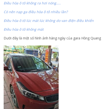
Điều hòa ô tô không ra hơi nóng…..
Có nên nạp ga điều hòa ô tô nhiều lần?
Điều hòa ô tô lúc mát lúc không do van điện điều khiển
Điều hòa ô tô không mát
Dưới đây là một số hình ảnh hàng ngày của gara Hồng Quang