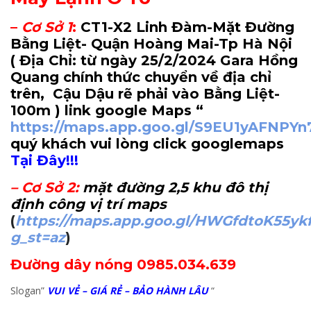
–
Cơ Sở 1
:
CT1-X2 Linh Đàm-Mặt Đường
Bằng Liệt- Quận Hoàng Mai-Tp Hà Nội
( Địa Chỉ: từ ngày 25/2/2024 Gara Hồng
Quang chính thức chuyển về địa chỉ
trên, Cậu Dậu rẽ phải vào Bằng Liệt-
100m
) link google Maps “
https://maps.app.goo.gl/S9EU1yAFNPY
quý khách vui lòng click googlemaps
Tại Đây!!!
–
Cơ Sở 2
:
mặt đường 2,5 khu đô thị
định công vị trí maps
(
https://maps.app.goo.gl/HWGfdtoK55yk
g_st=az
)
Đường dây nóng 0985.034.639
Slogan”
VUI VẺ – GIÁ RẺ – BẢO HÀNH LÂU
“