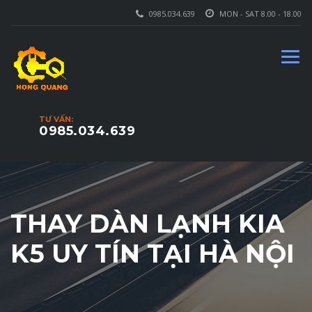
0985.034.639
MON - SAT 8.00 - 18.00
TƯ VẤN:
0985.034.639
THAY DÀN LẠNH KIA
K5 UY TÍN TẠI HÀ NỘI