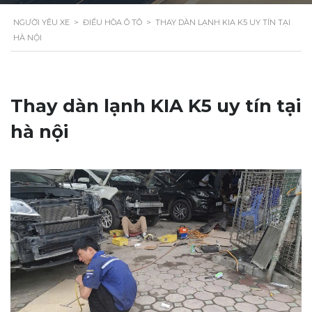
NGƯỜI YÊU XE
>
ĐIỀU HÒA Ô TÔ
>
THAY DÀN LẠNH KIA K5 UY TÍN TẠI
HÀ NỘI
Thay dàn lạnh KIA K5 uy tín tại
hà nội