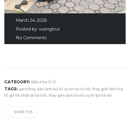
March 24, 2026
Posted by:
vuongtruc
No Comments
CATEGORY:
Điều Hòa Ô Tô
TAGS:
gara thay dàn lạnh kia k5 uy tín tại hà nội
,
thay giàn lạnh kia
k5 giá tốt nhất tại hà nội\
,
thay giàn lạnh kia k5 uy tín tại hà nội
SHARE THIS