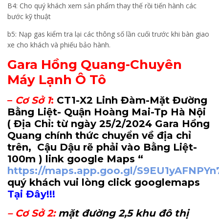
B4: Cho quý khách xem sản phẩm thay thế rồi tiến hành các
bước kỹ thuật
b5: Nạp gas kiểm tra lại các thông số lần cuối trước khi bàn giao
xe cho khách và phiếu bảo hành.
Gara Hồng Quang-Chuyên
Máy Lạnh Ô Tô
–
Cơ Sở 1
:
CT1-X2 Linh Đàm-Mặt Đường
Bằng Liệt- Quận Hoàng Mai-Tp Hà Nội
( Địa Chỉ: từ ngày 25/2/2024 Gara Hồng
Quang chính thức chuyển về địa chỉ
trên, Cậu Dậu rẽ phải vào Bằng Liệt-
100m
) link google Maps “
https://maps.app.goo.gl/S9EU1yAFNPY
quý khách vui lòng click googlemaps
Tại Đây!!!
–
Cơ Sở 2
:
mặt đường 2,5 khu đô thị