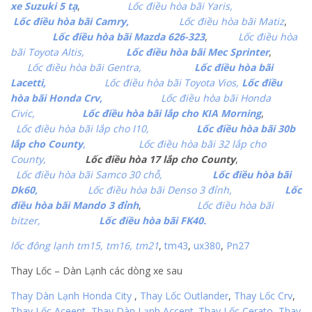
xe Suzuki 5 tạ
,
Lốc điều hòa bãi Yaris,
Lốc điều hòa bãi Camry,
Lốc điều hòa bãi Matiz
,
Lốc điều hòa bãi Mazda 626-323
,
Lốc điều hòa
bãi Toyota Altis,
Lốc điều hòa bãi Mec Sprinter
,
Lốc điều hòa bãi Gentra,
Lốc điều hòa bãi
Lacetti,
Lốc điều hòa bãi Toyota Vios,
Lốc điều
hòa bãi Honda Crv,
Lốc điều hòa bãi Honda
Civic,
Lốc điều hòa bãi lắp cho KIA Morning
,
Lốc điều hòa bãi lắp cho I10,
Lốc điều hòa bãi 30b
lắp cho County
,
Lốc điều hòa bãi 32 lắp cho
County,
Lốc điều hòa 17 lắp cho County
,
Lốc điều hòa bãi Samco 30 chỗ,
Lốc điều hòa bãi
Dk60,
Lốc điều hòa bãi Denso 3 đỉnh,
Lốc
điều hòa bãi Mando 3 đỉnh
,
Lốc điều hòa bãi
bitzer,
Lốc điều hòa bãi FK40.
lốc đông lạnh tm15, tm16,
tm21
,
tm43
,
ux380
,
Pn27
Thay Lốc – Dàn Lạnh các dòng xe sau
Thay Dàn Lạnh Honda City
,
Thay Lốc Outlander
,
Thay Lốc Crv
,
Thay Lốc Aceent
,
Thay Dàn Lạnh Accent
.
Thay Lốc Cerato
,
Thay