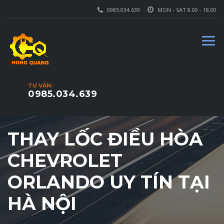
0985.034.639
MON - SAT 8.00 - 18.00
TƯ VẤN:
0985.034.639
THAY LỐC ĐIỀU HÒA
CHEVROLET
ORLANDO UY TÍN TẠI
HÀ NỘI