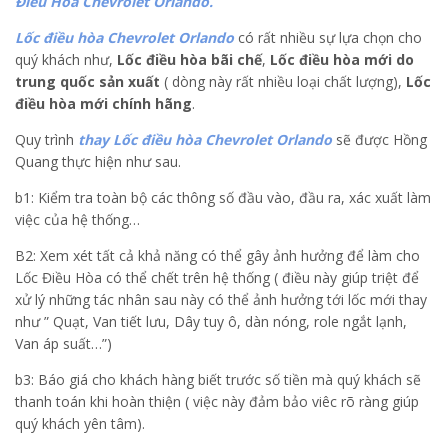
Điều Hòa Chevrolet Orlando.
Lốc điều hòa Chevrolet Orlando
có rất nhiều sự lựa chọn cho
quý khách như,
Lốc điều hòa bãi chế
,
Lốc điều hòa mới do
trung quốc sản xuất
( dòng này rất nhiều loại chất lượng),
Lốc
điều hòa mới chính hãng
.
Quy trình
thay Lốc điều hòa Chevrolet Orlando
sẽ được Hồng
Quang thực hiện như sau.
b1: Kiểm tra toàn bộ các thông số đầu vào, đầu ra, xác xuất làm
việc của hệ thống…
B2: Xem xét tất cả khả năng có thể gây ảnh hưởng để làm cho
Lốc Điều Hòa có thể chết trên hệ thống ( điều này giúp triệt để
xử lý những tác nhân sau này có thể ảnh hưởng tới lốc mới thay
như ” Quạt, Van tiết lưu, Dây tuy ô, dàn nóng, role ngắt lạnh,
Van áp suất…”)
b3: Báo giá cho khách hàng biết trước số tiền mà quý khách sẽ
thanh toán khi hoàn thiện ( việc này đảm bảo viêc rõ ràng giúp
quý khách yên tâm).