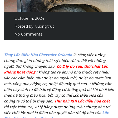
October 4, 2024
Posted by:
vuongtruc
No Comments
Thay Lốc Điều Hòa Chevrolet Orlando
là
công việc tưởng
chừng đơn giản nhưng thật sự nhiều rủi ro đối với những
người thợ không chuyên sâu.
Có 2 lý do sau: thứ nhất Lốc
không hoạt động
( không tạo ra áp) nó phụ thuốc rất nhiều
vào các cảm biến như nhiệt độ ngoài trời, nhiệt độ nước làm
mát, vòng quay động cơ, nhiệt độ máy quá cao…( Những cảm
biến này sinh ra để bảo vệ động cơ không quá tải khi phải kéo
theo hệ thống điều hòa, bởi vậy có thể Lốc Điều Hòa của
chúng ta có thể bị thay oan.
Thứ hai: KHi Lốc điều hòa chết
thì việc kiểm tra, xử lý bằng được những triệu chứng dẫn tới
viêc chết lốc mới là điểm tiên quyết dẫn tới độ bền
của
Lốc