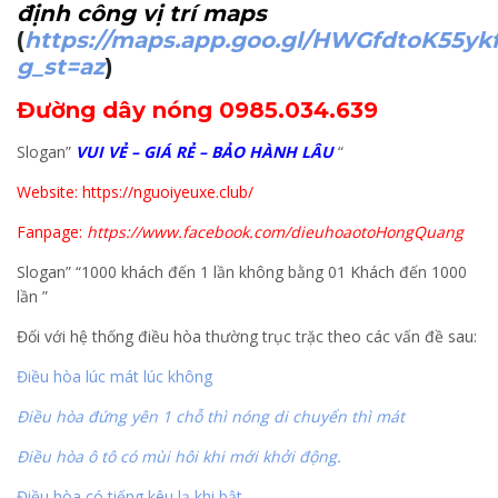
định công vị trí maps
(
https://maps.app.goo.gl/HWGfdtoK55yk
g_st=az
)
Đường dây nóng 0985.034.639
Slogan”
VUI VẺ – GIÁ RẺ – BẢO HÀNH LÂU
“
Website: https://nguoiyeuxe.club/
Fanpage:
https://www.facebook.com/dieuhoaotoHongQuang
Slogan” “1000 khách đến 1 lần không bằng 01 Khách đến 1000
lần ”
Đối với hệ thống điều hòa thường trục trặc theo các vấn đề sau:
Điều hòa lúc mát lúc không
Điều hòa đứng yên 1 chỗ thì nóng di chuyển thì mát
Điều hòa ô tô có mùi hôi khi mới khởi động.
Điều hòa có tiếng kêu lạ khi bật