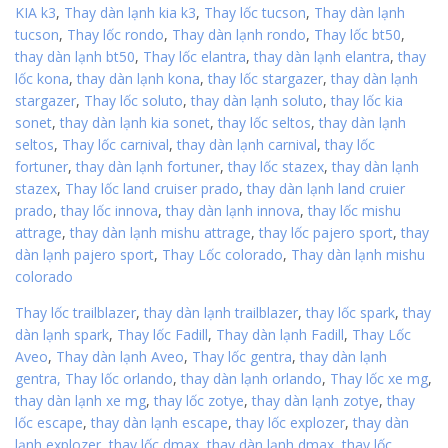
KIA k3
,
Thay dàn lạnh kia k3
,
Thay lốc tucson
,
Thay dàn lạnh
tucson
,
Thay lốc rondo
,
Thay dàn lạnh rondo
,
Thay lốc bt50
,
thay dàn lạnh bt50
,
Thay lốc elantra
,
thay dàn lạnh elantra
,
thay
lốc kona
,
thay dàn lạnh kona
,
thay lốc stargazer
,
thay dàn lạnh
stargazer
,
Thay lốc soluto
,
thay dàn lạnh soluto
,
thay lốc kia
sonet
,
thay dàn lạnh kia sonet
,
thay lốc seltos
,
thay dàn lạnh
seltos
,
Thay lốc carnival
,
thay dàn lạnh carnival
,
thay lốc
fortuner
,
thay dàn lạnh fortuner
,
thay lốc stazex
,
thay dàn lạnh
stazex
,
Thay lốc land cruiser prado
,
thay dàn lạnh land cruier
prado
,
thay lốc innova
,
thay dàn lạnh innova
,
thay lốc mishu
attrage
,
thay dàn lạnh mishu attrage
,
thay lốc pajero sport
,
thay
dàn lạnh pajero sport
,
Thay Lốc colorado
,
Thay dàn lạnh mishu
colorado
Thay lốc trailblazer
,
thay dàn lạnh trailblazer
,
thay lốc spark
,
thay
dàn lạnh spark
,
Thay lốc Fadill
,
Thay dàn lạnh Fadill
,
Thay Lốc
Aveo
,
Thay dàn lạnh Aveo
,
Thay lốc gentra
,
thay dàn lạnh
gentra,
Thay lốc orlando
,
thay dàn lạnh orlando
,
Thay lốc xe mg
,
thay dàn lạnh xe mg
,
thay lốc zotye
,
thay dàn lạnh zotye
,
thay
lốc escape
,
thay dàn lạnh escape
,
thay lốc explozer
,
thay dàn
lạnh explozer
,
thay lốc dmax
,
thay dàn lạnh dmax
,
thay lốc