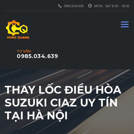
0985.034.639
MON - SAT 8.00 - 18.00
TƯ VẤN:
0985.034.639
THAY LỐC ĐIỀU HÒA
SUZUKI CIAZ UY TÍN
TẠI HÀ NỘI