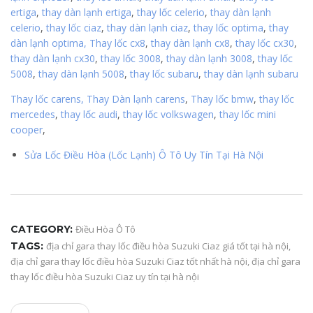
ertiga
,
thay dàn lạnh ertiga
,
thay lốc celerio
,
thay dàn lạnh
celerio
,
thay lốc ciaz
,
thay dàn lạnh ciaz
,
thay lốc optima
,
thay
dàn lạnh optima,
Thay lốc cx8
,
thay dàn lạnh cx8
,
thay lốc cx30
,
thay dàn lạnh cx30
,
thay lốc 3008
,
thay dàn lạnh 3008
,
thay lốc
5008
,
thay dàn lạnh 5008
,
thay lốc subaru
,
thay dàn lạnh subaru
Thay lốc carens,
Thay Dàn lạnh carens
,
Thay lốc bmw
,
thay lốc
mercedes
,
thay lốc audi
,
thay lốc volkswagen
,
thay lốc mini
cooper
,
Sửa Lốc Điều Hòa (Lốc Lạnh) Ô Tô Uy Tín Tại Hà Nội
CATEGORY:
Điều Hòa Ô Tô
TAGS:
địa chỉ gara thay lốc điều hòa Suzuki Ciaz giá tốt tại hà nội
,
địa chỉ gara thay lốc điều hòa Suzuki Ciaz tốt nhất hà nội
,
địa chỉ gara
thay lốc điều hòa Suzuki Ciaz uy tín tại hà nội