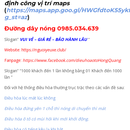
định công vị trí maps
(
https://maps.app.goo.gl/HWGfdtoK55yk
g_st=az
)
Đường dây nóng 0985.034.639
Slogan”
VUI VẺ – GIÁ RẺ – BẢO HÀNH LÂU
“
Website: https://nguoiyeuxe.club/
Fanpage:
https://www.facebook.com/dieuhoaotoHongQuang
Slogan” “1000 khách đến 1 lần không bằng 01 Khách đến 1000
lần ”
Đối với hệ thống điều hòa thường trục trặc theo các vấn đề sau:
Điều hòa lúc mát lúc không
Điều hòa đứng yên 1 chỗ thì nóng di chuyển thì mát
Điều hòa ô tô có mùi hôi khi mới khởi động.
Điều hòa có tiếng kêu lạ khi bật