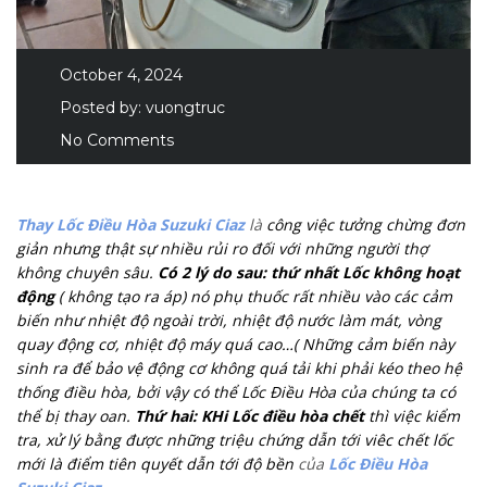
October 4, 2024
Posted by:
vuongtruc
No Comments
Thay Lốc Điều Hòa Suzuki Ciaz
là
công việc tưởng chừng đơn
giản nhưng thật sự nhiều rủi ro đối với những người thợ
không chuyên sâu.
Có 2 lý do sau: thứ nhất Lốc không hoạt
động
( không tạo ra áp) nó phụ thuốc rất nhiều vào các cảm
biến như nhiệt độ ngoài trời, nhiệt độ nước làm mát, vòng
quay động cơ, nhiệt độ máy quá cao…( Những cảm biến này
sinh ra để bảo vệ động cơ không quá tải khi phải kéo theo hệ
thống điều hòa, bởi vậy có thể Lốc Điều Hòa của chúng ta có
thể bị thay oan.
Thứ hai: KHi Lốc điều hòa chết
thì việc kiểm
tra, xử lý bằng được những triệu chứng dẫn tới viêc chết lốc
mới là điểm tiên quyết dẫn tới độ bền
của
Lốc Điều Hòa