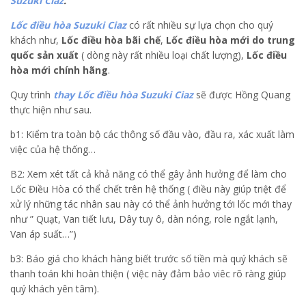
Suzuki Ciaz
.
Lốc điều hòa Suzuki Ciaz
có rất nhiều sự lựa chọn cho quý
khách như,
Lốc điều hòa bãi chế
,
Lốc điều hòa mới do trung
quốc sản xuất
( dòng này rất nhiều loại chất lượng),
Lốc điều
hòa mới chính hãng
.
Quy trình
thay Lốc điều hòa Suzuki Ciaz
sẽ được Hồng Quang
thực hiện như sau.
b1: Kiểm tra toàn bộ các thông số đầu vào, đầu ra, xác xuất làm
việc của hệ thống…
B2: Xem xét tất cả khả năng có thể gây ảnh hưởng để làm cho
Lốc Điều Hòa có thể chết trên hệ thống ( điều này giúp triệt để
xử lý những tác nhân sau này có thể ảnh hưởng tới lốc mới thay
như ” Quạt, Van tiết lưu, Dây tuy ô, dàn nóng, role ngắt lạnh,
Van áp suất…”)
b3: Báo giá cho khách hàng biết trước số tiền mà quý khách sẽ
thanh toán khi hoàn thiện ( việc này đảm bảo viêc rõ ràng giúp
quý khách yên tâm).