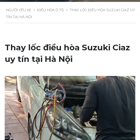
NGƯỜI YÊU XE
>
ĐIỀU HÒA Ô TÔ
>
THAY LỐC ĐIỀU HÒA SUZUKI CIAZ UY
TÍN TẠI HÀ NỘI
Thay lốc điều hòa Suzuki Ciaz
uy tín tại Hà Nội