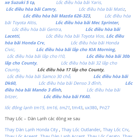
xe Suzuki 5 tạ
,
Lốc điều hòa bãi Yaris,
Lốc điều hòa bãi Camry,
Lốc điều hòa bãi Matiz
,
Lốc điều hòa bãi Mazda 626-323
,
Lốc điều hòa
bãi Toyota Altis,
Lốc điều hòa bãi Mec Sprinter
,
Lốc điều hòa bãi Gentra,
Lốc điều hòa bãi
Lacetti,
Lốc điều hòa bãi Toyota Vios,
Lốc điều
hòa bãi Honda Crv,
Lốc điều hòa bãi Honda
Civic,
Lốc điều hòa bãi lắp cho KIA Morning
,
Lốc điều hòa bãi lắp cho I10,
Lốc điều hòa bãi 30b
lắp cho County
,
Lốc điều hòa bãi 32 lắp cho
County,
Lốc điều hòa 17 lắp cho County
,
Lốc điều hòa bãi Samco 30 chỗ,
Lốc điều hòa bãi
Dk60,
Lốc điều hòa bãi Denso 3 đỉnh,
Lốc
điều hòa bãi Mando 3 đỉnh
,
Lốc điều hòa bãi
bitzer,
Lốc điều hòa bãi FK40.
lốc đông lạnh tm15, tm16,
tm21
,
tm43
,
ux380
,
Pn27
Thay Lốc – Dàn Lạnh các dòng xe sau
Thay Dàn Lạnh Honda City
,
Thay Lốc Outlander
,
Thay Lốc Crv
,
Thay Lốc Aceent
,
Thay Dàn Lạnh Accent
.
Thay Lốc Cerato
,
Thay