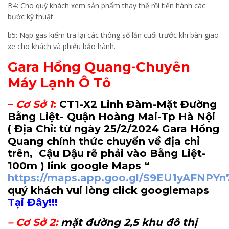
B4: Cho quý khách xem sản phẩm thay thế rồi tiến hành các
bước kỹ thuật
b5: Nạp gas kiểm tra lại các thông số lần cuối trước khi bàn giao
xe cho khách và phiếu bảo hành.
Gara Hồng Quang-Chuyên
Máy Lạnh Ô Tô
–
Cơ Sở 1
:
CT1-X2 Linh Đàm-Mặt Đường
Bằng Liệt- Quận Hoàng Mai-Tp Hà Nội
( Địa Chỉ: từ ngày 25/2/2024 Gara Hồng
Quang chính thức chuyển về địa chỉ
trên, Cậu Dậu rẽ phải vào Bằng Liệt-
100m
) link google Maps “
https://maps.app.goo.gl/S9EU1yAFNPY
quý khách vui lòng click googlemaps
Tại Đây!!!
–
Cơ Sở 2
:
mặt đường 2,5 khu đô thị