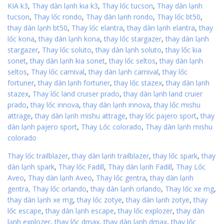
KIA k3
,
Thay dàn lạnh kia k3
,
Thay lốc tucson
,
Thay dàn lạnh
tucson
,
Thay lốc rondo
,
Thay dàn lạnh rondo
,
Thay lốc bt50
,
thay dàn lạnh bt50
,
Thay lốc elantra
,
thay dàn lạnh elantra
,
thay
lốc kona
,
thay dàn lạnh kona
,
thay lốc stargazer
,
thay dàn lạnh
stargazer
,
Thay lốc soluto
,
thay dàn lạnh soluto
,
thay lốc kia
sonet
,
thay dàn lạnh kia sonet
,
thay lốc seltos
,
thay dàn lạnh
seltos
,
Thay lốc carnival
,
thay dàn lạnh carnival
,
thay lốc
fortuner
,
thay dàn lạnh fortuner
,
thay lốc stazex
,
thay dàn lạnh
stazex
,
Thay lốc land cruiser prado
,
thay dàn lạnh land cruier
prado
,
thay lốc innova
,
thay dàn lạnh innova
,
thay lốc mishu
attrage
,
thay dàn lạnh mishu attrage
,
thay lốc pajero sport
,
thay
dàn lạnh pajero sport
,
Thay Lốc colorado
,
Thay dàn lạnh mishu
colorado
Thay lốc trailblazer
,
thay dàn lạnh trailblazer
,
thay lốc spark
,
thay
dàn lạnh spark
,
Thay lốc Fadill
,
Thay dàn lạnh Fadill
,
Thay Lốc
Aveo
,
Thay dàn lạnh Aveo
,
Thay lốc gentra
,
thay dàn lạnh
gentra,
Thay lốc orlando
,
thay dàn lạnh orlando
,
Thay lốc xe mg
,
thay dàn lạnh xe mg
,
thay lốc zotye
,
thay dàn lạnh zotye
,
thay
lốc escape
,
thay dàn lạnh escape
,
thay lốc explozer
,
thay dàn
lạnh explozer
,
thay lốc dmax
,
thay dàn lạnh dmax
,
thay lốc