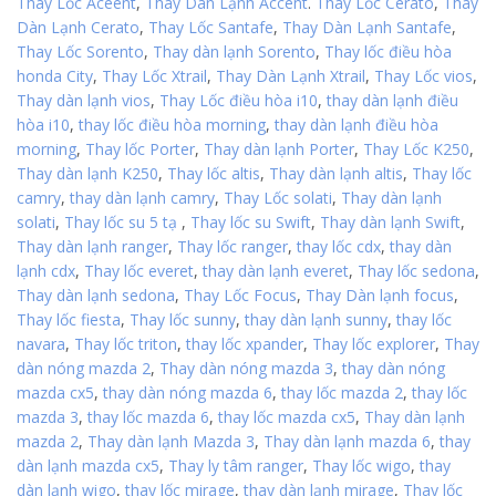
Thay Lốc Aceent
,
Thay Dàn Lạnh Accent
.
Thay Lốc Cerato
,
Thay
Dàn Lạnh Cerato
,
Thay Lốc Santafe
,
Thay Dàn Lạnh Santafe
,
Thay Lốc Sorento
,
Thay dàn lạnh Sorento
,
Thay lốc điều hòa
honda City
,
Thay Lốc Xtrail
,
Thay Dàn Lạnh Xtrail
,
Thay Lốc vios
,
Thay dàn lạnh vios
,
Thay Lốc điều hòa i10
,
thay dàn lạnh điều
hòa i10
,
thay lốc điều hòa morning
,
thay dàn lạnh điều hòa
morning
,
Thay lốc Porter
,
Thay dàn lạnh Porter
,
Thay Lốc K250
,
Thay dàn lạnh K250
,
Thay lốc altis
,
Thay dàn lạnh altis
,
Thay lốc
camry
,
thay dàn lạnh camry
,
Thay Lốc solati
,
Thay dàn lạnh
solati
,
Thay lốc su 5 tạ
,
Thay lốc su Swift
,
Thay dàn lạnh Swift
,
Thay dàn lạnh ranger
,
Thay lốc ranger
,
thay lốc cdx
,
thay dàn
lạnh cdx
,
Thay lốc everet
,
thay dàn lạnh everet
,
Thay lốc sedona
,
Thay dàn lạnh sedona
,
Thay Lốc Focus
,
Thay Dàn lạnh focus
,
Thay lốc fiesta
,
Thay lốc sunny
,
thay dàn lạnh sunny
,
thay lốc
navara
,
Thay lốc triton
,
thay lốc xpander
,
Thay lốc explorer
,
Thay
dàn nóng mazda 2
,
Thay dàn nóng mazda 3
,
thay dàn nóng
mazda cx5
,
thay dàn nóng mazda 6
,
thay lốc mazda 2
,
thay lốc
mazda 3
,
thay lốc mazda 6
,
thay lốc mazda cx5
,
Thay dàn lạnh
mazda 2
,
Thay dàn lạnh Mazda 3
,
Thay dàn lạnh mazda 6
,
thay
dàn lạnh mazda cx5
,
Thay ly tâm ranger
,
Thay lốc wigo
,
thay
dàn lạnh wigo
,
thay lốc mirage
,
thay dàn lạnh mirage
,
Thay lốc