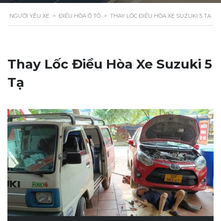
NGƯỜI YÊU XE
>
ĐIỀU HÒA Ô TÔ
>
THAY LỐC ĐIỀU HÒA XE SUZUKI 5 TẠ
Thay Lốc Điều Hòa Xe Suzuki 5
Tạ