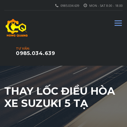
0985.034.639
MON - SAT 8.00 - 18.00
TƯ VẤN:
0985.034.639
THAY LỐC ĐIỀU HÒA
XE SUZUKI 5 TẠ