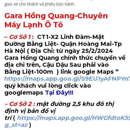
giao xe cho khách và phiếu bảo hành.
Gara Hồng Quang-Chuyên
Máy Lạnh Ô Tô
–
Cơ Sở 1
:
CT1-X2 Linh Đàm-Mặt
Đường Bằng Liệt- Quận Hoàng Mai-Tp
Hà Nội
( Địa Chỉ: từ ngày 25/2/2024
Gara Hồng Quang chính thức chuyển về
địa chỉ trên, Cậu Dậu Sau phải vào
Bằng Liệt-100m
) link google Maps ”
https://maps.app.goo.gl/S9EU1yAFNPY
quý khách vui lòng click vào
googlemaps
Tại Đây!!!
–
Cơ Sở 2
:
mặt đường 2,5 khu đô thị
định vị bản đồ vị
trí
(
https://maps.app.goo.gl/HWGfdtoK5
g_st=az
)