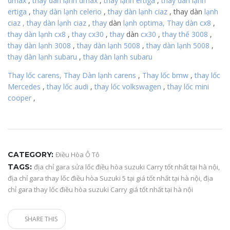
dmax
,
thay dàn lạnh dmax
,
thay lạnh ertiga
,
thay dàn lạnh
ertiga
,
thay dàn lạnh celerio
,
thay dàn lạnh
ciaz
, thay
dàn
lạnh
ciaz , thay dàn lạnh ciaz
,
thay
dàn
lạnh optima,
Thay dàn cx8
,
thay dàn lạnh cx8
,
thay cx30
,
thay
dàn
cx30
,
thay thế 3008
,
thay dàn lạnh 3008
,
thay dàn lạnh 5008
,
thay dàn lạnh 5008
,
thay dàn lạnh subaru
,
thay dàn lạnh subaru
Thay lốc carens,
Thay Dàn lạnh carens
,
Thay lốc bmw
,
thay lốc
Mercedes
,
thay lốc audi
,
thay lốc volkswagen
,
thay lốc mini
cooper
,
CATEGORY:
Điều Hòa Ô Tô
TAGS:
địa chỉ gara sửa lốc điều hòa suzuki Carry tốt nhất tại hà nội
,
địa chỉ gara thay lốc điều hòa Suzuki 5 tại giá tốt nhất tại hà nội
,
địa
chỉ gara thay lốc điều hòa suzuki Carry giá tốt nhất tại hà nội
SHARE THIS