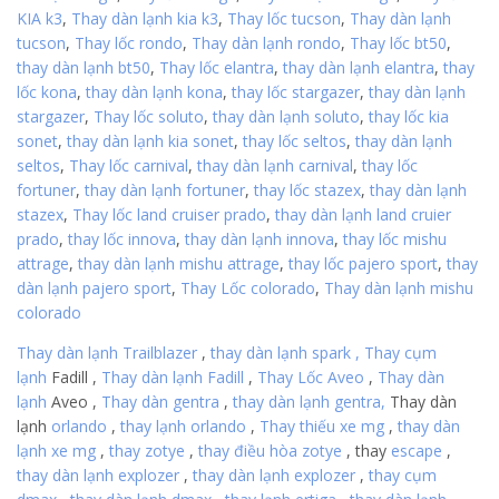
KIA k3
,
Thay dàn lạnh kia k3
,
Thay lốc tucson
,
Thay dàn lạnh
tucson
,
Thay lốc rondo
,
Thay dàn lạnh rondo
,
Thay lốc bt50
,
thay dàn lạnh bt50
,
Thay lốc elantra
,
thay dàn lạnh elantra
,
thay
lốc kona
,
thay dàn lạnh kona
,
thay lốc stargazer
,
thay dàn lạnh
stargazer
,
Thay lốc soluto
,
thay dàn lạnh soluto
,
thay lốc kia
sonet
,
thay dàn lạnh kia sonet
,
thay lốc seltos
,
thay dàn lạnh
seltos
,
Thay lốc carnival
,
thay dàn lạnh carnival
,
thay lốc
fortuner
,
thay dàn lạnh fortuner
,
thay lốc stazex
,
thay dàn lạnh
stazex
,
Thay lốc land cruiser prado
,
thay dàn lạnh land cruier
prado
,
thay lốc innova
,
thay dàn lạnh innova
,
thay lốc mishu
attrage
,
thay dàn lạnh mishu attrage
,
thay lốc pajero sport
,
thay
dàn lạnh pajero sport
,
Thay Lốc colorado
,
Thay dàn lạnh mishu
colorado
Thay dàn lạnh Trailblazer
,
thay dàn lạnh
spark , Thay cụm
lạnh
Fadill
,
Thay dàn lạnh Fadill
,
Thay Lốc
Aveo
,
Thay dàn
lạnh
Aveo ,
Thay dàn
gentra
,
thay dàn lạnh gentra,
Thay dàn
lạnh
orlando
,
thay lạnh orlando
,
Thay thiếu xe mg
,
thay dàn
lạnh xe mg
,
thay zotye
,
thay điều hòa zotye
,
thay
escape
,
thay dàn lạnh explozer
,
thay
dàn lạnh explozer
,
thay cụm