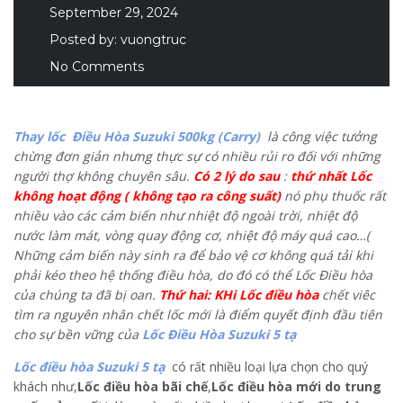
September 29, 2024
Posted by:
vuongtruc
No Comments
Thay lốc Điều Hòa Suzuki 500kg (Carry)
là công việc tưởng
chừng đơn giản nhưng thực sự có nhiều rủi ro đối với những
người thợ không chuyên sâu.
Có 2 lý do sau
:
thứ nhất Lốc
không hoạt động ( không tạo ra công suất)
nó phụ thuốc rất
nhiều vào các cảm biến như nhiệt độ ngoài trời, nhiệt độ
nước làm mát, vòng quay động cơ, nhiệt độ máy quá cao…(
Những cảm biến này sinh ra để bảo vệ cơ không quá tải khi
phải kéo theo hệ thống điều hòa, do đó có thể Lốc Điều hòa
của chúng ta đã bị oan.
Thứ hai: KHi Lốc điều hòa
chết viêc
tìm ra nguyên nhân chết lốc mới là điểm quyết định đầu tiên
cho sự bền vững của
Lốc Điều Hòa Suzuki 5 tạ
Lốc điều hòa Suzuki 5 tạ
có rất nhiều loại lựa chọn cho quý
khách như,
Lốc điều hòa bãi chế
,
Lốc điều hòa mới do trung