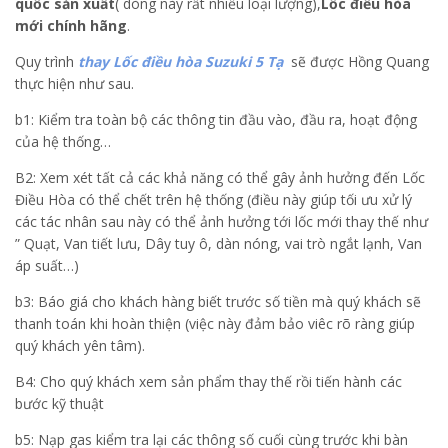
quốc sản xuất
( dòng này rất nhiều loại lượng),
Lốc điều hòa
mới chính hãng
.
Quy trình
thay Lốc điều hòa Suzuki 5 Tạ
sẽ được Hồng Quang
thực hiện như sau.
b1: Kiểm tra toàn bộ các thông tin đầu vào, đầu ra, hoạt động
của hệ thống…
B2: Xem xét tất cả các khả năng có thể gây ảnh hưởng đến Lốc
Điều Hòa có thể chết trên hệ thống (điều này giúp tối ưu xử lý
các tác nhân sau này có thể ảnh hưởng tới lốc mới thay thế như
” Quạt, Van tiết lưu, Dây tuy ô, dàn nóng, vai trò ngắt lạnh, Van
áp suất…)
b3: Báo giá cho khách hàng biết trước số tiền mà quý khách sẽ
thanh toán khi hoàn thiện (việc này đảm bảo viêc rõ ràng giúp
quý khách yên tâm).
B4: Cho quý khách xem sản phẩm thay thế rồi tiến hành các
bước kỹ thuật
b5: Nạp gas kiểm tra lại các thông số cuối cùng trước khi bàn