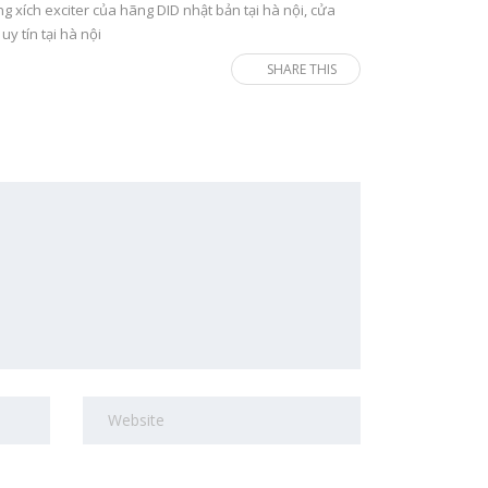
 xích exciter của hãng DID nhật bản tại hà nội
,
cửa
y tín tại hà nội
SHARE THIS