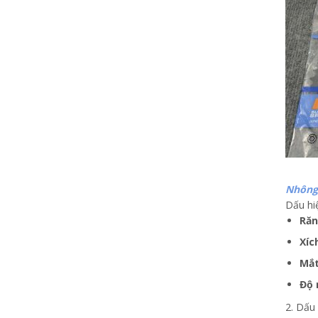
Nhông 
Dấu hi
Răn
Xíc
Mắt
Độ 
2. Dấu