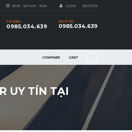
MON - SAT 8.00 - 18.00
LOGIN
REGISTER
DỊCH VỤ:
TƯ VẤN:
0985.034.639
0985.034.639
COMPARE
CART
 UY TÍN TẠI