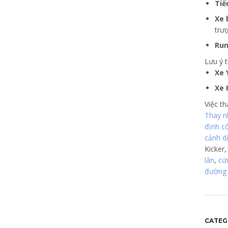
Tiế
Xe 
trượ
Run
Lưu ý 
Xe 
Xe 
Việc th
Thay n
định c
cảnh d
Kicker
lân
,
cứ
đường
CATEG