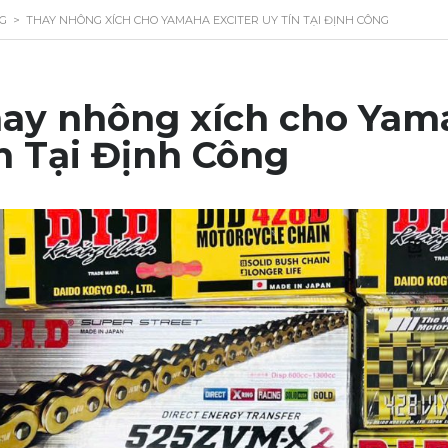
NG
>
THAY NHÔNG XÍCH CHO YAMAHA EXCITER UY TÍN TẠI ĐỊNH CÔNG
ay nhông xích cho Yama
n Tại Định Công