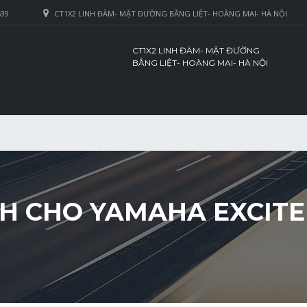
639
CT1X2 LINH ĐÀM- MẶT ĐƯỜNG BẰNG LIỆT- HOÀNG MAI- HÀ NỘI
CT1X2 LINH ĐÀM- MẶT ĐƯỜNG
BẰNG LIỆT- HOÀNG MAI- HÀ NỘI
H CHO YAMAHA EXCITER