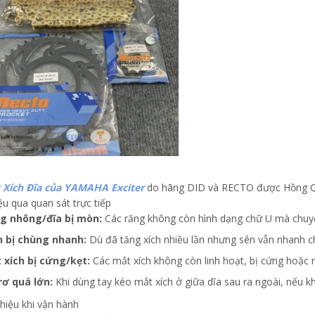
Xích Đĩa của YAMAHA Exciter
do hãng DID và RECTO được Hồng Qu
ệu qua quan sát trực tiếp
g nhông/đĩa bị mòn:
Các răng không còn hình dạng chữ U mà chuyể
h bị chùng nhanh:
Dù đã tăng xích nhiều lần nhưng sên vẫn nhanh ch
 xích bị cứng/kẹt:
Các mắt xích không còn linh hoạt, bị cứng hoặc rỉ
rơ quá lớn:
Khi dùng tay kéo mắt xích ở giữa dĩa sau ra ngoài, nếu k
 hiệu khi vận hành