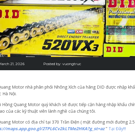
March 21, 2026
Posted by:
vuongtruc
uang Motor nhà phân phối Nhông Xích của hãng DID được nhập khẩu
c Hà Nội.
i Hồng Quang Motor quý khách sẽ được tiếp cận hàng nhập khẩu chính
ao của các kỹ thuật viên lành nghề của chúng tôi.
uang Motor có địa chỉ tại 370 Trần Điện ( mặt đường mới đường 2.5
s://maps.app.goo.gl/2TPL6Cv2kLTMe2HKA?g_st=az
”
Tại Đây!!!