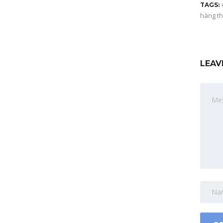
TAGS:
hàng th
LEAV