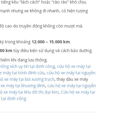
 tiếng kêu “lách cách” hoặc “rào rào” khó chịu.
 mạnh nhưng xe không đi nhanh, có hiện tượng
c độ cao do truyền động không còn mượt mà.
 kỳ trong khoảng
12.000 – 15.000 km
.
000 km
tùy điều kiện sử dụng và cách bảo dưỡng.
hiểm khi đang lưu thông.
hông xích uy tín tại định công
,
cứu hộ xe máy tại
e máy tại trịnh đình cửu
,
cứu hộ xe máy tại nguyễn
ộ xe máy tại bùi xương trạch
, thay dầu xe máy
 xe máy tại khương đình
,
cứu hộ xe máy tại nguyễn
ộ xe máy tại khu đô thị đại kim
,
Cứu hộ xe máy tại
 tại định công