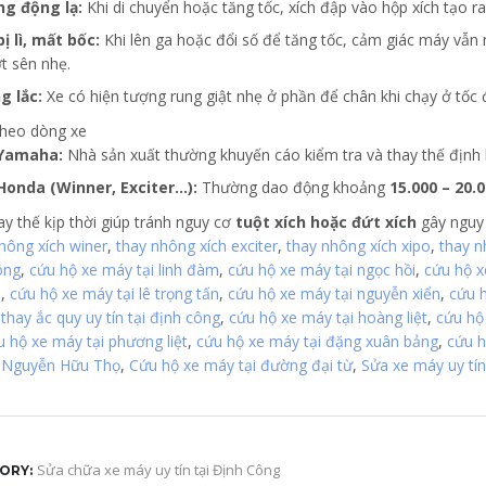
ng động lạ:
Khi di chuyển hoặc tăng tốc, xích đập vào hộp xích tạo ra
bị lì, mất bốc:
Khi lên ga hoặc đổi số để tăng tốc, cảm giác máy vẫn
t sên nhẹ.
g lắc:
Xe có hiện tượng rung giật nhẹ ở phần để chân khi chạy ở tố
theo dòng xe
Yamaha:
Nhà sản xuất thường khuyến cáo kiểm tra và thay thế định
Honda (Winner, Exciter…):
Thường dao động khoảng
15.000 – 20.
ay thế kịp thời giúp tránh nguy cơ
tuột xích hoặc đứt xích
gây nguy 
hông xích winer
,
thay nhông xích exciter
,
thay nhông xích xipo
,
thay n
ông
,
cứu hộ xe máy tại linh đàm
,
cứu hộ xe máy tại ngọc hồi
,
cứu hộ x
ị
,
cứu hộ xe máy tại lê trọng tấn
,
cứu hộ xe máy tại nguyễn xiển
,
cứu h
,
thay ắc quy uy tín tại định công
,
cứu hộ xe máy tại hoàng liệt
,
cứu hộ
u hộ xe máy tại phương liệt
,
cứu hộ xe máy tại đặng xuân bảng
,
cứu h
 Nguyễn Hữu Thọ
,
Cứu hộ xe máy tại đường đại từ
,
Sửa xe máy uy tín
Sửa chữa xe máy uy tín tại Định Công
ORY: