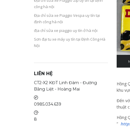
Địa chỉ sửa xe Piaggio Zip uy tín tại định
công hà nội
Địa chỉ sửa xe Piaggio Vespa uy tín tại
định công hà nội
địa chỉ sửa xe piaggio uy tín ở hà nội
Sơn đại tu xe máy uy tín tại Định Công-Hà
Nội
LIÊN HỆ
CT2-X2 KĐT Linh Đàm - Đường
Hồng Q
Bằng Liệt - Hoàng Mai
khu vự
Đến vớ
0985.034.639
thuật c
Hồng Q
8
”
http